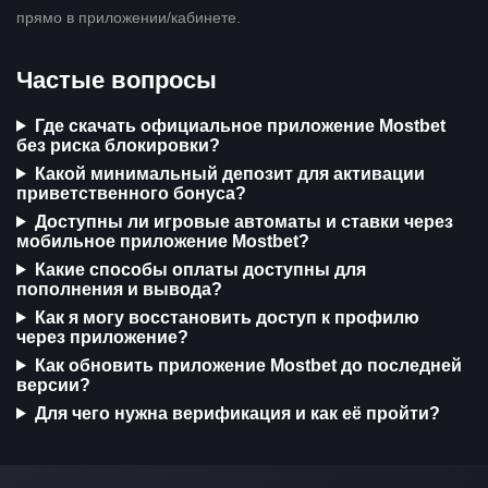
прямо в приложении/кабинете.
Частые вопросы
Где скачать официальное приложение Mostbet
без риска блокировки?
Какой минимальный депозит для активации
приветственного бонуса?
Доступны ли игровые автоматы и ставки через
мобильное приложение Mostbet?
Какие способы оплаты доступны для
пополнения и вывода?
Как я могу восстановить доступ к профилю
через приложение?
Как обновить приложение Mostbet до последней
версии?
Для чего нужна верификация и как её пройти?