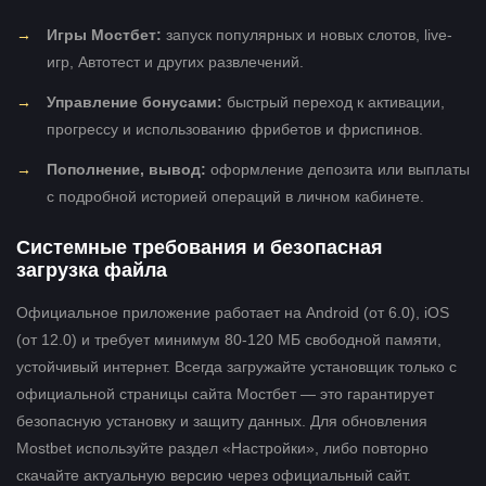
Игры Мостбет:
запуск популярных и новых слотов, live-
игр, Автотест и других развлечений.
Управление бонусами:
быстрый переход к активации,
прогрессу и использованию фрибетов и фриспинов.
Пополнение, вывод:
оформление депозита или выплаты
с подробной историей операций в личном кабинете.
Системные требования и безопасная
загрузка файла
Официальное приложение работает на Android (от 6.0), iOS
(от 12.0) и требует минимум 80-120 МБ свободной памяти,
устойчивый интернет. Всегда загружайте установщик только с
официальной страницы сайта Мостбет — это гарантирует
безопасную установку и защиту данных. Для обновления
Mostbet используйте раздел «Настройки», либо повторно
скачайте актуальную версию через официальный сайт.