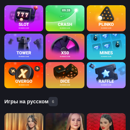
Игры на русском
6