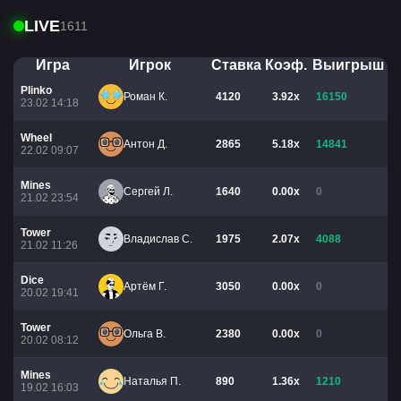
LIVE
1611
Игра
Игрок
Ставка
Коэф.
Выигрыш
Plinko
Роман К.
4120
3.92x
16150
23.02 14:18
Wheel
Антон Д.
2865
5.18x
14841
22.02 09:07
Mines
Сергей Л.
1640
0.00x
0
21.02 23:54
Tower
Владислав С.
1975
2.07x
4088
21.02 11:26
Dice
Артём Г.
3050
0.00x
0
20.02 19:41
Tower
Ольга В.
2380
0.00x
0
20.02 08:12
Mines
Наталья П.
890
1.36x
1210
19.02 16:03