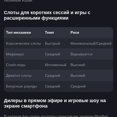
любимым играм.
Слоты для коротких сессий и игры с
расширенными функциями
Тип механики
Темп
Риск
Классические слоты
Быстрый
Минимальный/Средний
Megaways
Средний
Варьируется
Crash-игры
Мгновенный
Высокий
Джекпот-слоты
Средний
Высокий
Бонусные раунды
Средний
Средний
Дилеры в прямом эфире и игровые шоу на
экране смартфона
В разделе live casino доступны трансляции: рулетка Mostbet,