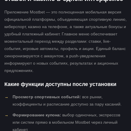
Приложение Mostbet — это полноценная мобильная версия
официальной платформы, объединяющая спортивную линию,
киберспорт, казино на телефоне, а также актуальные бонусы и
удобный платежный кабинет. Главное меню обеспечивает
моментальный переход между разделами: ставки, live-
события, игровые автоматы, профиль и акции. Единый баланс
синхронизируется с аккаунтом, а push-уведомления
информируют о новых событиях, результатах и акционных
предложениях.
Какие функции доступны после установки
Просмотр спортивных событий:
все рынки,
коэффициенты и расписание доступно за пару касаний.
Формирование купона:
выбор одиночных, экспрессов
или систем прямо в мобильном Mostbet через личный
кабинет.