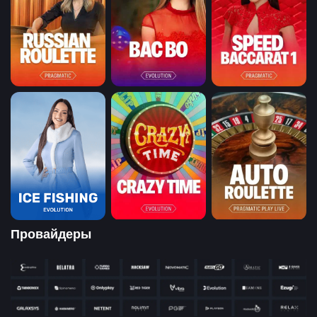
Провайдеры