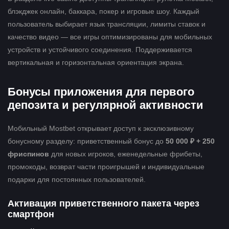
блэкджек онлайн, баккара, покер и игровые шоу. Каждый
пользователь выбирает язык трансляции, лимиты ставок и
качество видео — все игры оптимизированы для мобильных
устройств и устойчивого соединения. Поддерживается
вертикальная и горизонтальная ориентация экрана.
Бонусы приложения для первого
депозита и регулярной активности
Мобильный Mostbet открывает доступ к эксклюзивному
бонусному разделу: приветственный бонус до
50 000 ₽ + 250
фриспинов
для новых игроков, еженедельные фрибеты,
промокоды, возврат части проигрышей и индивидуальные
подарки для постоянных пользователей.
Активация приветственного пакета через
смартфон