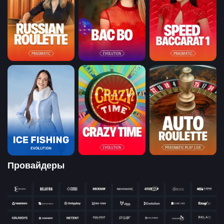
Провайдеры