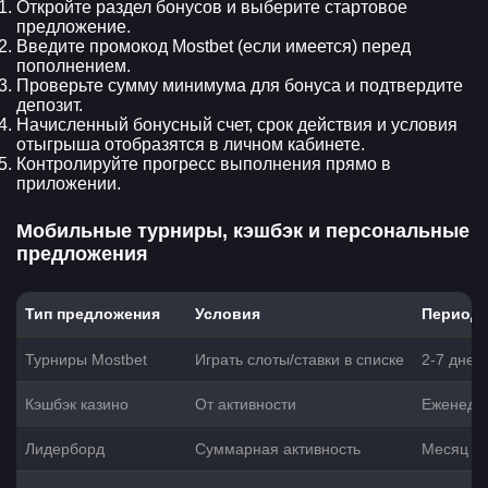
Откройте раздел бонусов и выберите стартовое
предложение.
Введите промокод Mostbet (если имеется) перед
пополнением.
Проверьте сумму минимума для бонуса и подтвердите
депозит.
Начисленный бонусный счет, срок действия и условия
отыгрыша отобразятся в личном кабинете.
Контролируйте прогресс выполнения прямо в
приложении.
Мобильные турниры, кэшбэк и персональные
предложения
Тип предложения
Условия
Период
Турниры Mostbet
Играть слоты/ставки в списке
2-7 дней
Кэшбэк казино
От активности
Еженеде
Лидерборд
Суммарная активность
Месяц