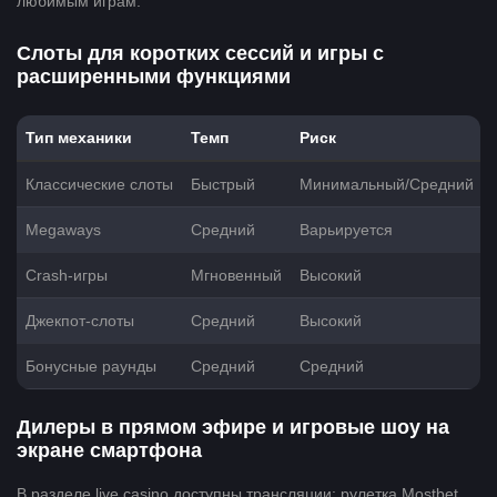
любимым играм.
Слоты для коротких сессий и игры с
расширенными функциями
Тип механики
Темп
Риск
Классические слоты
Быстрый
Минимальный/Средний
Megaways
Средний
Варьируется
Crash-игры
Мгновенный
Высокий
Джекпот-слоты
Средний
Высокий
Бонусные раунды
Средний
Средний
Дилеры в прямом эфире и игровые шоу на
экране смартфона
В разделе live casino доступны трансляции: рулетка Mostbet,