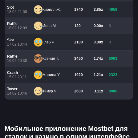
Slot
Кирилл Ж.
1740
2.85x
4959
18.02 21:50
Raffle
Инна М.
120
0.00x
0
18.02 12:09
Slot
Глеб Р.
2100
0.00x
0
17.02 18:44
Raffle
Ксения Т.
3450
1.74x
6003
16.02 20:30
Crash
Марина У.
1920
1.21x
2323
15.02 23:11
Tower
Тимур Ч.
2600
3.11x
8086
14.02 10:46
Мобильное приложение Mostbet для
ставок и казино в одном интерфейсе