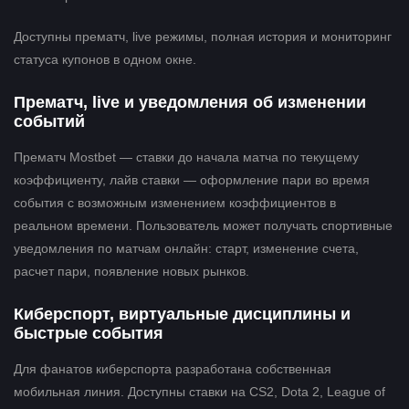
Доступны прематч, live режимы, полная история и мониторинг
статуса купонов в одном окне.
Прематч, live и уведомления об изменении
событий
Прематч Mostbet — ставки до начала матча по текущему
коэффициенту, лайв ставки — оформление пари во время
события с возможным изменением коэффициентов в
реальном времени. Пользователь может получать спортивные
уведомления по матчам онлайн: старт, изменение счета,
расчет пари, появление новых рынков.
Киберспорт, виртуальные дисциплины и
быстрые события
Для фанатов киберспорта разработана собственная
мобильная линия. Доступны ставки на CS2, Dota 2, League of