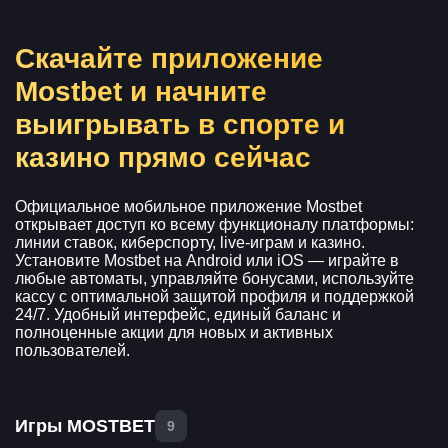
Скачайте приложение
Mostbet и начните
выигрывать в спорте и
казино прямо сейчас
Официальное мобильное приложение Mostbet
открывает доступ ко всему функционалу платформы:
линии ставок, киберспорту, live-играм и казино.
Установите Mostbet на Android или iOS — играйте в
любые автоматы, управляйте бонусами, используйте
кассу с оптимальной защитой профиля и поддержкой
24/7. Удобный интерфейс, единый баланс и
полноценные акции для новых и активных
пользователей.
Игры MOSTBET
9