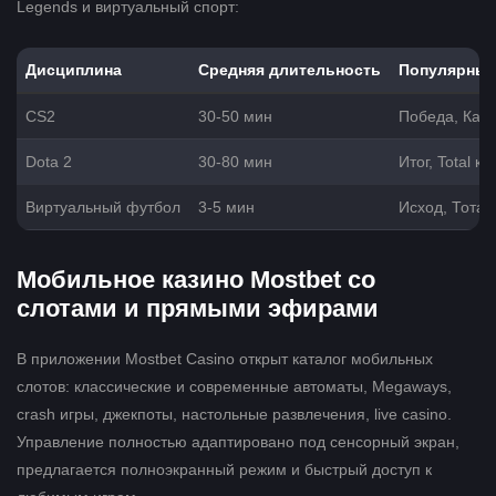
Legends и виртуальный спорт:
Дисциплина
Средняя длительность
Популярные
CS2
30-50 мин
Победа, Карт
Dota 2
30-80 мин
Итог, Total к
Виртуальный футбол
3-5 мин
Исход, Тотал
Мобильное казино Mostbet со
слотами и прямыми эфирами
В приложении Mostbet Casino открыт каталог мобильных
слотов: классические и современные автоматы, Megaways,
crash игры, джекпоты, настольные развлечения, live casino.
Управление полностью адаптировано под сенсорный экран,
предлагается полноэкранный режим и быстрый доступ к