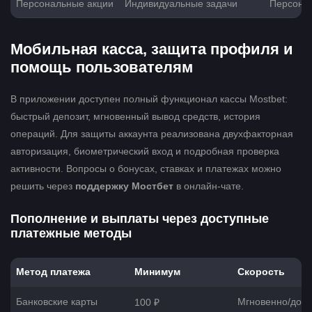
Персональные акции
Индивидуальные задачи
Персона
Мобильная касса, защита профиля и
помощь пользователям
В приложении доступен полный функционал кассы Mostbet:
быстрый депозит, мгновенный вывод средств, история
операций. Для защиты аккаунта реализована двухфакторная
авторизация, биометрический вход и подробная проверка
активности. Вопросы о бонусах, ставках и платежах можно
решить через
поддержку Мостбет
в онлайн-чате.
Пополнение и выплаты через доступные
платежные методы
Метод платежа
Минимум
Скорость
Банковские карты
Мгновенно/до 1
100 ₽