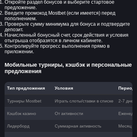
Откройте раздел бонусов и выберите стартовое
предложение.
Введите промокод Mostbet (если имеется) перед
пополнением.
Проверьте сумму минимума для бонуса и подтвердите
депозит.
Начисленный бонусный счет, срок действия и условия
отыгрыша отобразятся в личном кабинете.
Контролируйте прогресс выполнения прямо в
приложении.
Мобильные турниры, кэшбэк и персональные
предложения
Тип предложения
Условия
Период
Турниры Mostbet
Играть слоты/ставки в списке
2-7 дней
Кэшбэк казино
От активности
Еженеде
Лидерборд
Суммарная активность
Месяц