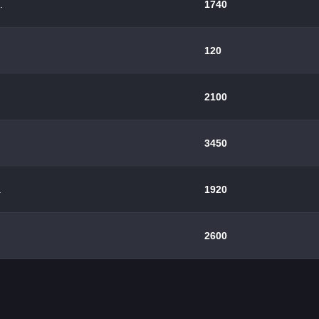
.
1740
120
2100
3450
.
1920
2600