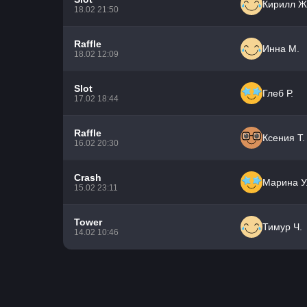
Кирилл Ж
18.02 21:50
Raffle
Инна М.
18.02 12:09
Slot
Глеб Р.
17.02 18:44
Raffle
Ксения Т.
16.02 20:30
Crash
Марина У
15.02 23:11
Tower
Тимур Ч.
14.02 10:46