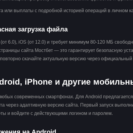
 или выплаты с подробной историей операций в личном ка
сная загрузка файла
т 6.0), iOS (от 12.0) и требует минимум 80-120 МБ свобод
страницы сайта Мостбет — это гарантирует безопасную уст
 повторно скачайте актуальную версию через официальный 
droid, iPhone и другие мобильн
 любых современных смартфонах. Для Android предлагается
та через адаптивную версию сайта. Первый запуск выполни
ты и войдите с действующими логином и паролем.
жения на Android