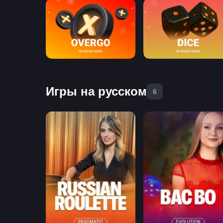
Игры на русском
6