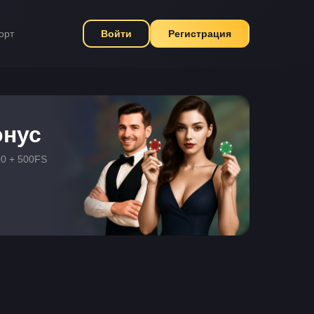
орт
Войти
Регистрация
онус
00 + 500FS