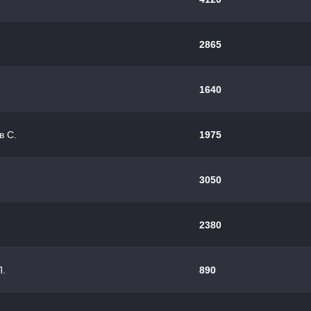
2865
1640
в С.
1975
3050
2380
П.
890