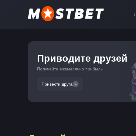
Приводите друзей
Получайте ежемесячно прибыль
Привести друга