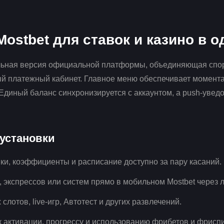
ostbet для ставок и казино в 
ьная версия официальной платформы, объединяющая спорт
ый платежный кабинет. Главное меню обеспечивает моментал
 Единый баланс синхронизируется с аккаунтом, а push-уве
установки
ки, коэффициенты и расписание доступно за пару касаний.
экспрессов или систем прямо в мобильном Mostbet через л
лотов, live-игр, Автотест и других развлечений.
 активации, прогрессу и использованию фрибетов и фрисп