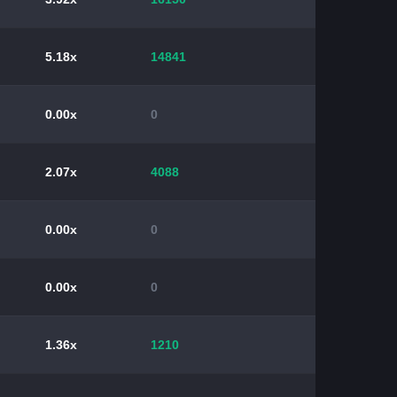
5.18x
14841
0.00x
0
2.07x
4088
0.00x
0
0.00x
0
1.36x
1210