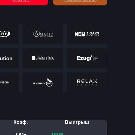
Коэф.
Выигрыш
3.92x
16150