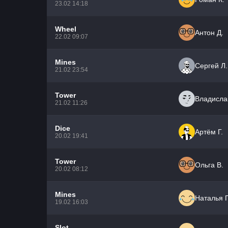
23.02 14:18
Wheel
Антон Д.
22.02 09:07
Mines
Сергей Л.
21.02 23:54
Tower
Владисла
21.02 11:26
Dice
Артём Г.
20.02 19:41
Tower
Ольга В.
20.02 08:12
Mines
Наталья 
19.02 16:03
Slot