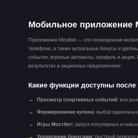
Мобильное приложение M
Приложение Mostbet — это полноценная мобил
телефоне, а также актуальные бонусы и удобн
события, игровые автоматы, профиль и акции.
результатах и акционных предложениях.
Какие функции доступны после 
Просмотр спортивных событий:
все рын
Формирование купона:
выбор одиночных, 
Игры Мостбет:
запуск популярных и новых с
Управление бонусами:
быстрый переход к