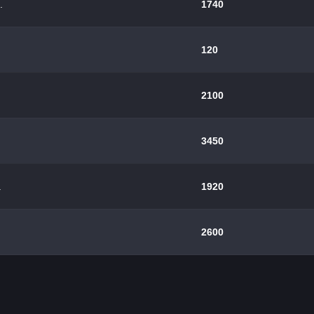
.
1740
120
2100
3450
.
1920
2600