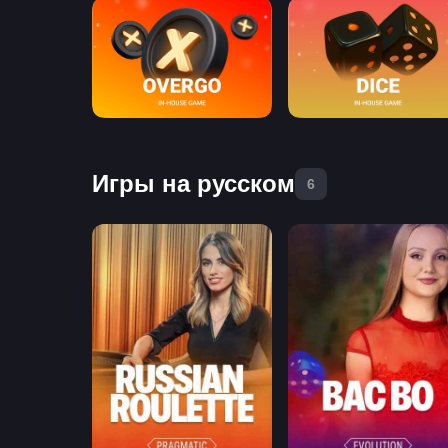
Игры на русском
6