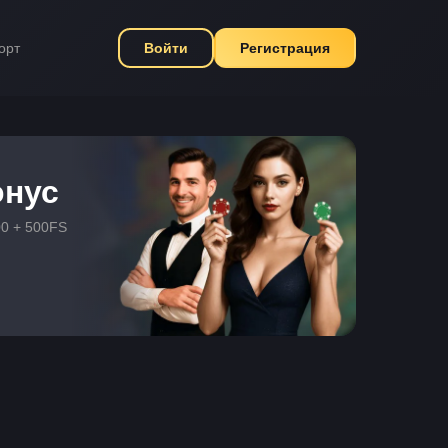
орт
Войти
Регистрация
онус
00 + 500FS