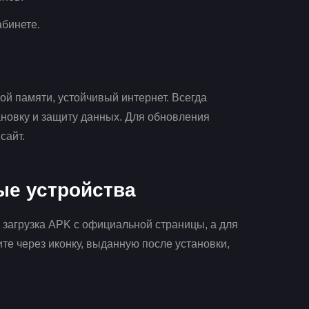
бинете.
ной памяти, устойчивый интернет. Всегда
ановку и защиту данных. Для обновления
сайт.
ые устройства
 загрузка APK с официальной страницы, а для
те через иконку, выданную после установки,