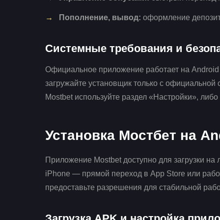
Пополнение, вывод:
оформление депозита
Системные требования и безопа
Официальное приложение работает на Android (о
загружайте установщик только с официальной 
Mostbet используйте раздел «Настройки», либо
Установка Мостбет на An
Приложение Mostbet доступно для загрузки на
iPhone — прямой переход в App Store или рабо
предоставьте разрешения для стабильной рабо
Загрузка APK и настройка прило