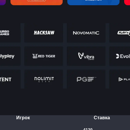
Игрок
Ставка
4120