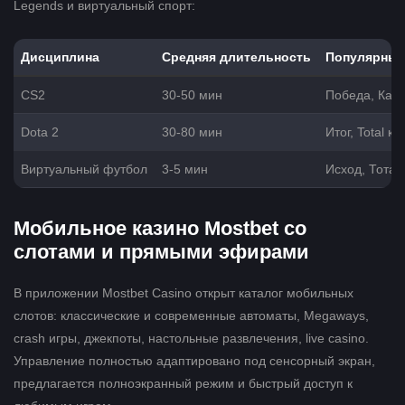
Legends и виртуальный спорт:
Дисциплина
Средняя длительность
Популярные
CS2
30-50 мин
Победа, Карт
Dota 2
30-80 мин
Итог, Total к
Виртуальный футбол
3-5 мин
Исход, Тотал
Мобильное казино Mostbet со
слотами и прямыми эфирами
В приложении Mostbet Casino открыт каталог мобильных
слотов: классические и современные автоматы, Megaways,
crash игры, джекпоты, настольные развлечения, live casino.
Управление полностью адаптировано под сенсорный экран,
предлагается полноэкранный режим и быстрый доступ к