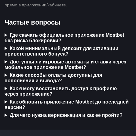
прямо в приложении/кабинете.
Частые вопросы
Где скачать официальное приложение Mostbet
без риска блокировки?
Какой минимальный депозит для активации
приветственного бонуса?
Доступны ли игровые автоматы и ставки через
мобильное приложение Mostbet?
Какие способы оплаты доступны для
пополнения и вывода?
Как я могу восстановить доступ к профилю
через приложение?
Как обновить приложение Mostbet до последней
версии?
Для чего нужна верификация и как её пройти?