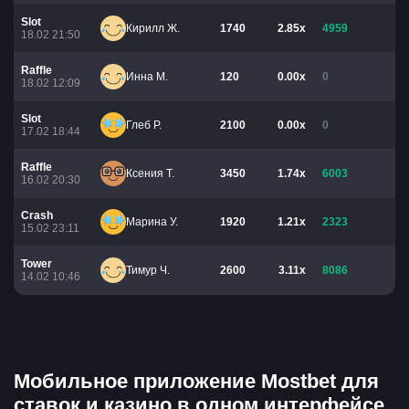
Slot
Кирилл Ж.
1740
2.85x
4959
18.02 21:50
Raffle
Инна М.
120
0.00x
0
18.02 12:09
Slot
Глеб Р.
2100
0.00x
0
17.02 18:44
Raffle
Ксения Т.
3450
1.74x
6003
16.02 20:30
Crash
Марина У.
1920
1.21x
2323
15.02 23:11
Tower
Тимур Ч.
2600
3.11x
8086
14.02 10:46
Мобильное приложение Mostbet для
ставок и казино в одном интерфейсе