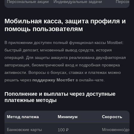
Персональные акции
Индивидуальные задачи
Персона
Мобильная касса, защита профиля и
помощь пользователям
В приложении доступен полный функционал кассы Mostbet:
быстрый депозит, мгновенный вывод средств, история
операций. Для защиты аккаунта реализована двухфакторная
авторизация, биометрический вход и подробная проверка
активности. Вопросы о бонусах, ставках и платежах можно
решить через
поддержку Мостбет
в онлайн-чате.
Пополнение и выплаты через доступные
платежные методы
Метод платежа
Минимум
Скорость
Банковские карты
Мгновенно/до 1
100 ₽