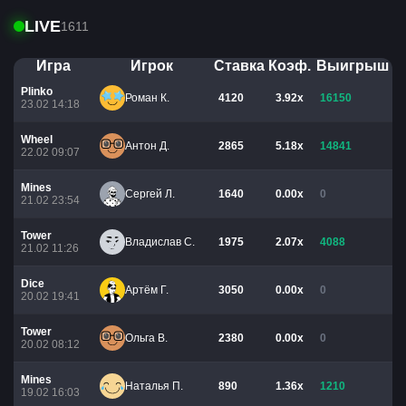
LIVE
1611
Игра
Игрок
Ставка
Коэф.
Выигрыш
Plinko
Роман К.
4120
3.92x
16150
23.02 14:18
Wheel
Антон Д.
2865
5.18x
14841
22.02 09:07
Mines
Сергей Л.
1640
0.00x
0
21.02 23:54
Tower
Владислав С.
1975
2.07x
4088
21.02 11:26
Dice
Артём Г.
3050
0.00x
0
20.02 19:41
Tower
Ольга В.
2380
0.00x
0
20.02 08:12
Mines
Наталья П.
890
1.36x
1210
19.02 16:03