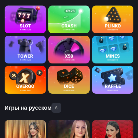
Игры на русском
6