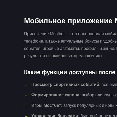
Мобильное приложение M
Приложение Mostbet — это полноценная мобил
телефоне, а также актуальные бонусы и удобн
события, игровые автоматы, профиль и акции.
результатах и акционных предложениях.
Какие функции доступны после 
Просмотр спортивных событий:
все рын
Формирование купона:
выбор одиночных, 
Игры Мостбет:
запуск популярных и новых с
Управление бонусами:
быстрый переход к