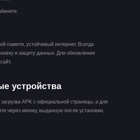
бинете.
ной памяти, устойчивый интернет. Всегда
ановку и защиту данных. Для обновления
сайт.
ые устройства
 загрузка APK с официальной страницы, а для
те через иконку, выданную после установки,