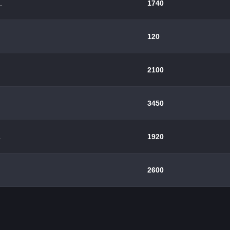
.
1740
120
2100
3450
.
1920
2600