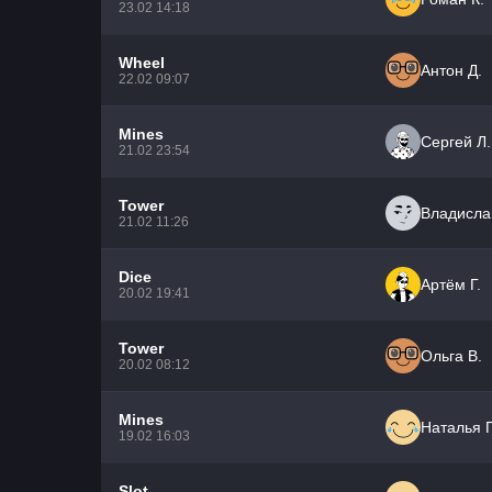
23.02 14:18
Wheel
Антон Д.
22.02 09:07
Mines
Сергей Л.
21.02 23:54
Tower
Владисла
21.02 11:26
Dice
Артём Г.
20.02 19:41
Tower
Ольга В.
20.02 08:12
Mines
Наталья 
19.02 16:03
Slot