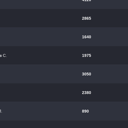
2865
1640
в С.
1975
3050
2380
П.
890