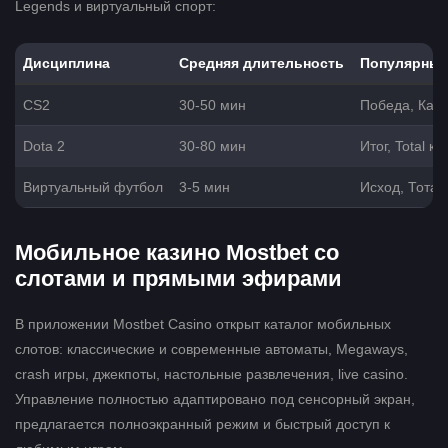
Legends и виртуальный спорт:
Дисциплина
Средняя длительность
Популярные
CS2
30-50 мин
Победа, Карт
Dota 2
30-80 мин
Итог, Total к
Виртуальный футбол
3-5 мин
Исход, Тотал
Мобильное казино Mostbet со
слотами и прямыми эфирами
В приложении Mostbet Casino открыт каталог мобильных
слотов: классические и современные автоматы, Megaways,
crash игры, джекпоты, настольные развлечения, live casino.
Управление полностью адаптировано под сенсорный экран,
предлагается полноэкранный режим и быстрый доступ к