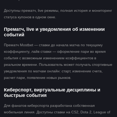
Доступны прематч, live режимы, полная история и мониторинг
статуса купонов в одном окне.
Прематч, live и уведомления об изменении
событий
Прематч Mostbet — ставки до начала матча по текущему
коэффициенту, лайв ставки — оформление пари во время
события с возможным изменением коэффициентов в
реальном времени. Пользователь может получать спортивные
уведомления по матчам онлайн: старт, изменение счета,
расчет пари, появление новых рынков.
Киберспорт, виртуальные дисциплины и
быстрые события
Для фанатов киберспорта разработана собственная
мобильная линия. Доступны ставки на CS2, Dota 2, League of