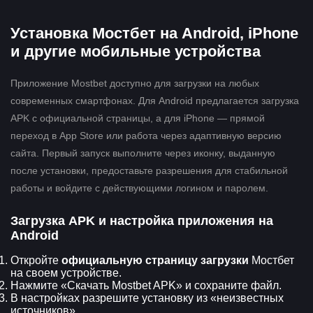
Установка Мостбет на Android, iPhone
и другие мобильные устройства
Приложение Mostbet доступно для загрузки на любых
современных смартфонах. Для Android предлагается загрузка
APK с официальной страницы, а для iPhone — прямой
переход в App Store или работа через адаптивную версию
сайта. Первый запуск выполните через иконку, выданную
после установки, предоставьте разрешения для стабильной
работы и войдите с действующими логином и паролем.
Загрузка APK и настройка приложения на
Android
Откройте
официальную страницу загрузки
Мостбет
на своем устройстве.
Нажмите «Скачать Mostbet APK» и сохраните файл.
В настройках разрешите установку из «неизвестных
источников».