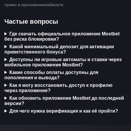
прямо в приложении/кабинете.
Частые вопросы
Где скачать официальное приложение Mostbet
без риска блокировки?
Какой минимальный депозит для активации
приветственного бонуса?
Доступны ли игровые автоматы и ставки через
мобильное приложение Mostbet?
Какие способы оплаты доступны для
пополнения и вывода?
Как я могу восстановить доступ к профилю
через приложение?
Как обновить приложение Mostbet до последней
версии?
Для чего нужна верификация и как её пройти?