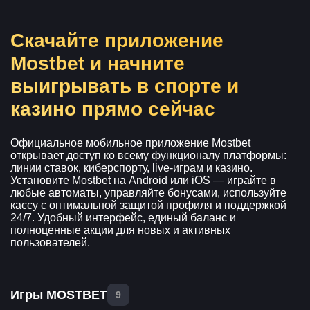
Скачайте приложение
Mostbet и начните
выигрывать в спорте и
казино прямо сейчас
Официальное мобильное приложение Mostbet
открывает доступ ко всему функционалу платформы:
линии ставок, киберспорту, live-играм и казино.
Установите Mostbet на Android или iOS — играйте в
любые автоматы, управляйте бонусами, используйте
кассу с оптимальной защитой профиля и поддержкой
24/7. Удобный интерфейс, единый баланс и
полноценные акции для новых и активных
пользователей.
Игры MOSTBET
9