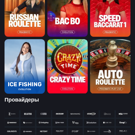
Провайдеры