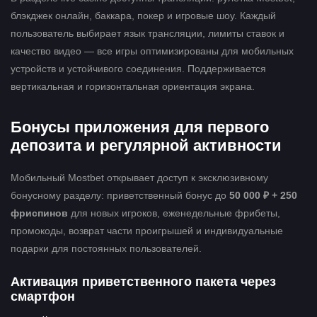
блэкджек онлайн, баккара, покер и игровые шоу. Каждый
пользователь выбирает язык трансляции, лимиты ставок и
качество видео — все игры оптимизированы для мобильных
устройств и устойчивого соединения. Поддерживается
вертикальная и горизонтальная ориентация экрана.
Бонусы приложения для первого
депозита и регулярной активности
Мобильный Mostbet открывает доступ к эксклюзивному
бонусному разделу: приветственный бонус до
50 000 ₽ + 250
фриспинов
для новых игроков, еженедельные фрибеты,
промокоды, возврат части проигрышей и индивидуальные
подарки для постоянных пользователей.
Активация приветственного пакета через
смартфон