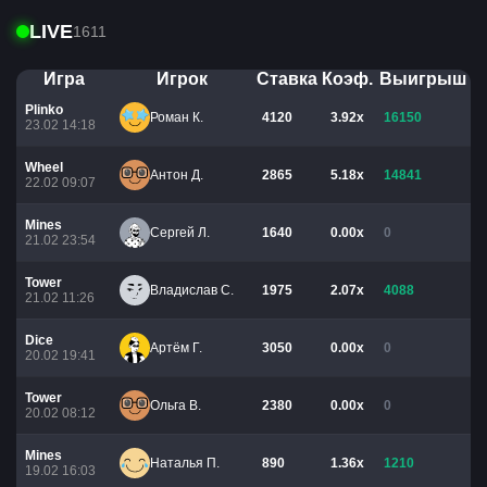
LIVE
1611
Игра
Игрок
Ставка
Коэф.
Выигрыш
Plinko
Роман К.
4120
3.92x
16150
23.02 14:18
Wheel
Антон Д.
2865
5.18x
14841
22.02 09:07
Mines
Сергей Л.
1640
0.00x
0
21.02 23:54
Tower
Владислав С.
1975
2.07x
4088
21.02 11:26
Dice
Артём Г.
3050
0.00x
0
20.02 19:41
Tower
Ольга В.
2380
0.00x
0
20.02 08:12
Mines
Наталья П.
890
1.36x
1210
19.02 16:03