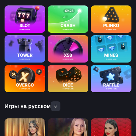
Игры на русском
6