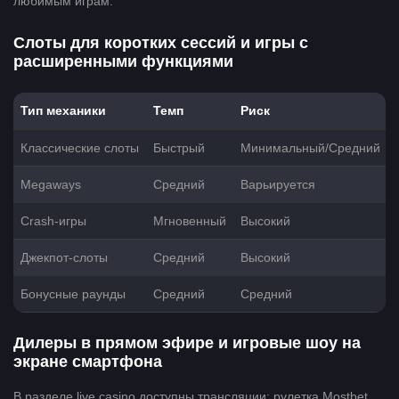
любимым играм.
Слоты для коротких сессий и игры с
расширенными функциями
Тип механики
Темп
Риск
Классические слоты
Быстрый
Минимальный/Средний
Megaways
Средний
Варьируется
Crash-игры
Мгновенный
Высокий
Джекпот-слоты
Средний
Высокий
Бонусные раунды
Средний
Средний
Дилеры в прямом эфире и игровые шоу на
экране смартфона
В разделе live casino доступны трансляции: рулетка Mostbet,