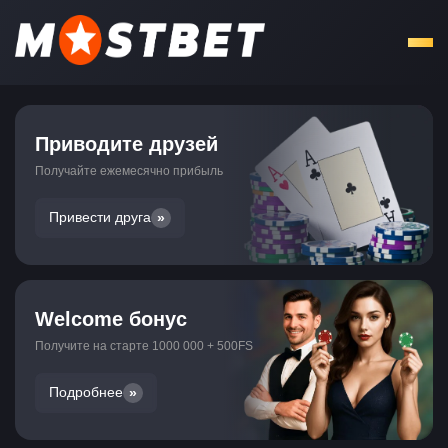
Приводите друзей
Получайте ежемесячно прибыль
Привести друга
Welcome бонус
Получите на старте 1000 000 + 500FS
Подробнее