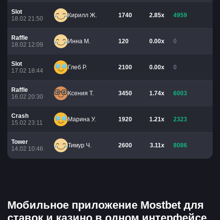
Slot
Кирилл Ж.
1740
2.85x
4959
18.02 21:50
Raffle
Инна М.
120
0.00x
0
18.02 12:09
Slot
Глеб Р.
2100
0.00x
0
17.02 18:44
Raffle
Ксения Т.
3450
1.74x
6003
16.02 20:30
Crash
Марина У.
1920
1.21x
2323
15.02 23:11
Tower
Тимур Ч.
2600
3.11x
8086
14.02 10:46
Мобильное приложение Mostbet для
ставок и казино в одном интерфейсе