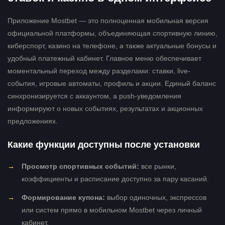
Приложение Mostbet — это полноценная мобильная версия
официальной платформы, объединяющая спортивную линию,
киберспорт, казино на телефоне, а также актуальные бонусы и
удобный платежный кабинет. Главное меню обеспечивает
моментальный переход между разделами: ставки, live-
события, игровые автоматы, профиль и акции. Единый баланс
синхронизируется с аккаунтом, а push-уведомления
информируют о новых событиях, результатах и акционных
предложениях.
Какие функции доступны после установки
Просмотр спортивных событий:
все рынки,
коэффициенты и расписание доступно за пару касаний.
Формирование купона:
выбор одиночных, экспрессов
или систем прямо в мобильном Mostbet через личный
кабинет.