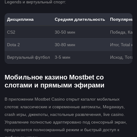
Legends и виртуальный спорт:
Дисциплина
Средняя длительность
Популярные
CS2
30-50 мин
Победа, Карт
Dota 2
30-80 мин
Итог, Total к
Виртуальный футбол
3-5 мин
Исход, Тотал
Мобильное казино Mostbet со
слотами и прямыми эфирами
В приложении Mostbet Casino открыт каталог мобильных
слотов: классические и современные автоматы, Megaways,
crash игры, джекпоты, настольные развлечения, live casino.
Управление полностью адаптировано под сенсорный экран,
предлагается полноэкранный режим и быстрый доступ к