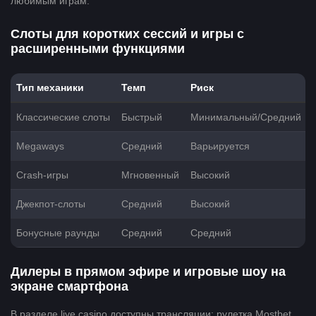
любимым играм.
Слоты для коротких сессий и игры с
расширенными функциями
Тип механики
Темп
Риск
Классические слоты
Быстрый
Минимальный/Средний
Megaways
Средний
Варьируется
Crash-игры
Мгновенный
Высокий
Джекпот-слоты
Средний
Высокий
Бонусные раунды
Средний
Средний
Дилеры в прямом эфире и игровые шоу на
экране смартфона
В разделе live casino доступны трансляции: рулетка Mostbet,