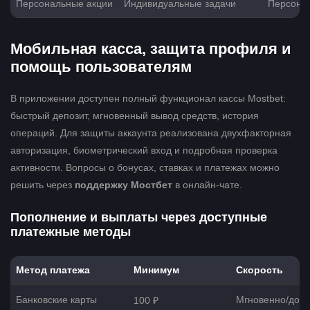
Персональные акции
Индивидуальные задачи
Персона
Мобильная касса, защита профиля и
помощь пользователям
В приложении доступен полный функционал кассы Mostbet:
быстрый депозит, мгновенный вывод средств, история
операций. Для защиты аккаунта реализована двухфакторная
авторизация, биометрический вход и подробная проверка
активности. Вопросы о бонусах, ставках и платежах можно
решить через
поддержку Мостбет
в онлайн-чате.
Пополнение и выплаты через доступные
платежные методы
Метод платежа
Минимум
Скорость
Банковские карты
Мгновенно/до 1
100 ₽