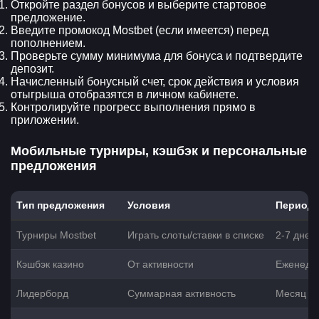
Откройте раздел бонусов и выберите стартовое
предложение.
Введите промокод Mostbet (если имеется) перед
пополнением.
Проверьте сумму минимума для бонуса и подтвердите
депозит.
Начисленный бонусный счет, срок действия и условия
отыгрыша отобразятся в личном кабинете.
Контролируйте прогресс выполнения прямо в
приложении.
Мобильные турниры, кэшбэк и персональные
предложения
Тип предложения
Условия
Период
Турниры Mostbet
Играть слоты/ставки в списке
2-7 дней
Кэшбэк казино
От активности
Еженеде
Лидерборд
Суммарная активность
Месяц