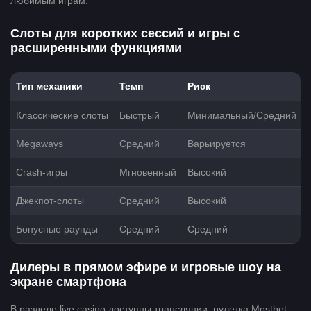
любимым играм.
Слоты для коротких сессий и игры с
расширенными функциями
Тип механики
Темп
Риск
Классические слоты
Быстрый
Минимальный/Средний
Megaways
Средний
Варьируется
Crash-игры
Мгновенный
Высокий
Джекпот-слоты
Средний
Высокий
Бонусные раунды
Средний
Средний
Дилеры в прямом эфире и игровые шоу на
экране смартфона
В разделе live casino доступны трансляции: рулетка Mostbet,