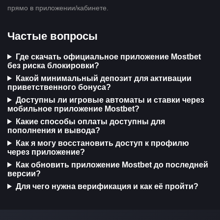
прямо в приложении/кабинете.
Частые вопросы
Где скачать официальное приложение Mostbet
без риска блокировки?
Какой минимальный депозит для активации
приветственного бонуса?
Доступны ли игровые автоматы и ставки через
мобильное приложение Mostbet?
Какие способы оплаты доступны для
пополнения и вывода?
Как я могу восстановить доступ к профилю
через приложение?
Как обновить приложение Mostbet до последней
версии?
Для чего нужна верификация и как её пройти?