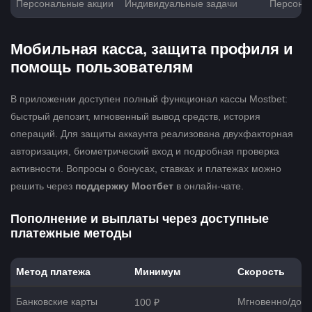
Персональные акции
Индивидуальные задачи
Персона
Мобильная касса, защита профиля и
помощь пользователям
В приложении доступен полный функционал кассы Mostbet:
быстрый депозит, мгновенный вывод средств, история
операций. Для защиты аккаунта реализована двухфакторная
авторизация, биометрический вход и подробная проверка
активности. Вопросы о бонусах, ставках и платежах можно
решить через
поддержку Мостбет
в онлайн-чате.
Пополнение и выплаты через доступные
платежные методы
Метод платежа
Минимум
Скорость
Банковские карты
Мгновенно/до 1
100 ₽