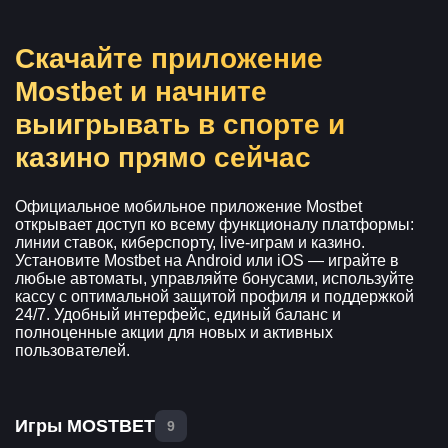
Скачайте приложение
Mostbet и начните
выигрывать в спорте и
казино прямо сейчас
Официальное мобильное приложение Mostbet
открывает доступ ко всему функционалу платформы:
линии ставок, киберспорту, live-играм и казино.
Установите Mostbet на Android или iOS — играйте в
любые автоматы, управляйте бонусами, используйте
кассу с оптимальной защитой профиля и поддержкой
24/7. Удобный интерфейс, единый баланс и
полноценные акции для новых и активных
пользователей.
Игры MOSTBET
9