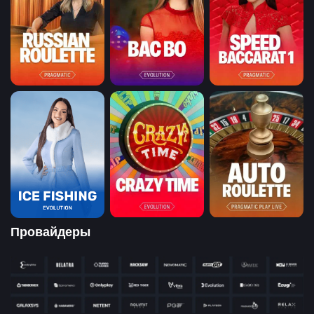
Провайдеры