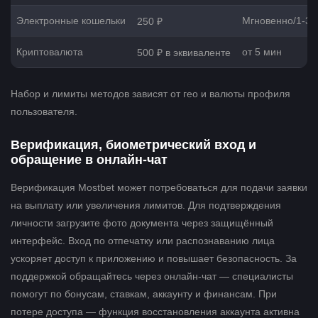
Электронные кошельки
Мгновенно/1-30
250 ₽
Криптовалюта
от 5 мин
500 ₽ в эквиваленте
Набор и лимиты методов зависят от гео и валюты профиля
пользователя.
Верификация, биометрический вход и
обращение в онлайн-чат
Верификация Mostbet может потребоваться для подачи заявки
на выплату или увеличения лимитов. Для подтверждения
личности загрузите фото документа через защищённый
интерфейс. Вход по отпечатку или распознаванию лица
ускоряет доступ к приложению и повышает безопасность. За
поддержкой обращайтесь через онлайн-чат — специалисты
помогут по бонусам, ставкам, аккаунту и финансам. При
потере доступа — функция восстановления аккаунта активна