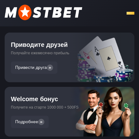
Приводите друзей
Получайте ежемесячно прибыль
Привести друга
Welcome бонус
Получите на старте 1000 000 + 500FS
Подробнее