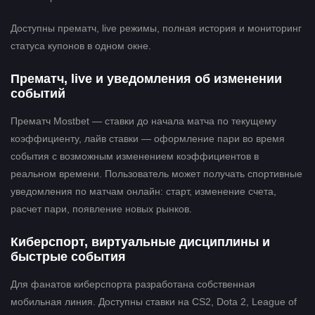
Доступны прематч, live режимы, полная история и мониторинг
статуса купонов в одном окне.
Прематч, live и уведомления об изменении
событий
Прематч Mostbet — ставки до начала матча по текущему
коэффициенту, лайв ставки — оформление пари во время
события с возможным изменением коэффициентов в
реальном времени. Пользователь может получать спортивные
уведомления по матчам онлайн: старт, изменение счета,
расчет пари, появление новых рынков.
Киберспорт, виртуальные дисциплины и
быстрые события
Для фанатов киберспорта разработана собственная
мобильная линия. Доступны ставки на CS2, Dota 2, League of