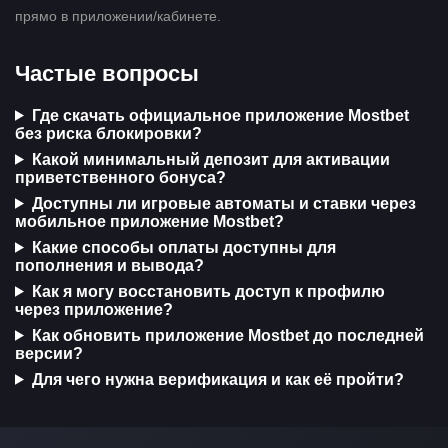
прямо в приложении/кабинете.
Частые вопросы
Где скачать официальное приложение Mostbet
без риска блокировки?
Какой минимальный депозит для активации
приветственного бонуса?
Доступны ли игровые автоматы и ставки через
мобильное приложение Mostbet?
Какие способы оплаты доступны для
пополнения и вывода?
Как я могу восстановить доступ к профилю
через приложение?
Как обновить приложение Mostbet до последней
версии?
Для чего нужна верификация и как её пройти?