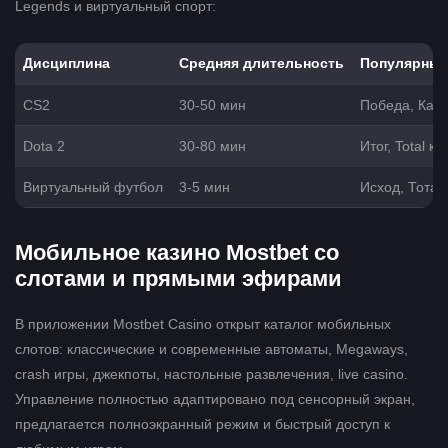
Legends и виртуальный спорт:
Дисциплина
Средняя длительность
Популярные
CS2
30-50 мин
Победа, Карт
Dota 2
30-80 мин
Итог, Total к
Виртуальный футбол
3-5 мин
Исход, Тотал
Мобильное казино Mostbet со
слотами и прямыми эфирами
В приложении Mostbet Casino открыт каталог мобильных
слотов: классические и современные автоматы, Megaways,
crash игры, джекпоты, настольные развлечения, live casino.
Управление полностью адаптировано под сенсорный экран,
предлагается полноэкранный режим и быстрый доступ к