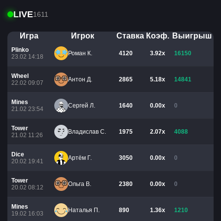
LIVE
1611
Игра
Игрок
Ставка
Коэф.
Выигрыш
Plinko
Роман К.
4120
3.92x
16150
23.02 14:18
Wheel
Антон Д.
2865
5.18x
14841
22.02 09:07
Mines
Сергей Л.
1640
0.00x
0
21.02 23:54
Tower
Владислав С.
1975
2.07x
4088
21.02 11:26
Dice
Артём Г.
3050
0.00x
0
20.02 19:41
Tower
Ольга В.
2380
0.00x
0
20.02 08:12
Mines
Наталья П.
890
1.36x
1210
19.02 16:03