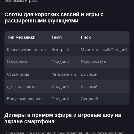
любимым играм.
Слоты для коротких сессий и игры с
расширенными функциями
Тип механики
Темп
Риск
Классические слоты
Быстрый
Минимальный/Средний
Megaways
Средний
Варьируется
Crash-игры
Мгновенный
Высокий
Джекпот-слоты
Средний
Высокий
Бонусные раунды
Средний
Средний
Дилеры в прямом эфире и игровые шоу на
экране смартфона
В разделе live casino доступны трансляции: рулетка Mostbet,