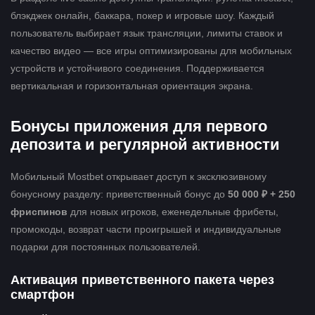
блэкджек онлайн, баккара, покер и игровые шоу. Каждый
пользователь выбирает язык трансляции, лимиты ставок и
качество видео — все игры оптимизированы для мобильных
устройств и устойчивого соединения. Поддерживается
вертикальная и горизонтальная ориентация экрана.
Бонусы приложения для первого
депозита и регулярной активности
Мобильный Mostbet открывает доступ к эксклюзивному
бонусному разделу: приветственный бонус до
50 000 ₽ + 250
фриспинов
для новых игроков, еженедельные фрибеты,
промокоды, возврат части проигрышей и индивидуальные
подарки для постоянных пользователей.
Активация приветственного пакета через
смартфон