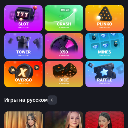
Игры на русском
6