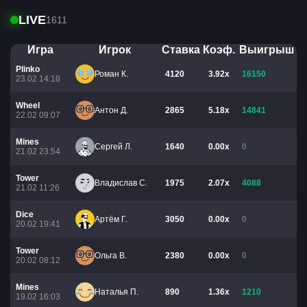
LIVE
1611
Игра
Игрок
Ставка
Коэф.
Выигрыш
Plinko
Роман К.
4120
3.92x
16150
23.02 14:18
Wheel
Антон Д.
2865
5.18x
14841
22.02 09:07
Mines
Сергей Л.
1640
0.00x
0
21.02 23:54
Tower
Владислав С.
1975
2.07x
4088
21.02 11:26
Dice
Артём Г.
3050
0.00x
0
20.02 19:41
Tower
Ольга В.
2380
0.00x
0
20.02 08:12
Mines
Наталья П.
890
1.36x
1210
19.02 16:03