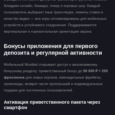
блэкджек онлайн, баккара, покер и игровые шоу. Каждый
пользователь выбирает язык трансляции, лимиты ставок и
качество видео — все игры оптимизированы для мобильных
устройств и устойчивого соединения. Поддерживается
вертикальная и горизонтальная ориентация экрана.
Бонусы приложения для первого
депозита и регулярной активности
Мобильный Mostbet открывает доступ к эксклюзивному
бонусному разделу: приветственный бонус до
50 000 ₽ + 250
фриспинов
для новых игроков, еженедельные фрибеты,
промокоды, возврат части проигрышей и индивидуальные
подарки для постоянных пользователей.
Активация приветственного пакета через
смартфон