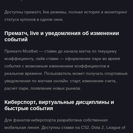
Доступны прематч, live режимы, полная история и мониторинг
статуса купонов в одном окне.
Прематч, live и уведомления об изменении
событий
Прематч Mostbet — ставки до начала матча по текущему
коэффициенту, лайв ставки — оформление пари во время
события с возможным изменением коэффициентов в
реальном времени. Пользователь может получать спортивные
уведомления по матчам онлайн: старт, изменение счета,
расчет пари, появление новых рынков.
Киберспорт, виртуальные дисциплины и
быстрые события
Для фанатов киберспорта разработана собственная
мобильная линия. Доступны ставки на CS2, Dota 2, League of