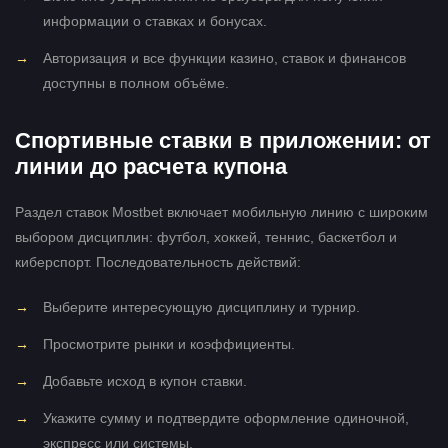
информации о ставках и бонусах.
Авторизация и все функции казино, ставок и финансов
доступны в полном объёме.
Спортивные ставки в приложении: от
линии до расчета купона
Раздел ставок Mostbet включает мобильную линию с широким
выбором дисциплин: футбол, хоккей, теннис, баскетбол и
киберспорт. Последовательность действий:
Выберите интересующую дисциплину и турнир.
Просмотрите рынки и коэффициенты.
Добавьте исход в купон ставки.
Укажите сумму и подтвердите оформление одиночной,
экспресс или системы.