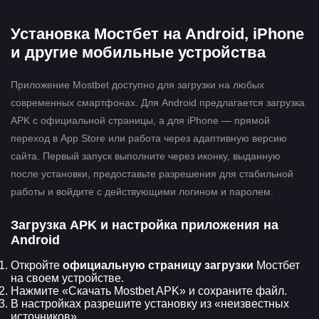
Установка Мостбет на Android, iPhone
и другие мобильные устройства
Приложение Mostbet доступно для загрузки на любых
современных смартфонах. Для Android предлагается загрузка
APK с официальной страницы, а для iPhone — прямой
переход в App Store или работа через адаптивную версию
сайта. Первый запуск выполните через иконку, выданную
после установки, предоставьте разрешения для стабильной
работы и войдите с действующими логином и паролем.
Загрузка APK и настройка приложения на
Android
Откройте
официальную страницу загрузки
Мостбет
на своем устройстве.
Нажмите «Скачать Mostbet APK» и сохраните файл.
В настройках разрешите установку из «неизвестных
источников».