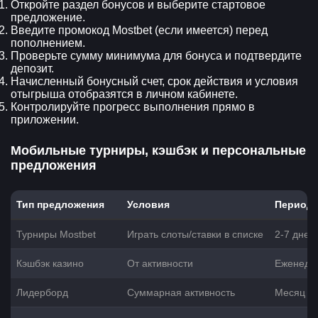
Откройте раздел бонусов и выберите стартовое
предложение.
Введите промокод Mostbet (если имеется) перед
пополнением.
Проверьте сумму минимума для бонуса и подтвердите
депозит.
Начисленный бонусный счет, срок действия и условия
отыгрыша отобразятся в личном кабинете.
Контролируйте прогресс выполнения прямо в
приложении.
Мобильные турниры, кэшбэк и персональные
предложения
Тип предложения
Условия
Период
Турниры Mostbet
Играть слоты/ставки в списке
2-7 дней
Кэшбэк казино
От активности
Еженеде
Лидерборд
Суммарная активность
Месяц