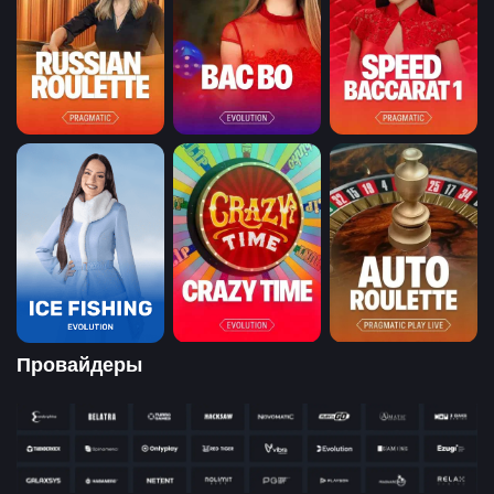
Провайдеры