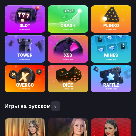
Игры на русском
6