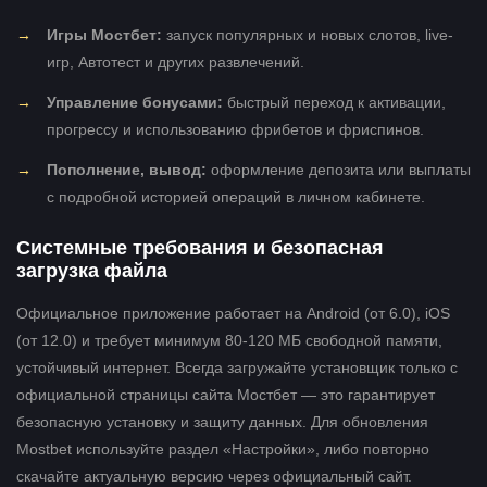
Игры Мостбет:
запуск популярных и новых слотов, live-
игр, Автотест и других развлечений.
Управление бонусами:
быстрый переход к активации,
прогрессу и использованию фрибетов и фриспинов.
Пополнение, вывод:
оформление депозита или выплаты
с подробной историей операций в личном кабинете.
Системные требования и безопасная
загрузка файла
Официальное приложение работает на Android (от 6.0), iOS
(от 12.0) и требует минимум 80-120 МБ свободной памяти,
устойчивый интернет. Всегда загружайте установщик только с
официальной страницы сайта Мостбет — это гарантирует
безопасную установку и защиту данных. Для обновления
Mostbet используйте раздел «Настройки», либо повторно
скачайте актуальную версию через официальный сайт.