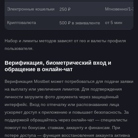
Электронные кошельки
Мгновенно/1-30
250 ₽
Криптовалюта
от 5 мин
500 ₽ в эквиваленте
Набор и лимиты методов зависят от гео и валюты профиля
пользователя.
Верификация, биометрический вход и
обращение в онлайн-чат
Верификация Mostbet может потребоваться для подачи заявки
на выплату или увеличения лимитов. Для подтверждения
личности загрузите фото документа через защищённый
интерфейс. Вход по отпечатку или распознаванию лица
ускоряет доступ к приложению и повышает безопасность. За
поддержкой обращайтесь через онлайн-чат — специалисты
помогут по бонусам, ставкам, аккаунту и финансам. При
потере доступа — функция восстановления аккаунта активна