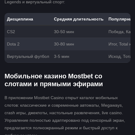
Legends и виртуальный спорт:
Дисциплина
Средняя длительность
Популярные
CS2
30-50 мин
Победа, Карт
Dota 2
30-80 мин
Итог, Total к
Виртуальный футбол
3-5 мин
Исход, Тотал
Мобильное казино Mostbet со
слотами и прямыми эфирами
В приложении Mostbet Casino открыт каталог мобильных
слотов: классические и современные автоматы, Megaways,
crash игры, джекпоты, настольные развлечения, live casino.
Управление полностью адаптировано под сенсорный экран,
предлагается полноэкранный режим и быстрый доступ к