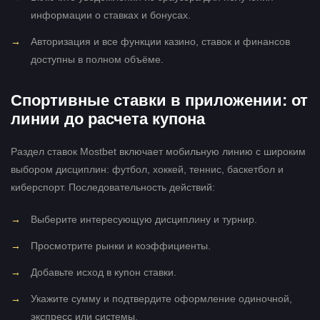
информации о ставках и бонусах.
Авторизация и все функции казино, ставок и финансов
доступны в полном объёме.
Спортивные ставки в приложении: от
линии до расчета купона
Раздел ставок Mostbet включает мобильную линию с широким
выбором дисциплин: футбол, хоккей, теннис, баскетбол и
киберспорт. Последовательность действий:
Выберите интересующую дисциплину и турнир.
Просмотрите рынки и коэффициенты.
Добавьте исход в купон ставки.
Укажите сумму и подтвердите оформление одиночной,
экспресс или системы.