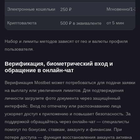
Электронные кошельки
Мгновенно/1-30
250 ₽
Криптовалюта
от 5 мин
500 ₽ в эквиваленте
Набор и лимиты методов зависят от гео и валюты профиля
пользователя.
Верификация, биометрический вход и
обращение в онлайн-чат
Верификация Mostbet может потребоваться для подачи заявки
на выплату или увеличения лимитов. Для подтверждения
личности загрузите фото документа через защищённый
интерфейс. Вход по отпечатку или распознаванию лица
ускоряет доступ к приложению и повышает безопасность. За
поддержкой обращайтесь через онлайн-чат — специалисты
помогут по бонусам, ставкам, аккаунту и финансам. При
потере доступа — функция восстановления аккаунта активна