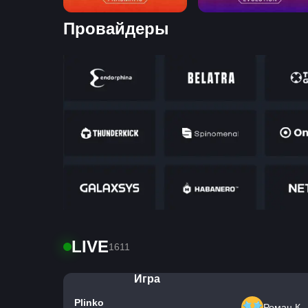
Провайдеры
LIVE
1611
Игра
Plinko
Роман К.