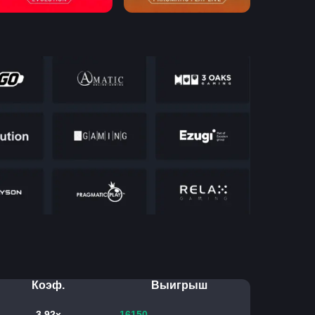
Коэф.
Выигрыш
3.92x
16150