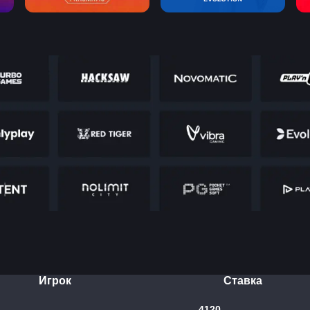
Игрок
Ставка
4120