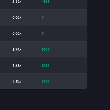
2.85x
4959
0.00x
0
0.00x
0
1.74x
6003
1.21x
2323
3.11x
8086