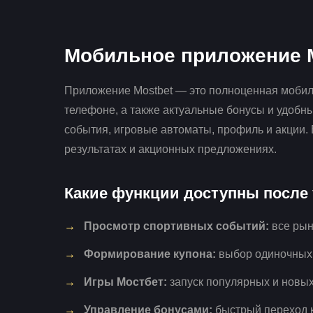
Мобильное приложение M
Приложение Mostbet — это полноценная мобил
телефоне, а также актуальные бонусы и удобн
события, игровые автоматы, профиль и акции.
результатах и акционных предложениях.
Какие функции доступны после 
Просмотр спортивных событий:
все рын
Формирование купона:
выбор одиночных, 
Игры Мостбет:
запуск популярных и новых с
Управление бонусами:
быстрый переход к