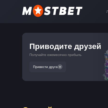
Приводите друзей
Получайте ежемесячно прибыль
Привести друга