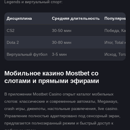
Legends и виртуальный спорт:
Дисциплина
Средняя длительность
Популярные
CS2
30-50 мин
Победа, Карт
Dota 2
30-80 мин
Итог, Total к
Виртуальный футбол
3-5 мин
Исход, Тотал
Мобильное казино Mostbet со
слотами и прямыми эфирами
В приложении Mostbet Casino открыт каталог мобильных
слотов: классические и современные автоматы, Megaways,
crash игры, джекпоты, настольные развлечения, live casino.
Управление полностью адаптировано под сенсорный экран,
предлагается полноэкранный режим и быстрый доступ к