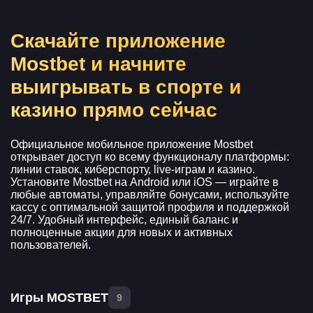
Скачайте приложение
Mostbet и начните
выигрывать в спорте и
казино прямо сейчас
Официальное мобильное приложение Mostbet
открывает доступ ко всему функционалу платформы:
линии ставок, киберспорту, live-играм и казино.
Установите Mostbet на Android или iOS — играйте в
любые автоматы, управляйте бонусами, используйте
кассу с оптимальной защитой профиля и поддержкой
24/7. Удобный интерфейс, единый баланс и
полноценные акции для новых и активных
пользователей.
Игры MOSTBET
9