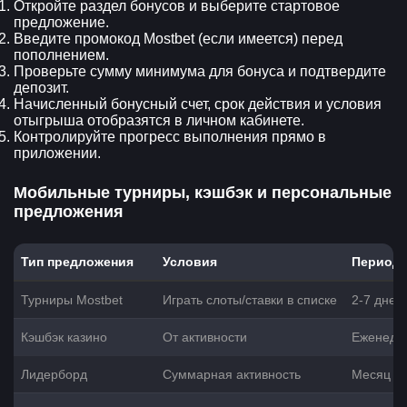
Откройте раздел бонусов и выберите стартовое
предложение.
Введите промокод Mostbet (если имеется) перед
пополнением.
Проверьте сумму минимума для бонуса и подтвердите
депозит.
Начисленный бонусный счет, срок действия и условия
отыгрыша отобразятся в личном кабинете.
Контролируйте прогресс выполнения прямо в
приложении.
Мобильные турниры, кэшбэк и персональные
предложения
Тип предложения
Условия
Период
Турниры Mostbet
Играть слоты/ставки в списке
2-7 дней
Кэшбэк казино
От активности
Еженеде
Лидерборд
Суммарная активность
Месяц