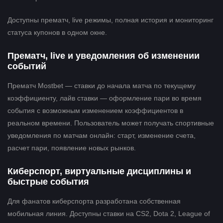
Доступны прематч, live режимы, полная история и мониторинг
статуса купонов в одном окне.
Прематч, live и уведомления об изменении
событий
Прематч Mostbet — ставки до начала матча по текущему
коэффициенту, лайв ставки — оформление пари во время
события с возможным изменением коэффициентов в
реальном времени. Пользователь может получать спортивные
уведомления по матчам онлайн: старт, изменение счета,
расчет пари, появление новых рынков.
Киберспорт, виртуальные дисциплины и
быстрые события
Для фанатов киберспорта разработана собственная
мобильная линия. Доступны ставки на CS2, Dota 2, League of