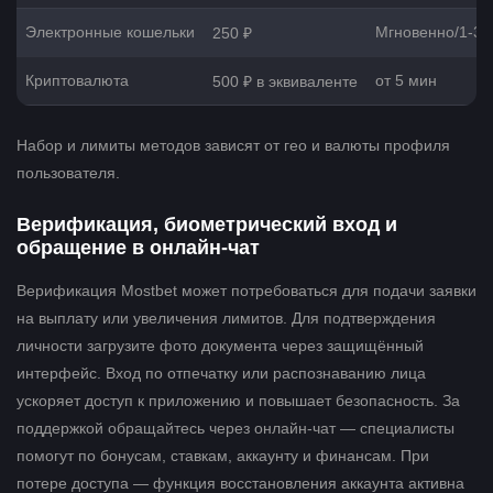
Электронные кошельки
Мгновенно/1-30
250 ₽
Криптовалюта
от 5 мин
500 ₽ в эквиваленте
Набор и лимиты методов зависят от гео и валюты профиля
пользователя.
Верификация, биометрический вход и
обращение в онлайн-чат
Верификация Mostbet может потребоваться для подачи заявки
на выплату или увеличения лимитов. Для подтверждения
личности загрузите фото документа через защищённый
интерфейс. Вход по отпечатку или распознаванию лица
ускоряет доступ к приложению и повышает безопасность. За
поддержкой обращайтесь через онлайн-чат — специалисты
помогут по бонусам, ставкам, аккаунту и финансам. При
потере доступа — функция восстановления аккаунта активна