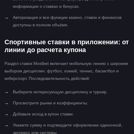
информации о ставках и бонусах.
Авторизация и все функции казино, ставок и финансов
доступны в полном объёме.
Спортивные ставки в приложении: от
линии до расчета купона
Раздел ставок Mostbet включает мобильную линию с широким
выбором дисциплин: футбол, хоккей, теннис, баскетбол и
киберспорт. Последовательность действий:
Выберите интересующую дисциплину и турнир.
Просмотрите рынки и коэффициенты.
Добавьте исход в купон ставки.
Укажите сумму и подтвердите оформление одиночной,
экспресс или системы.