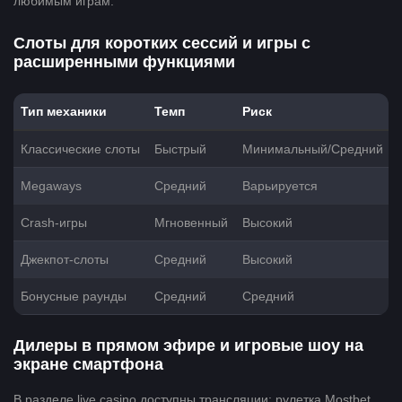
любимым играм.
Слоты для коротких сессий и игры с
расширенными функциями
Тип механики
Темп
Риск
Классические слоты
Быстрый
Минимальный/Средний
Megaways
Средний
Варьируется
Crash-игры
Мгновенный
Высокий
Джекпот-слоты
Средний
Высокий
Бонусные раунды
Средний
Средний
Дилеры в прямом эфире и игровые шоу на
экране смартфона
В разделе live casino доступны трансляции: рулетка Mostbet,