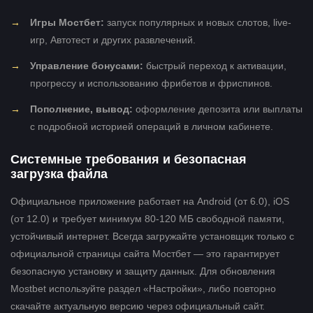
Игры Мостбет:
запуск популярных и новых слотов, live-
игр, Автотест и других развлечений.
Управление бонусами:
быстрый переход к активации,
прогрессу и использованию фрибетов и фриспинов.
Пополнение, вывод:
оформление депозита или выплаты
с подробной историей операций в личном кабинете.
Системные требования и безопасная
загрузка файла
Официальное приложение работает на Android (от 6.0), iOS
(от 12.0) и требует минимум 80-120 МБ свободной памяти,
устойчивый интернет. Всегда загружайте установщик только с
официальной страницы сайта Мостбет — это гарантирует
безопасную установку и защиту данных. Для обновления
Mostbet используйте раздел «Настройки», либо повторно
скачайте актуальную версию через официальный сайт.