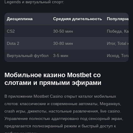
Legends и виртуальный спорт:
Дисциплина
Средняя длительность
Популярные
CS2
30-50 мин
Победа, Карт
Dota 2
30-80 мин
Итог, Total к
Виртуальный футбол
3-5 мин
Исход, Тотал
Мобильное казино Mostbet со
слотами и прямыми эфирами
В приложении Mostbet Casino открыт каталог мобильных
слотов: классические и современные автоматы, Megaways,
crash игры, джекпоты, настольные развлечения, live casino.
Управление полностью адаптировано под сенсорный экран,
предлагается полноэкранный режим и быстрый доступ к