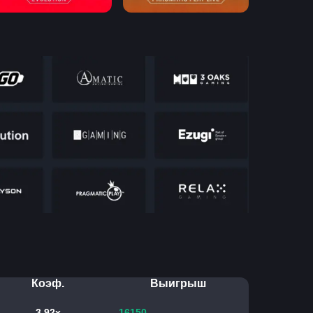
Коэф.
Выигрыш
3.92x
16150