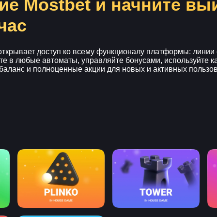
ие Mostbet и начните вы
час
рывает доступ ко всему функционалу платформы: линии ста
йте в любые автоматы, управляйте бонусами, используйте 
баланс и полноценные акции для новых и активных пользов