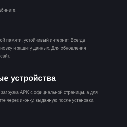
бинете.
ной памяти, устойчивый интернет. Всегда
ановку и защиту данных. Для обновления
сайт.
ые устройства
 загрузка APK с официальной страницы, а для
те через иконку, выданную после установки,