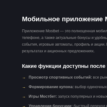
Мобильное приложение M
Приложение Mostbet — это полноценная мобил
телефоне, а также актуальные бонусы и удобн
события, игровые автоматы, профиль и акции.
результатах и акционных предложениях.
Какие функции доступны после 
Просмотр спортивных событий:
все рын
Формирование купона:
выбор одиночных, 
Игры Мостбет:
запуск популярных и новых с
Управление бонусами:
быстрый переход к