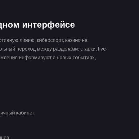
одном интерфейсе
ивную линию, киберспорт, казино на
ьный переход между разделами: ставки, live-
домления информируют о новых событиях,
ичный кабинет.
инов.