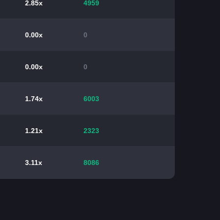
2.85x
4959
0.00x
0
0.00x
0
1.74x
6003
1.21x
2323
3.11x
8086