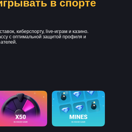
игрывать в спорте
вок, киберспорту, live-играм и казино.
кассу с оптимальной защитой профиля и
ателей.