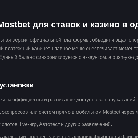
ostbet для ставок и казино в 
ьная версия официальной платформы, объединяющая спорт
ый платежный кабинет. Главное меню обеспечивает моментал
 Единый баланс синхронизируется с аккаунтом, а push-уве
установки
ки, коэффициенты и расписание доступно за пару касаний.
экспрессов или систем прямо в мобильном Mostbet через л
лотов, live-игр, Автотест и других развлечений.
 активации, прогрессу и использованию фрибетов и фрисп