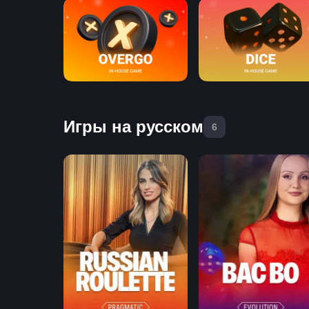
Игры на русском
6