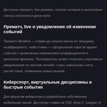
Доступны прематч, live режимы, полная история и мониторинг
статуса купонов в одном окне.
Прематч, live и уведомления об изменении
событий
Прематч Mostbet — ставки до начала матча по текущему
коэффициенту, лайв ставки — оформление пари во время
события с возможным изменением коэффициентов в
реальном времени. Пользователь может получать спортивные
уведомления по матчам онлайн: старт, изменение счета,
расчет пари, появление новых рынков.
Киберспорт, виртуальные дисциплины и
быстрые события
Для фанатов киберспорта разработана собственная
мобильная линия. Доступны ставки на CS2, Dota 2, League of