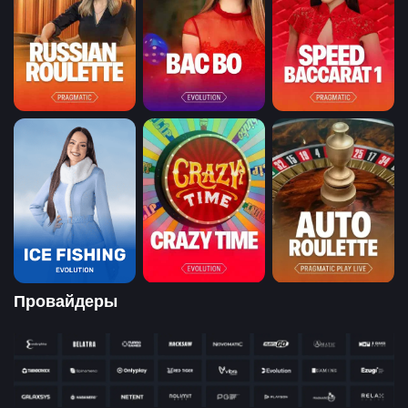
Провайдеры