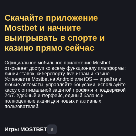
Скачайте приложение
Mostbet и начните
выигрывать в спорте и
казино прямо сейчас
Официальное мобильное приложение Mostbet
открывает доступ ко всему функционалу платформы:
линии ставок, киберспорту, live-играм и казино.
Установите Mostbet на Android или iOS — играйте в
любые автоматы, управляйте бонусами, используйте
кассу с оптимальной защитой профиля и поддержкой
24/7. Удобный интерфейс, единый баланс и
полноценные акции для новых и активных
пользователей.
Игры MOSTBET
9