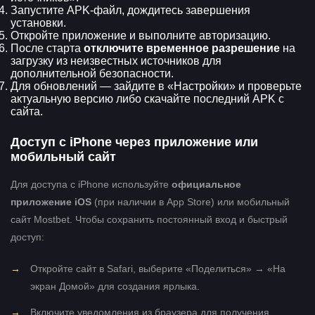
Запустите APK-файл, дождитесь завершения
установки.
Откройте приложение и выполните авторизацию.
После старта
отключите временное разрешение
на
загрузку из неизвестных источников для
дополнительной безопасности.
Для обновлений — зайдите в «Настройки» и проверьте
актуальную версию либо скачайте последний APK c
сайта.
Доступ с iPhone через приложение или
мобильный сайт
Для доступа с iPhone используйте
официальное
приложение iOS
(при наличии в App Store) или мобильный
сайт Mostbet. Чтобы сохранить постоянный вход и быстрый
доступ:
Откройте сайт в Safari, выберите «Поделиться» → «На
экран Домой» для создания ярлыка.
Включите уведомления из браузера для получения