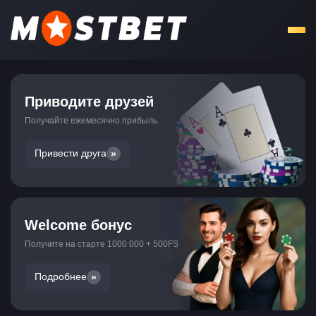
Приводите друзей
Получайте ежемесячно прибыль
Привести друга
Welcome бонус
Получите на старте 1000 000 + 500FS
Подробнее