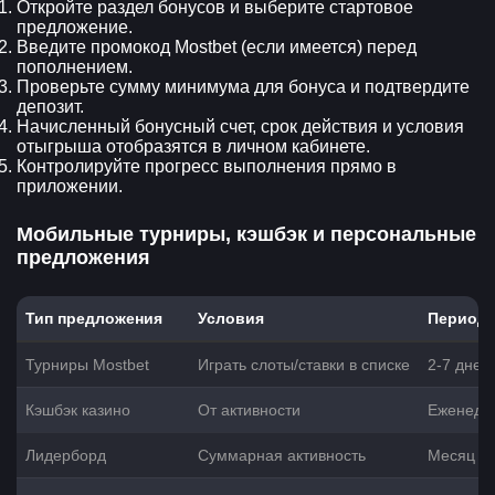
Откройте раздел бонусов и выберите стартовое
предложение.
Введите промокод Mostbet (если имеется) перед
пополнением.
Проверьте сумму минимума для бонуса и подтвердите
депозит.
Начисленный бонусный счет, срок действия и условия
отыгрыша отобразятся в личном кабинете.
Контролируйте прогресс выполнения прямо в
приложении.
Мобильные турниры, кэшбэк и персональные
предложения
Тип предложения
Условия
Период
Турниры Mostbet
Играть слоты/ставки в списке
2-7 дней
Кэшбэк казино
От активности
Еженеде
Лидерборд
Суммарная активность
Месяц