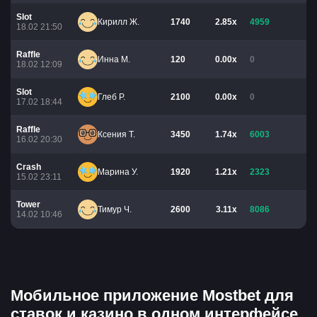
Slot
Кирилл Ж.
1740
2.85x
4959
18.02 21:50
Raffle
Инна М.
120
0.00x
0
18.02 12:09
Slot
Глеб Р.
2100
0.00x
0
17.02 18:44
Raffle
Ксения Т.
3450
1.74x
6003
16.02 20:30
Crash
Марина У.
1920
1.21x
2323
15.02 23:11
Tower
Тимур Ч.
2600
3.11x
8086
14.02 10:46
Мобильное приложение Mostbet для
ставок и казино в одном интерфейсе