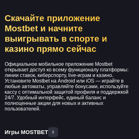
Скачайте приложение
Mostbet и начните
выигрывать в спорте и
казино прямо сейчас
Официальное мобильное приложение Mostbet
открывает доступ ко всему функционалу платформы:
линии ставок, киберспорту, live-играм и казино.
Установите Mostbet на Android или iOS — играйте в
любые автоматы, управляйте бонусами, используйте
кассу с оптимальной защитой профиля и поддержкой
24/7. Удобный интерфейс, единый баланс и
полноценные акции для новых и активных
пользователей.
Игры MOSTBET
9