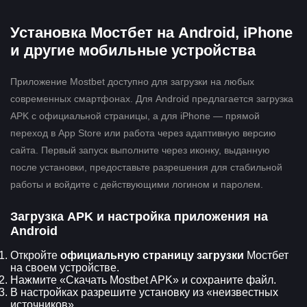
Установка Мостбет на Android, iPhone
и другие мобильные устройства
Приложение Mostbet доступно для загрузки на любых
современных смартфонах. Для Android предлагается загрузка
APK с официальной страницы, а для iPhone — прямой
переход в App Store или работа через адаптивную версию
сайта. Первый запуск выполните через иконку, выданную
после установки, предоставьте разрешения для стабильной
работы и войдите с действующими логином и паролем.
Загрузка APK и настройка приложения на
Android
Откройте
официальную страницу загрузки
Мостбет
на своем устройстве.
Нажмите «Скачать Mostbet APK» и сохраните файл.
В настройках разрешите установку из «неизвестных
источников».