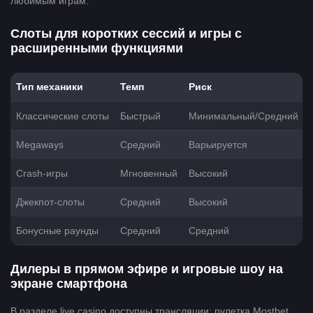
любимым играм.
Слоты для коротких сессий и игры с
расширенными функциями
Тип механики
Темп
Риск
Классические слоты
Быстрый
Минимальный/Средний
Megaways
Средний
Варьируется
Crash-игры
Мгновенный
Высокий
Джекпот-слоты
Средний
Высокий
Бонусные раунды
Средний
Средний
Дилеры в прямом эфире и игровые шоу на
экране смартфона
В разделе live casino доступны трансляции: рулетка Mostbet,