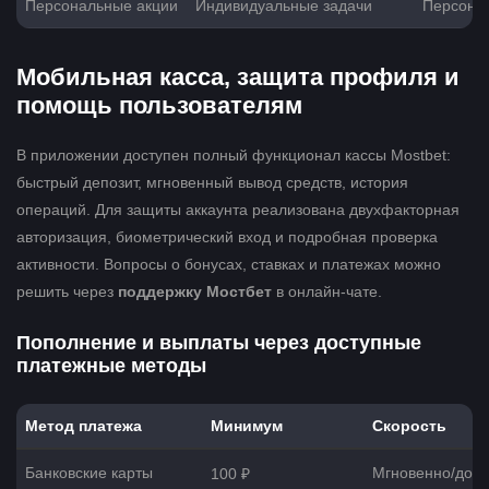
Персональные акции
Индивидуальные задачи
Персона
Мобильная касса, защита профиля и
помощь пользователям
В приложении доступен полный функционал кассы Mostbet:
быстрый депозит, мгновенный вывод средств, история
операций. Для защиты аккаунта реализована двухфакторная
авторизация, биометрический вход и подробная проверка
активности. Вопросы о бонусах, ставках и платежах можно
решить через
поддержку Мостбет
в онлайн-чате.
Пополнение и выплаты через доступные
платежные методы
Метод платежа
Минимум
Скорость
Банковские карты
Мгновенно/до 1
100 ₽