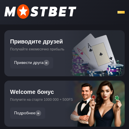
Приводите друзей
Получайте ежемесячно прибыль
Привести друга
Welcome бонус
Получите на старте 1000 000 + 500FS
Подробнее