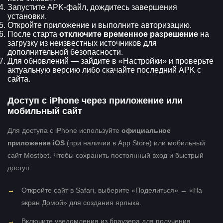
Запустите APK-файл, дождитесь завершения
установки.
Откройте приложение и выполните авторизацию.
После старта
отключите временное разрешение
на
загрузку из неизвестных источников для
дополнительной безопасности.
Для обновлений — зайдите в «Настройки» и проверьте
актуальную версию либо скачайте последний APK c
сайта.
Доступ с iPhone через приложение или
мобильный сайт
Для доступа с iPhone используйте
официальное
приложение iOS
(при наличии в App Store) или мобильный
сайт Mostbet. Чтобы сохранить постоянный вход и быстрый
доступ:
Откройте сайт в Safari, выберите «Поделиться» → «На
экран Домой» для создания ярлыка.
Включите уведомления из браузера для получения