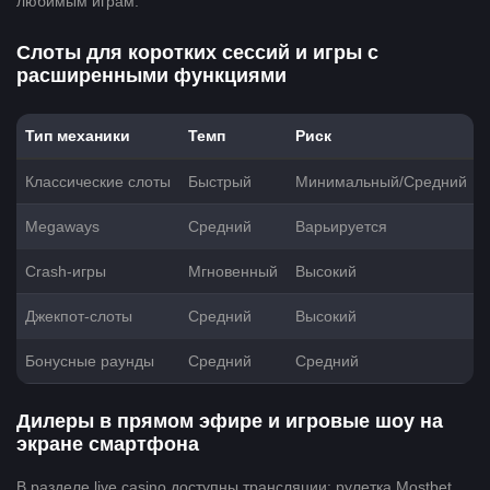
любимым играм.
Слоты для коротких сессий и игры с
расширенными функциями
Тип механики
Темп
Риск
Классические слоты
Быстрый
Минимальный/Средний
Megaways
Средний
Варьируется
Crash-игры
Мгновенный
Высокий
Джекпот-слоты
Средний
Высокий
Бонусные раунды
Средний
Средний
Дилеры в прямом эфире и игровые шоу на
экране смартфона
В разделе live casino доступны трансляции: рулетка Mostbet,