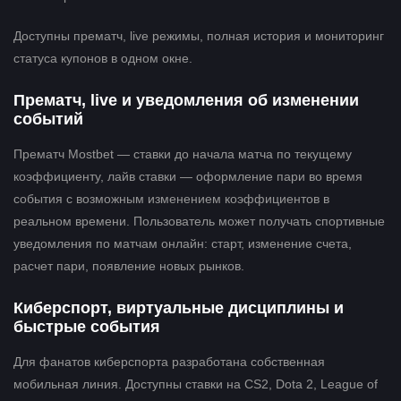
Доступны прематч, live режимы, полная история и мониторинг
статуса купонов в одном окне.
Прематч, live и уведомления об изменении
событий
Прематч Mostbet — ставки до начала матча по текущему
коэффициенту, лайв ставки — оформление пари во время
события с возможным изменением коэффициентов в
реальном времени. Пользователь может получать спортивные
уведомления по матчам онлайн: старт, изменение счета,
расчет пари, появление новых рынков.
Киберспорт, виртуальные дисциплины и
быстрые события
Для фанатов киберспорта разработана собственная
мобильная линия. Доступны ставки на CS2, Dota 2, League of