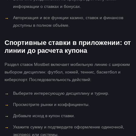
информации о ставках и бонусах.
Авторизация и все функции казино, ставок и финансов
доступны в полном объёме.
Спортивные ставки в приложении: от
линии до расчета купона
Раздел ставок Mostbet включает мобильную линию с широким
выбором дисциплин: футбол, хоккей, теннис, баскетбол и
киберспорт. Последовательность действий:
Выберите интересующую дисциплину и турнир.
Просмотрите рынки и коэффициенты.
Добавьте исход в купон ставки.
Укажите сумму и подтвердите оформление одиночной,
экспресс или системы.