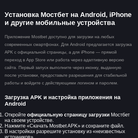
Установка Мостбет на Android, iPhone
и другие мобильные устройства
Приложение Mostbet доступно для загрузки на любых
современных смартфонах. Для Android предлагается загрузка
APK с официальной страницы, а для iPhone — прямой
переход в App Store или работа через адаптивную версию
сайта. Первый запуск выполните через иконку, выданную
после установки, предоставьте разрешения для стабильной
работы и войдите с действующими логином и паролем.
Загрузка APK и настройка приложения на
Android
Откройте
официальную страницу загрузки
Мостбет
на своем устройстве.
Нажмите «Скачать Mostbet APK» и сохраните файл.
В настройках разрешите установку из «неизвестных
источников».