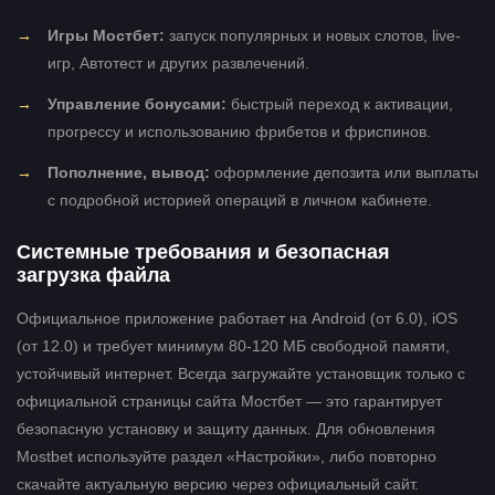
Игры Мостбет:
запуск популярных и новых слотов, live-
игр, Автотест и других развлечений.
Управление бонусами:
быстрый переход к активации,
прогрессу и использованию фрибетов и фриспинов.
Пополнение, вывод:
оформление депозита или выплаты
с подробной историей операций в личном кабинете.
Системные требования и безопасная
загрузка файла
Официальное приложение работает на Android (от 6.0), iOS
(от 12.0) и требует минимум 80-120 МБ свободной памяти,
устойчивый интернет. Всегда загружайте установщик только с
официальной страницы сайта Мостбет — это гарантирует
безопасную установку и защиту данных. Для обновления
Mostbet используйте раздел «Настройки», либо повторно
скачайте актуальную версию через официальный сайт.