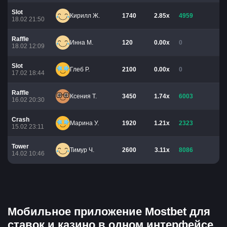
Slot
Кирилл Ж.
1740
2.85x
4959
18.02 21:50
Raffle
Инна М.
120
0.00x
0
18.02 12:09
Slot
Глеб Р.
2100
0.00x
0
17.02 18:44
Raffle
Ксения Т.
3450
1.74x
6003
16.02 20:30
Crash
Марина У.
1920
1.21x
2323
15.02 23:11
Tower
Тимур Ч.
2600
3.11x
8086
14.02 10:46
Мобильное приложение Mostbet для
ставок и казино в одном интерфейсе