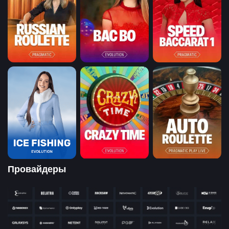
Провайдеры