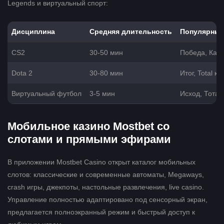
Legends и виртуальный спорт:
Дисциплина
Средняя длительность
Популярные
CS2
30-50 мин
Победа, Карт
Dota 2
30-80 мин
Итог, Total к
Виртуальный футбол
3-5 мин
Исход, Тотал
Мобильное казино Mostbet со
слотами и прямыми эфирами
В приложении Mostbet Casino открыт каталог мобильных
слотов: классические и современные автоматы, Megaways,
crash игры, джекпоты, настольные развлечения, live casino.
Управление полностью адаптировано под сенсорный экран,
предлагается полноэкранный режим и быстрый доступ к