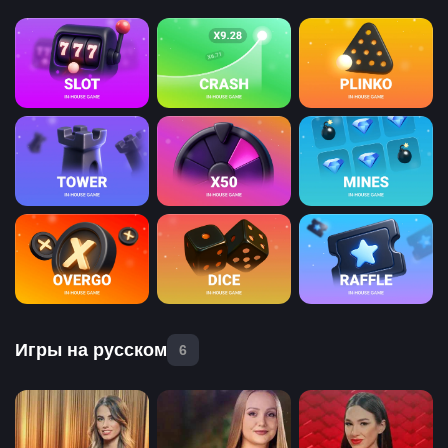
Игры на русском
6