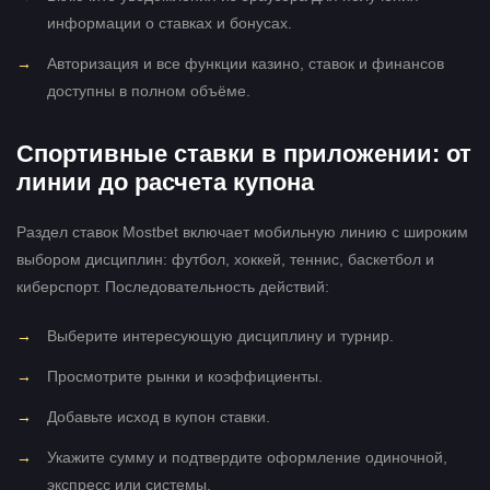
информации о ставках и бонусах.
Авторизация и все функции казино, ставок и финансов
доступны в полном объёме.
Спортивные ставки в приложении: от
линии до расчета купона
Раздел ставок Mostbet включает мобильную линию с широким
выбором дисциплин: футбол, хоккей, теннис, баскетбол и
киберспорт. Последовательность действий:
Выберите интересующую дисциплину и турнир.
Просмотрите рынки и коэффициенты.
Добавьте исход в купон ставки.
Укажите сумму и подтвердите оформление одиночной,
экспресс или системы.