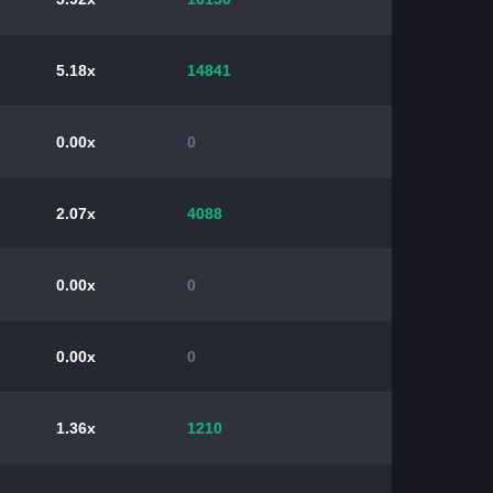
5.18x
14841
0.00x
0
2.07x
4088
0.00x
0
0.00x
0
1.36x
1210