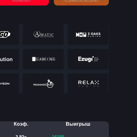
Коэф.
Выигрыш
3.92x
16150