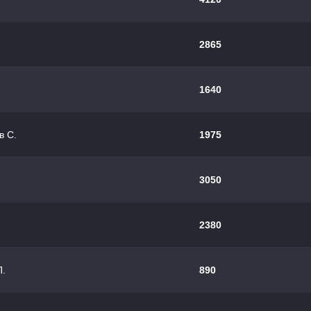
2865
1640
в С.
1975
3050
2380
П.
890