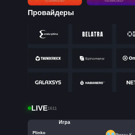
Провайдеры
LIVE
1611
Игра
Plinko
Роман К.