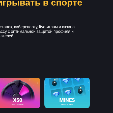
игрывать в спорте
вок, киберспорту, live-играм и казино.
кассу с оптимальной защитой профиля и
ателей.