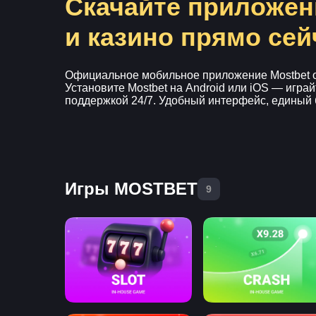
Скачайте приложен
и казино прямо сей
Официальное мобильное приложение Mostbet отк
Установите Mostbet на Android или iOS — игра
поддержкой 24/7. Удобный интерфейс, единый 
Игры MOSTBET
9