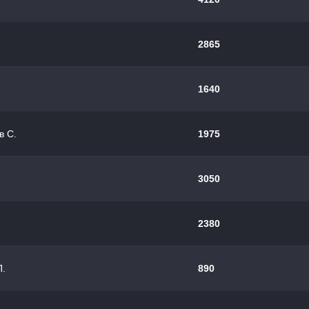
2865
1640
в С.
1975
3050
2380
П.
890