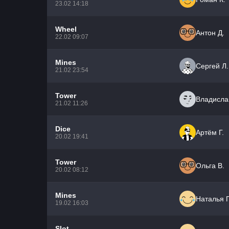
23.02 14:18
Wheel
Антон Д.
22.02 09:07
Mines
Сергей Л.
21.02 23:54
Tower
Владисла
21.02 11:26
Dice
Артём Г.
20.02 19:41
Tower
Ольга В.
20.02 08:12
Mines
Наталья 
19.02 16:03
Slot