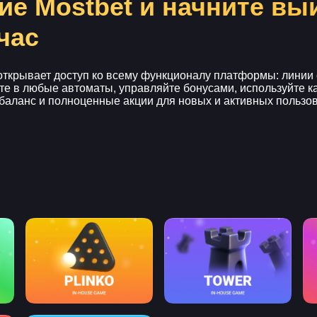
ие Mostbet и начните вы
час
рывает доступ ко всему функционалу платформы: линии ста
йте в любые автоматы, управляйте бонусами, используйте 
баланс и полноценные акции для новых и активных пользов