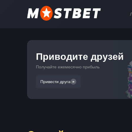
Приводите друзей
Получайте ежемесячно прибыль
Привести друга