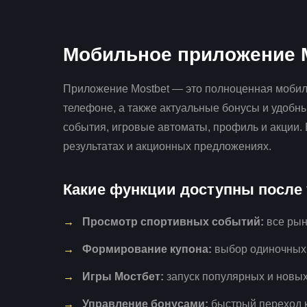
Мобильное приложение M
Приложение Mostbet — это полноценная мобил
телефоне, а также актуальные бонусы и удобн
события, игровые автоматы, профиль и акции.
результатах и акционных предложениях.
Какие функции доступны после 
Просмотр спортивных событий:
все рын
Формирование купона:
выбор одиночных, 
Игры Мостбет:
запуск популярных и новых с
Управление бонусами:
быстрый переход к