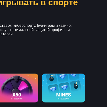
игрывать в спорте
вок, киберспорту, live-играм и казино.
кассу с оптимальной защитой профиля и
ателей.