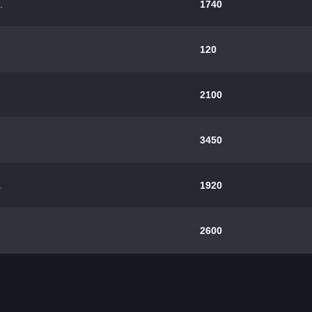
.
1740
120
2100
3450
.
1920
2600