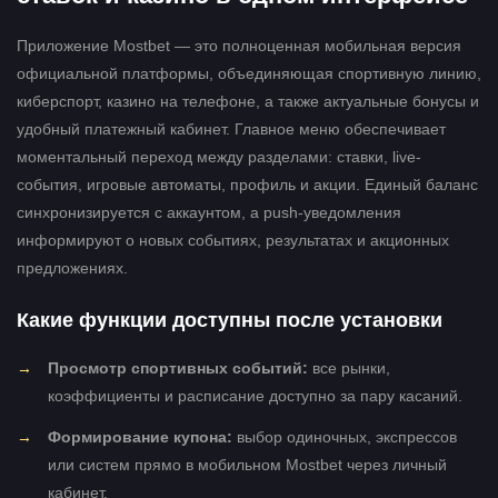
Приложение Mostbet — это полноценная мобильная версия
официальной платформы, объединяющая спортивную линию,
киберспорт, казино на телефоне, а также актуальные бонусы и
удобный платежный кабинет. Главное меню обеспечивает
моментальный переход между разделами: ставки, live-
события, игровые автоматы, профиль и акции. Единый баланс
синхронизируется с аккаунтом, а push-уведомления
информируют о новых событиях, результатах и акционных
предложениях.
Какие функции доступны после установки
Просмотр спортивных событий:
все рынки,
коэффициенты и расписание доступно за пару касаний.
Формирование купона:
выбор одиночных, экспрессов
или систем прямо в мобильном Mostbet через личный
кабинет.