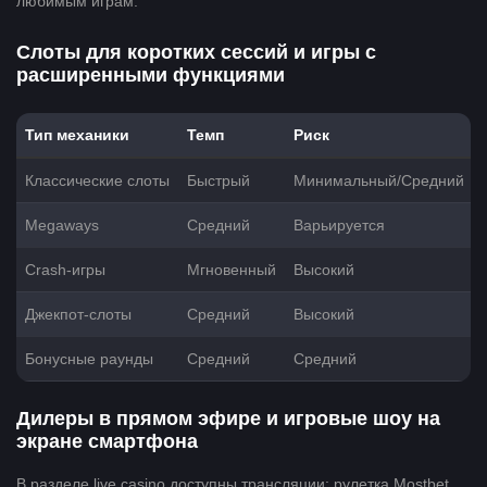
любимым играм.
Слоты для коротких сессий и игры с
расширенными функциями
Тип механики
Темп
Риск
Классические слоты
Быстрый
Минимальный/Средний
Megaways
Средний
Варьируется
Crash-игры
Мгновенный
Высокий
Джекпот-слоты
Средний
Высокий
Бонусные раунды
Средний
Средний
Дилеры в прямом эфире и игровые шоу на
экране смартфона
В разделе live casino доступны трансляции: рулетка Mostbet,