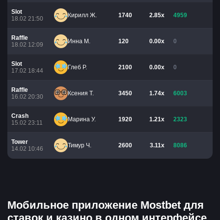
Slot
Кирилл Ж.
1740
2.85x
4959
18.02 21:50
Raffle
Инна М.
120
0.00x
0
18.02 12:09
Slot
Глеб Р.
2100
0.00x
0
17.02 18:44
Raffle
Ксения Т.
3450
1.74x
6003
16.02 20:30
Crash
Марина У.
1920
1.21x
2323
15.02 23:11
Tower
Тимур Ч.
2600
3.11x
8086
14.02 10:46
Мобильное приложение Mostbet для
ставок и казино в одном интерфейсе