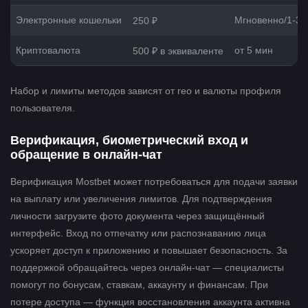
Электронные кошельки
Мгновенно/1-30
250 ₽
Криптовалюта
от 5 мин
500 ₽ в эквиваленте
Набор и лимиты методов зависят от гео и валюты профиля
пользователя.
Верификация, биометрический вход и
обращение в онлайн-чат
Верификация Mostbet может потребоваться для подачи заявки
на выплату или увеличения лимитов. Для подтверждения
личности загрузите фото документа через защищённый
интерфейс. Вход по отпечатку или распознаванию лица
ускоряет доступ к приложению и повышает безопасность. За
поддержкой обращайтесь через онлайн-чат — специалисты
помогут по бонусам, ставкам, аккаунту и финансам. При
потере доступа — функция восстановления аккаунта активна