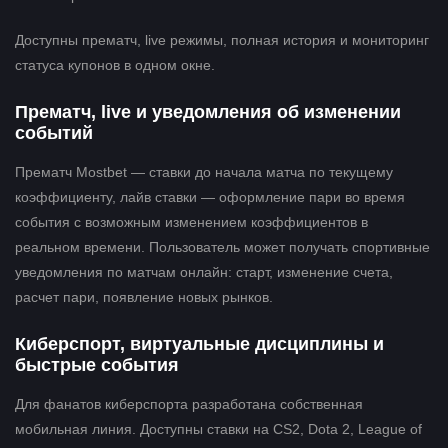
Доступны прематч, live режимы, полная история и мониторинг
статуса купонов в одном окне.
Прематч, live и уведомления об изменении
событий
Прематч Mostbet — ставки до начала матча по текущему
коэффициенту, лайв ставки — оформление пари во время
события с возможным изменением коэффициентов в
реальном времени. Пользователь может получать спортивные
уведомления по матчам онлайн: старт, изменение счета,
расчет пари, появление новых рынков.
Киберспорт, виртуальные дисциплины и
быстрые события
Для фанатов киберспорта разработана собственная
мобильная линия. Доступны ставки на CS2, Dota 2, League of