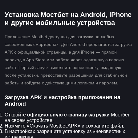
Установка Мостбет на Android, iPhone
и другие мобильные устройства
Приложение Mostbet доступно для загрузки на любых
современных смартфонах. Для Android предлагается загрузка
APK с официальной страницы, а для iPhone — прямой
переход в App Store или работа через адаптивную версию
сайта. Первый запуск выполните через иконку, выданную
после установки, предоставьте разрешения для стабильной
работы и войдите с действующими логином и паролем.
Загрузка APK и настройка приложения на
Android
Откройте
официальную страницу загрузки
Мостбет
на своем устройстве.
Нажмите «Скачать Mostbet APK» и сохраните файл.
В настройках разрешите установку из «неизвестных
источников».