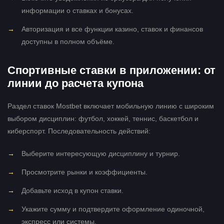
информации о ставках и бонусах.
Авторизация и все функции казино, ставок и финансов
доступны в полном объёме.
Спортивные ставки в приложении: от
линии до расчета купона
Раздел ставок Mostbet включает мобильную линию с широким
выбором дисциплин: футбол, хоккей, теннис, баскетбол и
киберспорт. Последовательность действий:
Выберите интересующую дисциплину и турнир.
Просмотрите рынки и коэффициенты.
Добавьте исход в купон ставки.
Укажите сумму и подтвердите оформление одиночной,
экспресс или системы.