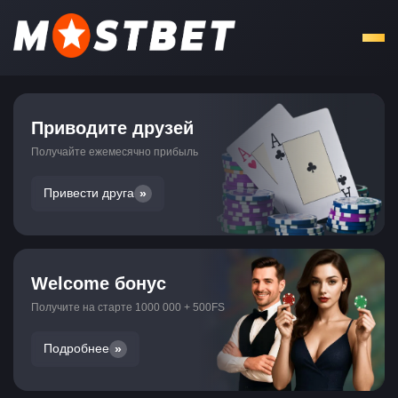
Приводите друзей
Получайте ежемесячно прибыль
Привести друга
Welcome бонус
Получите на старте 1000 000 + 500FS
Подробнее