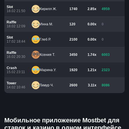
Slot
Кирилл Ж.
1740
2.85x
4959
18.02 21:50
Raffle
Инна М.
120
0.00x
0
18.02 12:09
Slot
Глеб Р.
2100
0.00x
0
17.02 18:44
Raffle
Ксения Т.
3450
1.74x
6003
16.02 20:30
Crash
Марина У.
1920
1.21x
2323
15.02 23:11
Tower
Тимур Ч.
2600
3.11x
8086
14.02 10:46
Мобильное приложение Mostbet для
ставок и казино в одном интерфейсе