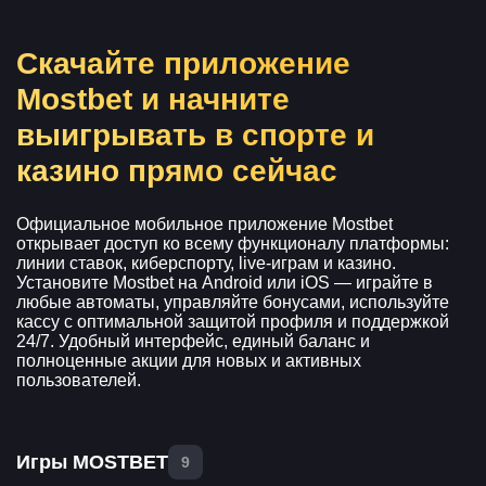
Скачайте приложение
Mostbet и начните
выигрывать в спорте и
казино прямо сейчас
Официальное мобильное приложение Mostbet
открывает доступ ко всему функционалу платформы:
линии ставок, киберспорту, live-играм и казино.
Установите Mostbet на Android или iOS — играйте в
любые автоматы, управляйте бонусами, используйте
кассу с оптимальной защитой профиля и поддержкой
24/7. Удобный интерфейс, единый баланс и
полноценные акции для новых и активных
пользователей.
Игры MOSTBET
9