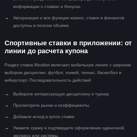
информации о ставках и бонусах.
Авторизация и все функции казино, ставок и финансов
доступны в полном объёме.
Спортивные ставки в приложении: от
линии до расчета купона
Раздел ставок Mostbet включает мобильную линию с широким
выбором дисциплин: футбол, хоккей, теннис, баскетбол и
киберспорт. Последовательность действий:
Выберите интересующую дисциплину и турнир.
Просмотрите рынки и коэффициенты.
Добавьте исход в купон ставки.
Укажите сумму и подтвердите оформление одиночной,
экспресс или системы.