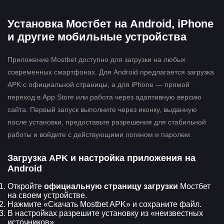
Установка Мостбет на Android, iPhone
и другие мобильные устройства
Приложение Mostbet доступно для загрузки на любых
современных смартфонах. Для Android предлагается загрузка
APK с официальной страницы, а для iPhone — прямой
переход в App Store или работа через адаптивную версию
сайта. Первый запуск выполните через иконку, выданную
после установки, предоставьте разрешения для стабильной
работы и войдите с действующими логином и паролем.
Загрузка APK и настройка приложения на
Android
Откройте
официальную страницу загрузки
Мостбет
на своем устройстве.
Нажмите «Скачать Mostbet APK» и сохраните файл.
В настройках разрешите установку из «неизвестных
источников».