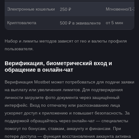
Электронные кошельки
Мгновенно/1-30
250 ₽
Криптовалюта
от 5 мин
500 ₽ в эквиваленте
Набор и лимиты методов зависят от гео и валюты профиля
пользователя.
Верификация, биометрический вход и
обращение в онлайн-чат
Верификация Mostbet может потребоваться для подачи заявки
на выплату или увеличения лимитов. Для подтверждения
личности загрузите фото документа через защищённый
интерфейс. Вход по отпечатку или распознаванию лица
ускоряет доступ к приложению и повышает безопасность. За
поддержкой обращайтесь через онлайн-чат — специалисты
помогут по бонусам, ставкам, аккаунту и финансам. При
потере доступа — функция восстановления аккаунта активна