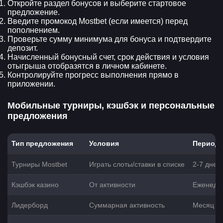
Откройте раздел бонусов и выберите стартовое
предложение.
Введите промокод Mostbet (если имеется) перед
пополнением.
Проверьте сумму минимума для бонуса и подтвердите
депозит.
Начисленный бонусный счет, срок действия и условия
отыгрыша отобразятся в личном кабинете.
Контролируйте прогресс выполнения прямо в
приложении.
Мобильные турниры, кэшбэк и персональные
предложения
Тип предложения
Условия
Период
Турниры Mostbet
Играть слоты/ставки в списке
2-7 дней
Кэшбэк казино
От активности
Еженеде
Лидерборд
Суммарная активность
Месяц