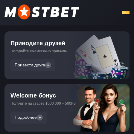
Приводите друзей
Получайте ежемесячно прибыль
Привести друга
Welcome бонус
Получите на старте 1000 000 + 500FS
Подробнее