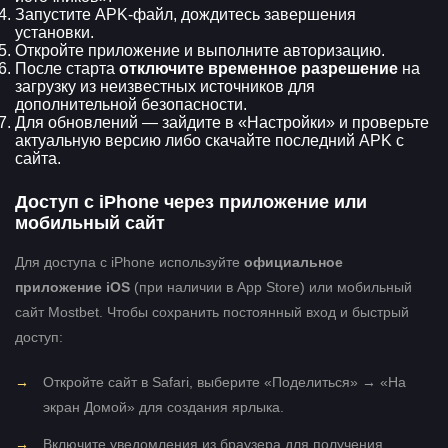
Запустите APK-файл, дождитесь завершения
установки.
Откройте приложение и выполните авторизацию.
После старта
отключите временное разрешение
на
загрузку из неизвестных источников для
дополнительной безопасности.
Для обновлений — зайдите в «Настройки» и проверьте
актуальную версию либо скачайте последний APK c
сайта.
Доступ с iPhone через приложение или
мобильный сайт
Для доступа с iPhone используйте
официальное
приложение iOS
(при наличии в App Store) или мобильный
сайт Mostbet. Чтобы сохранить постоянный вход и быстрый
доступ:
Откройте сайт в Safari, выберите «Поделиться» → «На
экран Домой» для создания ярлыка.
Включите уведомления из браузера для получения