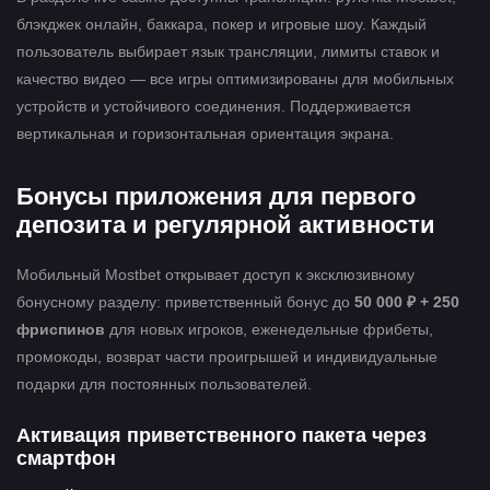
блэкджек онлайн, баккара, покер и игровые шоу. Каждый
пользователь выбирает язык трансляции, лимиты ставок и
качество видео — все игры оптимизированы для мобильных
устройств и устойчивого соединения. Поддерживается
вертикальная и горизонтальная ориентация экрана.
Бонусы приложения для первого
депозита и регулярной активности
Мобильный Mostbet открывает доступ к эксклюзивному
бонусному разделу: приветственный бонус до
50 000 ₽ + 250
фриспинов
для новых игроков, еженедельные фрибеты,
промокоды, возврат части проигрышей и индивидуальные
подарки для постоянных пользователей.
Активация приветственного пакета через
смартфон