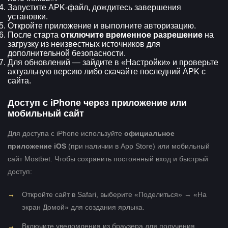
Запустите APK-файл, дождитесь завершения
установки.
Откройте приложение и выполните авторизацию.
После старта
отключите временное разрешение
на
загрузку из неизвестных источников для
дополнительной безопасности.
Для обновлений — зайдите в «Настройки» и проверьте
актуальную версию либо скачайте последний APK c
сайта.
Доступ с iPhone через приложение или
мобильный сайт
Для доступа с iPhone используйте
официальное
приложение iOS
(при наличии в App Store) или мобильный
сайт Mostbet. Чтобы сохранить постоянный вход и быстрый
доступ:
Откройте сайт в Safari, выберите «Поделиться» → «На
экран Домой» для создания ярлыка.
Включите уведомления из браузера для получения