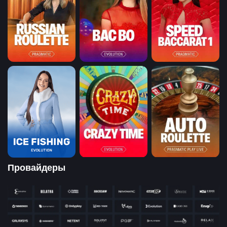
Провайдеры