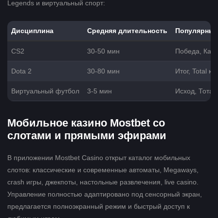
Legends и виртуальный спорт:
Дисциплина
Средняя длительность
Популярные
CS2
30-50 мин
Победа, Карт
Dota 2
30-80 мин
Итог, Total к
Виртуальный футбол
3-5 мин
Исход, Тотал
Мобильное казино Mostbet со
слотами и прямыми эфирами
В приложении Mostbet Casino открыт каталог мобильных
слотов: классические и современные автоматы, Megaways,
crash игры, джекпоты, настольные развлечения, live casino.
Управление полностью адаптировано под сенсорный экран,
предлагается полноэкранный режим и быстрый доступ к