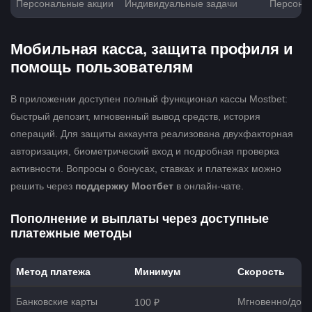
Персональные акции
Индивидуальные задачи
Персона
Мобильная касса, защита профиля и
помощь пользователям
В приложении доступен полный функционал кассы Mostbet:
быстрый депозит, мгновенный вывод средств, история
операций. Для защиты аккаунта реализована двухфакторная
авторизация, биометрический вход и подробная проверка
активности. Вопросы о бонусах, ставках и платежах можно
решить через
поддержку Мостбет
в онлайн-чате.
Пополнение и выплаты через доступные
платежные методы
Метод платежа
Минимум
Скорость
Банковские карты
Мгновенно/до 1
100 ₽