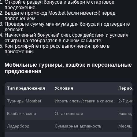
Откройте раздел бонусов и выберите стартовое
предложение.
Введите промокод Mostbet (если имеется) перед
пополнением.
Проверьте сумму минимума для бонуса и подтвердите
депозит.
Начисленный бонусный счет, срок действия и условия
отыгрыша отобразятся в личном кабинете.
Контролируйте прогресс выполнения прямо в
приложении.
Мобильные турниры, кэшбэк и персональные
предложения
Тип предложения
Условия
Период
Турниры Mostbet
Играть слоты/ставки в списке
2-7 дней
Кэшбэк казино
От активности
Еженеде
Лидерборд
Суммарная активность
Месяц