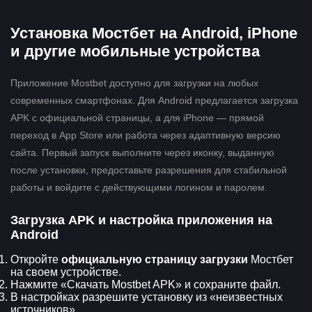
Установка Мостбет на Android, iPhone
и другие мобильные устройства
Приложение Mostbet доступно для загрузки на любых
современных смартфонах. Для Android предлагается загрузка
APK с официальной страницы, а для iPhone — прямой
переход в App Store или работа через адаптивную версию
сайта. Первый запуск выполните через иконку, выданную
после установки, предоставьте разрешения для стабильной
работы и войдите с действующими логином и паролем.
Загрузка APK и настройка приложения на
Android
Откройте
официальную страницу загрузки
Мостбет
на своем устройстве.
Нажмите «Скачать Mostbet APK» и сохраните файл.
В настройках разрешите установку из «неизвестных
источников».