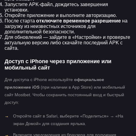
Запустите APK-файл, дождитесь завершения
установки.
Откройте приложение и выполните авторизацию.
После старта
отключите временное разрешение
на
загрузку из неизвестных источников для
дополнительной безопасности.
Для обновлений — зайдите в «Настройки» и проверьте
актуальную версию либо скачайте последний APK c
сайта.
Доступ с iPhone через приложение или
мобильный сайт
Для доступа с iPhone используйте
официальное
приложение iOS
(при наличии в App Store) или мобильный
сайт Mostbet. Чтобы сохранить постоянный вход и быстрый
доступ:
Откройте сайт в Safari, выберите «Поделиться» → «На
экран Домой» для создания ярлыка.
Включите уведомления из браузера для получения