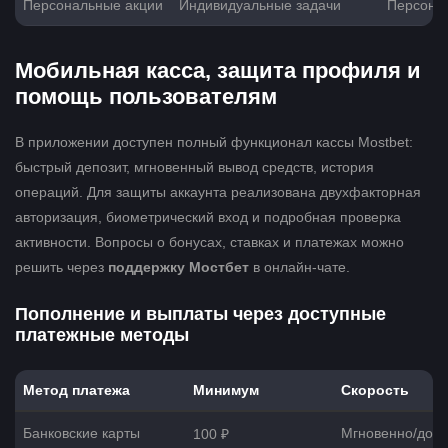
Персональные акции
Индивидуальные задачи
Персона
Мобильная касса, защита профиля и
помощь пользователям
В приложении доступен полный функционал кассы Mostbet:
быстрый депозит, мгновенный вывод средств, история
операций. Для защиты аккаунта реализована двухфакторная
авторизация, биометрический вход и подробная проверка
активности. Вопросы о бонусах, ставках и платежах можно
решить через
поддержку Мостбет
в онлайн-чате.
Пополнение и выплаты через доступные
платежные методы
Метод платежа
Минимум
Скорость
Банковские карты
Мгновенно/до 1
100 ₽