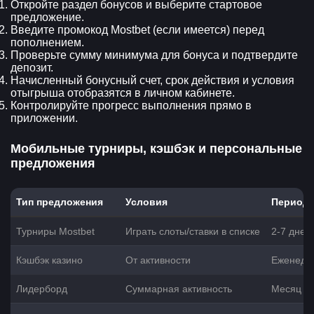
Откройте раздел бонусов и выберите стартовое
предложение.
Введите промокод Mostbet (если имеется) перед
пополнением.
Проверьте сумму минимума для бонуса и подтвердите
депозит.
Начисленный бонусный счет, срок действия и условия
отыгрыша отобразятся в личном кабинете.
Контролируйте прогресс выполнения прямо в
приложении.
Мобильные турниры, кэшбэк и персональные
предложения
Тип предложения
Условия
Период
Турниры Mostbet
Играть слоты/ставки в списке
2-7 дней
Кэшбэк казино
От активности
Еженеде
Лидерборд
Суммарная активность
Месяц