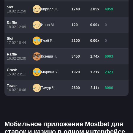
Slot
Кирилл Ж.
1740
2.85x
4959
18.02 21:50
Raffle
Инна М.
120
0.00x
0
18.02 12:09
Slot
Глеб Р.
2100
0.00x
0
17.02 18:44
Raffle
Ксения Т.
3450
1.74x
6003
16.02 20:30
Crash
Марина У.
1920
1.21x
2323
15.02 23:11
Tower
Тимур Ч.
2600
3.11x
8086
14.02 10:46
Мобильное приложение Mostbet для
ставок и казино в одном интерфейсе