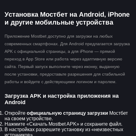
Установка Мостбет на Android, iPhone
и другие мобильные устройства
Приложение Mostbet доступно для загрузки на любых
современных смартфонах. Для Android предлагается загрузка
APK с официальной страницы, а для iPhone — прямой
переход в App Store или работа через адаптивную версию
сайта. Первый запуск выполните через иконку, выданную
после установки, предоставьте разрешения для стабильной
работы и войдите с действующими логином и паролем.
Загрузка APK и настройка приложения на
Android
Откройте
официальную страницу загрузки
Мостбет
на своем устройстве.
Нажмите «Скачать Mostbet APK» и сохраните файл.
В настройках разрешите установку из «неизвестных
источников».