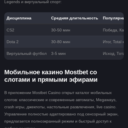
Legends и виртуальный спорт:
Дисциплина
Средняя длительность
Популярные
CS2
30-50 мин
Победа, Карт
Dota 2
30-80 мин
Итог, Total к
Виртуальный футбол
3-5 мин
Исход, Тотал
Мобильное казино Mostbet со
слотами и прямыми эфирами
В приложении Mostbet Casino открыт каталог мобильных
слотов: классические и современные автоматы, Megaways,
crash игры, джекпоты, настольные развлечения, live casino.
Управление полностью адаптировано под сенсорный экран,
предлагается полноэкранный режим и быстрый доступ к