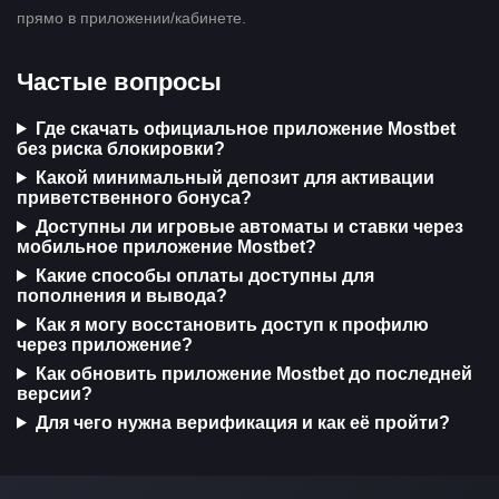
прямо в приложении/кабинете.
Частые вопросы
Где скачать официальное приложение Mostbet
без риска блокировки?
Какой минимальный депозит для активации
приветственного бонуса?
Доступны ли игровые автоматы и ставки через
мобильное приложение Mostbet?
Какие способы оплаты доступны для
пополнения и вывода?
Как я могу восстановить доступ к профилю
через приложение?
Как обновить приложение Mostbet до последней
версии?
Для чего нужна верификация и как её пройти?