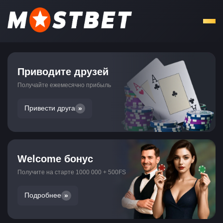
Приводите друзей
Получайте ежемесячно прибыль
Привести друга
Welcome бонус
Получите на старте 1000 000 + 500FS
Подробнее