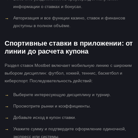
информации о ставках и бонусах.
Авторизация и все функции казино, ставок и финансов
доступны в полном объёме.
Спортивные ставки в приложении: от
линии до расчета купона
Раздел ставок Mostbet включает мобильную линию с широким
выбором дисциплин: футбол, хоккей, теннис, баскетбол и
киберспорт. Последовательность действий:
Выберите интересующую дисциплину и турнир.
Просмотрите рынки и коэффициенты.
Добавьте исход в купон ставки.
Укажите сумму и подтвердите оформление одиночной,
экспресс или системы.