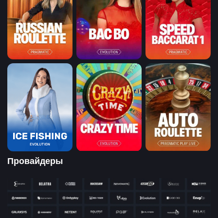
Провайдеры