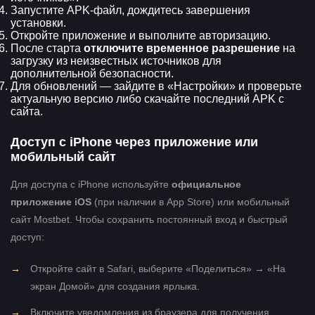
Запустите APK-файл, дождитесь завершения
установки.
Откройте приложение и выполните авторизацию.
После старта
отключите временное разрешение
на
загрузку из неизвестных источников для
дополнительной безопасности.
Для обновлений — зайдите в «Настройки» и проверьте
актуальную версию либо скачайте последний APK c
сайта.
Доступ с iPhone через приложение или
мобильный сайт
Для доступа с iPhone используйте
официальное
приложение iOS
(при наличии в App Store) или мобильный
сайт Mostbet. Чтобы сохранить постоянный вход и быстрый
доступ:
Откройте сайт в Safari, выберите «Поделиться» → «На
экран Домой» для создания ярлыка.
Включите уведомления из браузера для получения