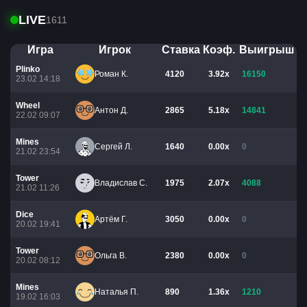
LIVE
1611
Игра
Игрок
Ставка
Коэф.
Выигрыш
Plinko
Роман К.
4120
3.92x
16150
23.02 14:18
Wheel
Антон Д.
2865
5.18x
14841
22.02 09:07
Mines
Сергей Л.
1640
0.00x
0
21.02 23:54
Tower
Владислав С.
1975
2.07x
4088
21.02 11:26
Dice
Артём Г.
3050
0.00x
0
20.02 19:41
Tower
Ольга В.
2380
0.00x
0
20.02 08:12
Mines
Наталья П.
890
1.36x
1210
19.02 16:03