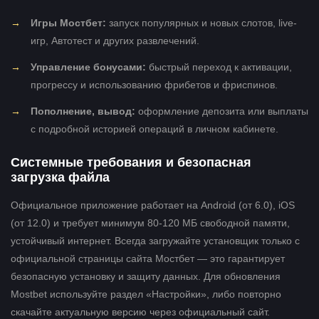
Игры Мостбет:
запуск популярных и новых слотов, live-
игр, Автотест и других развлечений.
Управление бонусами:
быстрый переход к активации,
прогрессу и использованию фрибетов и фриспинов.
Пополнение, вывод:
оформление депозита или выплаты
с подробной историей операций в личном кабинете.
Системные требования и безопасная
загрузка файла
Официальное приложение работает на Android (от 6.0), iOS
(от 12.0) и требует минимум 80-120 МБ свободной памяти,
устойчивый интернет. Всегда загружайте установщик только с
официальной страницы сайта Мостбет — это гарантирует
безопасную установку и защиту данных. Для обновления
Mostbet используйте раздел «Настройки», либо повторно
скачайте актуальную версию через официальный сайт.