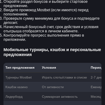
Откройте раздел бонусов и выберите стартовое
предложение.
Введите промокод Mostbet (если имеется) перед
пополнением.
Проверьте сумму минимума для бонуса и подтвердите
депозит.
Начисленный бонусный счет, срок действия и условия
отыгрыша отобразятся в личном кабинете.
Контролируйте прогресс выполнения прямо в
приложении.
Мобильные турниры, кэшбэк и персональные
предложения
Тип предложения
Условия
Период
Турниры Mostbet
Играть слоты/ставки в списке
2-7 дней
Кэшбэк казино
От активности
Еженеде
Лидерборд
Суммарная активность
Месяц