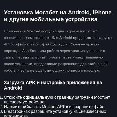
Установка Мостбет на Android, iPhone
и другие мобильные устройства
Приложение Mostbet доступно для загрузки на любых
современных смартфонах. Для Android предлагается загрузка
APK с официальной страницы, а для iPhone — прямой
переход в App Store или работа через адаптивную версию
сайта. Первый запуск выполните через иконку, выданную
после установки, предоставьте разрешения для стабильной
работы и войдите с действующими логином и паролем.
Загрузка APK и настройка приложения на
Android
Откройте
официальную страницу загрузки
Мостбет
на своем устройстве.
Нажмите «Скачать Mostbet APK» и сохраните файл.
В настройках разрешите установку из «неизвестных
источников».