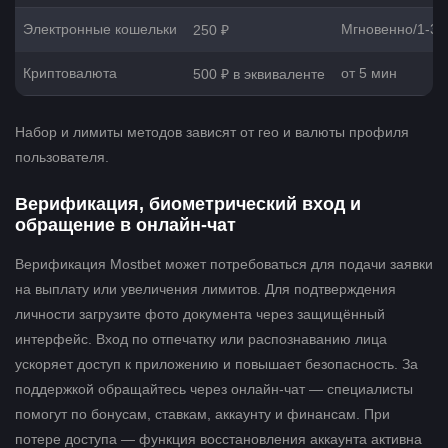
Электронные кошельки
Мгновенно/1-30
250 ₽
Криптовалюта
от 5 мин
500 ₽ в эквиваленте
Набор и лимиты методов зависят от гео и валюты профиля
пользователя.
Верификация, биометрический вход и
обращение в онлайн-чат
Верификация Mostbet может потребоваться для подачи заявки
на выплату или увеличения лимитов. Для подтверждения
личности загрузите фото документа через защищённый
интерфейс. Вход по отпечатку или распознаванию лица
ускоряет доступ к приложению и повышает безопасность. За
поддержкой обращайтесь через онлайн-чат — специалисты
помогут по бонусам, ставкам, аккаунту и финансам. При
потере доступа — функция восстановления аккаунта активна