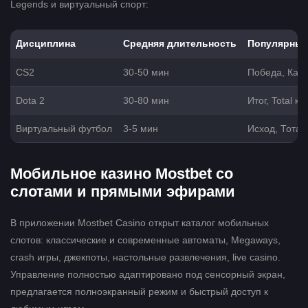
Legends и виртуальный спорт:
Дисциплина
Средняя длительность
Популярные
CS2
30-50 мин
Победа, Карт
Dota 2
30-80 мин
Итог, Total к
Виртуальный футбол
3-5 мин
Исход, Тотал
Мобильное казино Mostbet со
слотами и прямыми эфирами
В приложении Mostbet Casino открыт каталог мобильных
слотов: классические и современные автоматы, Megaways,
crash игры, джекпоты, настольные развлечения, live casino.
Управление полностью адаптировано под сенсорный экран,
предлагается полноэкранный режим и быстрый доступ к