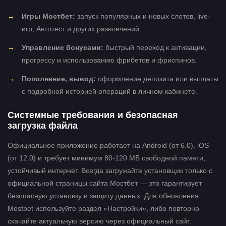
Игры Мостбет:
запуск популярных и новых слотов, live-
игр, Автотест и других развлечений.
Управление бонусами:
быстрый переход к активации,
прогрессу и использованию фрибетов и фриспинов.
Пополнение, вывод:
оформление депозита или выплаты
с подробной историей операций в личном кабинете.
Системные требования и безопасная
загрузка файла
Официальное приложение работает на Android (от 6.0), iOS
(от 12.0) и требует минимум 80-120 МБ свободной памяти,
устойчивый интернет. Всегда загружайте установщик только с
официальной страницы сайта Мостбет — это гарантирует
безопасную установку и защиту данных. Для обновления
Mostbet используйте раздел «Настройки», либо повторно
скачайте актуальную версию через официальный сайт.