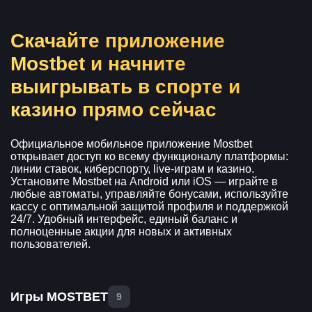
Скачайте приложение
Mostbet и начните
выигрывать в спорте и
казино прямо сейчас
Официальное мобильное приложение Mostbet
открывает доступ ко всему функционалу платформы:
линии ставок, киберспорту, live-играм и казино.
Установите Mostbet на Android или iOS — играйте в
любые автоматы, управляйте бонусами, используйте
кассу с оптимальной защитой профиля и поддержкой
24/7. Удобный интерфейс, единый баланс и
полноценные акции для новых и активных
пользователей.
Игры MOSTBET
9