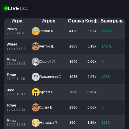
LIVE
1611
Игра
Игрок
Ставка
Коэф.
Выигрыш
Plinko
Роман К.
4120
3.92x
16150
23.02 14:18
Wheel
Антон Д.
2865
5.18x
14841
22.02 09:07
Mines
Сергей Л.
1640
0.00x
0
21.02 23:54
Tower
Владислав С.
1975
2.07x
4088
21.02 11:26
Dice
Артём Г.
3050
0.00x
0
20.02 19:41
Tower
Ольга В.
2380
0.00x
0
20.02 08:12
Mines
Наталья П.
890
1.36x
1210
19.02 16:03