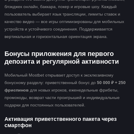
блэкджек онлайн, баккара, покер и игровые шоу. Каждый
пользователь выбирает язык трансляции, лимиты ставок и
качество видео — все игры оптимизированы для мобильных
устройств и устойчивого соединения. Поддерживается
вертикальная и горизонтальная ориентация экрана.
Бонусы приложения для первого
депозита и регулярной активности
Мобильный Mostbet открывает доступ к эксклюзивному
бонусному разделу: приветственный бонус до
50 000 ₽ + 250
фриспинов
для новых игроков, еженедельные фрибеты,
промокоды, возврат части проигрышей и индивидуальные
подарки для постоянных пользователей.
Активация приветственного пакета через
смартфон