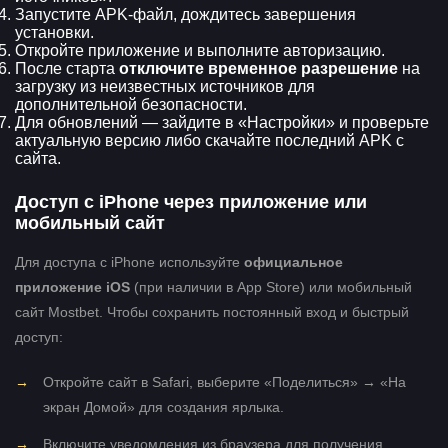
Запустите APK-файл, дождитесь завершения
установки.
Откройте приложение и выполните авторизацию.
После старта
отключите временное разрешение
на
загрузку из неизвестных источников для
дополнительной безопасности.
Для обновлений — зайдите в «Настройки» и проверьте
актуальную версию либо скачайте последний APK c
сайта.
Доступ с iPhone через приложение или
мобильный сайт
Для доступа с iPhone используйте
официальное
приложение iOS
(при наличии в App Store) или мобильный
сайт Mostbet. Чтобы сохранить постоянный вход и быстрый
доступ:
Откройте сайт в Safari, выберите «Поделиться» → «На
экран Домой» для создания ярлыка.
Включите уведомления из браузера для получения