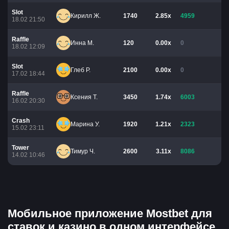
Slot
Кирилл Ж.
1740
2.85x
4959
18.02 21:50
Raffle
Инна М.
120
0.00x
0
18.02 12:09
Slot
Глеб Р.
2100
0.00x
0
17.02 18:44
Raffle
Ксения Т.
3450
1.74x
6003
16.02 20:30
Crash
Марина У.
1920
1.21x
2323
15.02 23:11
Tower
Тимур Ч.
2600
3.11x
8086
14.02 10:46
Мобильное приложение Mostbet для
ставок и казино в одном интерфейсе