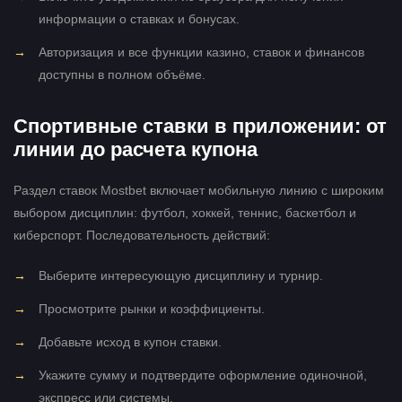
информации о ставках и бонусах.
Авторизация и все функции казино, ставок и финансов
доступны в полном объёме.
Спортивные ставки в приложении: от
линии до расчета купона
Раздел ставок Mostbet включает мобильную линию с широким
выбором дисциплин: футбол, хоккей, теннис, баскетбол и
киберспорт. Последовательность действий:
Выберите интересующую дисциплину и турнир.
Просмотрите рынки и коэффициенты.
Добавьте исход в купон ставки.
Укажите сумму и подтвердите оформление одиночной,
экспресс или системы.