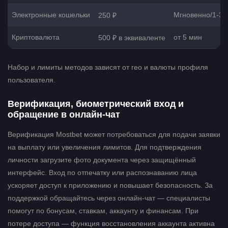
Электронные кошельки
Мгновенно/1-30
250 ₽
Криптовалюта
от 5 мин
500 ₽ в эквиваленте
Набор и лимиты методов зависят от гео и валюты профиля
пользователя.
Верификация, биометрический вход и
обращение в онлайн-чат
Верификация Mostbet может потребоваться для подачи заявки
на выплату или увеличения лимитов. Для подтверждения
личности загрузите фото документа через защищённый
интерфейс. Вход по отпечатку или распознаванию лица
ускоряет доступ к приложению и повышает безопасность. За
поддержкой обращайтесь через онлайн-чат — специалисты
помогут по бонусам, ставкам, аккаунту и финансам. При
потере доступа — функция восстановления аккаунта активна