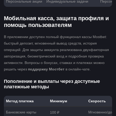
Персональные акции
Индивидуальные задачи
Персона
Мобильная касса, защита профиля и
помощь пользователям
В приложении доступен полный функционал кассы Mostbet:
быстрый депозит, мгновенный вывод средств, история
операций. Для защиты аккаунта реализована двухфакторная
авторизация, биометрический вход и подробная проверка
активности. Вопросы о бонусах, ставках и платежах можно
решить через
поддержку Мостбет
в онлайн-чате.
Пополнение и выплаты через доступные
платежные методы
Метод платежа
Минимум
Скорость
Банковские карты
Мгновенно/до 1
100 ₽