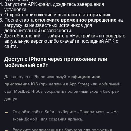
Запустите APK-файл, дождитесь завершения
установки.
Откройте приложение и выполните авторизацию.
После старта
отключите временное разрешение
на
загрузку из неизвестных источников для
дополнительной безопасности.
Для обновлений — зайдите в «Настройки» и проверьте
актуальную версию либо скачайте последний APK c
сайта.
Доступ с iPhone через приложение или
мобильный сайт
Для доступа с iPhone используйте
официальное
приложение iOS
(при наличии в App Store) или мобильный
сайт Mostbet. Чтобы сохранить постоянный вход и быстрый
доступ:
Откройте сайт в Safari, выберите «Поделиться» → «На
экран Домой» для создания ярлыка.
Включите уведомления из браузера для получения