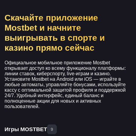
Скачайте приложение
Mostbet и начните
выигрывать в спорте и
казино прямо сейчас
Официальное мобильное приложение Mostbet
открывает доступ ко всему функционалу платформы:
линии ставок, киберспорту, live-играм и казино.
Установите Mostbet на Android или iOS — играйте в
любые автоматы, управляйте бонусами, используйте
кассу с оптимальной защитой профиля и поддержкой
24/7. Удобный интерфейс, единый баланс и
полноценные акции для новых и активных
пользователей.
Игры MOSTBET
9