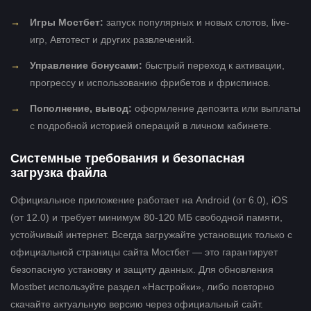
Игры Мостбет:
запуск популярных и новых слотов, live-
игр, Автотест и других развлечений.
Управление бонусами:
быстрый переход к активации,
прогрессу и использованию фрибетов и фриспинов.
Пополнение, вывод:
оформление депозита или выплаты
с подробной историей операций в личном кабинете.
Системные требования и безопасная
загрузка файла
Официальное приложение работает на Android (от 6.0), iOS
(от 12.0) и требует минимум 80-120 МБ свободной памяти,
устойчивый интернет. Всегда загружайте установщик только с
официальной страницы сайта Мостбет — это гарантирует
безопасную установку и защиту данных. Для обновления
Mostbet используйте раздел «Настройки», либо повторно
скачайте актуальную версию через официальный сайт.