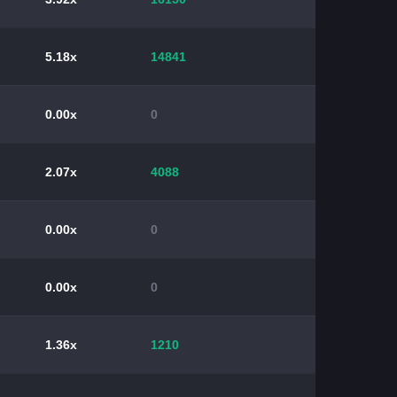
5.18x
14841
0.00x
0
2.07x
4088
0.00x
0
0.00x
0
1.36x
1210