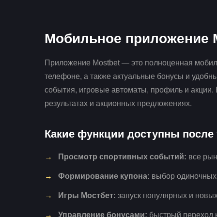
Мобильное приложение M
Приложение Mostbet — это полноценная мобил
телефоне, а также актуальные бонусы и удобн
события, игровые автоматы, профиль и акции.
результатах и акционных предложениях.
Какие функции доступны после 
Просмотр спортивных событий:
все рын
Формирование купона:
выбор одиночных, 
Игры Мостбет:
запуск популярных и новых с
Управление бонусами:
быстрый переход к