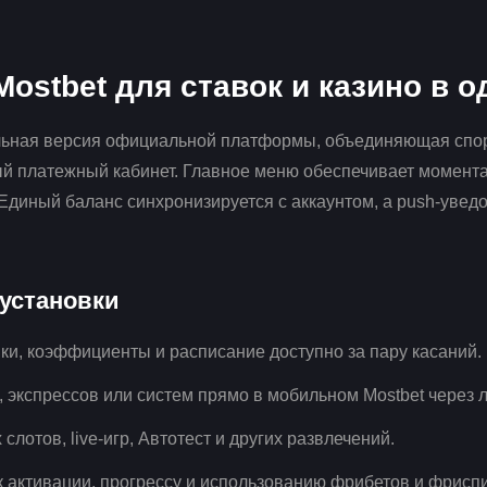
ostbet для ставок и казино в 
ьная версия официальной платформы, объединяющая спорт
ый платежный кабинет. Главное меню обеспечивает моментал
 Единый баланс синхронизируется с аккаунтом, а push-уве
установки
ки, коэффициенты и расписание доступно за пару касаний.
экспрессов или систем прямо в мобильном Mostbet через л
лотов, live-игр, Автотест и других развлечений.
 активации, прогрессу и использованию фрибетов и фрисп