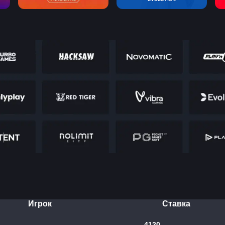
Игрок
Ставка
4120