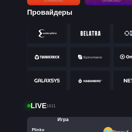
Провайдеры
LIVE
1611
Игра
Plinko
Роман К.