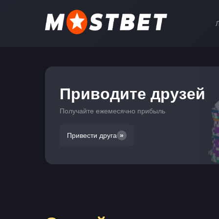
Приводите друзей
Получайте ежемесячно прибыль
Привести друга