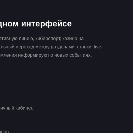
одном интерфейсе
ивную линию, киберспорт, казино на
ьный переход между разделами: ставки, live-
домления информируют о новых событиях,
ичный кабинет.
инов.