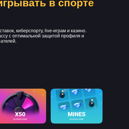
игрывать в спорте
вок, киберспорту, live-играм и казино.
кассу с оптимальной защитой профиля и
ателей.