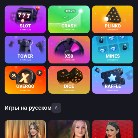
Игры на русском
6