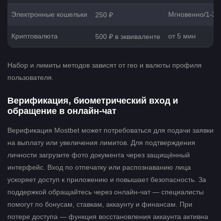
Электронные кошельки
Мгновенно/1-30
250 ₽
Криптовалюта
от 5 мин
500 ₽ в эквиваленте
Набор и лимиты методов зависят от гео и валюты профиля
пользователя.
Верификация, биометрический вход и
обращение в онлайн-чат
Верификация Mostbet может потребоваться для подачи заявки
на выплату или увеличения лимитов. Для подтверждения
личности загрузите фото документа через защищённый
интерфейс. Вход по отпечатку или распознаванию лица
ускоряет доступ к приложению и повышает безопасность. За
поддержкой обращайтесь через онлайн-чат — специалисты
помогут по бонусам, ставкам, аккаунту и финансам. При
потере доступа — функция восстановления аккаунта активна