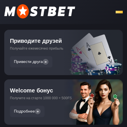
Приводите друзей
Получайте ежемесячно прибыль
Привести друга
Welcome бонус
Получите на старте 1000 000 + 500FS
Подробнее