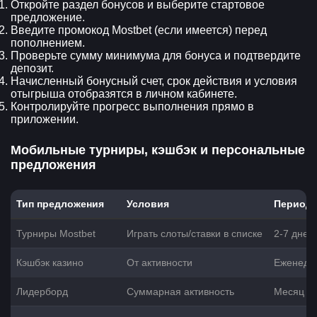
Откройте раздел бонусов и выберите стартовое
предложение.
Введите промокод Mostbet (если имеется) перед
пополнением.
Проверьте сумму минимума для бонуса и подтвердите
депозит.
Начисленный бонусный счет, срок действия и условия
отыгрыша отобразятся в личном кабинете.
Контролируйте прогресс выполнения прямо в
приложении.
Мобильные турниры, кэшбэк и персональные
предложения
Тип предложения
Условия
Период
Турниры Mostbet
Играть слоты/ставки в списке
2-7 дней
Кэшбэк казино
От активности
Еженеде
Лидерборд
Суммарная активность
Месяц