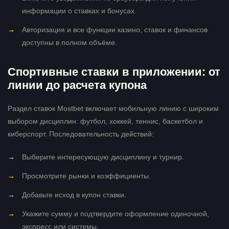
информации о ставках и бонусах.
Авторизация и все функции казино, ставок и финансов
доступны в полном объёме.
Спортивные ставки в приложении: от
линии до расчета купона
Раздел ставок Mostbet включает мобильную линию с широким
выбором дисциплин: футбол, хоккей, теннис, баскетбол и
киберспорт. Последовательность действий:
Выберите интересующую дисциплину и турнир.
Просмотрите рынки и коэффициенты.
Добавьте исход в купон ставки.
Укажите сумму и подтвердите оформление одиночной,
экспресс или системы.