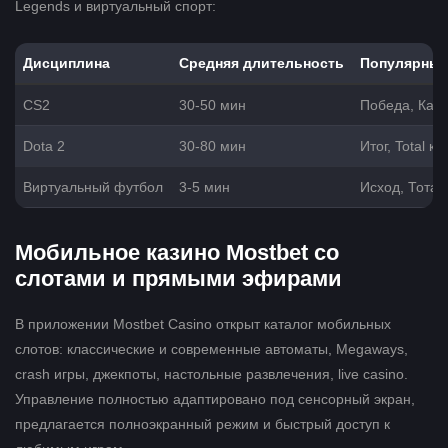
Legends и виртуальный спорт:
Дисциплина
Средняя длительность
Популярные
CS2
30-50 мин
Победа, Карт
Dota 2
30-80 мин
Итог, Total к
Виртуальный футбол
3-5 мин
Исход, Тотал
Мобильное казино Mostbet со
слотами и прямыми эфирами
В приложении Mostbet Casino открыт каталог мобильных
слотов: классические и современные автоматы, Megaways,
crash игры, джекпоты, настольные развлечения, live casino.
Управление полностью адаптировано под сенсорный экран,
предлагается полноэкранный режим и быстрый доступ к