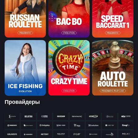
Провайдеры