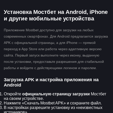
Установка Мостбет на Android, iPhone
и другие мобильные устройства
Приложение Mostbet доступно для загрузки на любых
современных смартфонах. Для Android предлагается загрузка
APK с официальной страницы, а для iPhone — прямой
переход в App Store или работа через адаптивную версию
сайта. Первый запуск выполните через иконку, выданную
после установки, предоставьте разрешения для стабильной
работы и войдите с действующими логином и паролем.
Загрузка APK и настройка приложения на
Android
Откройте
официальную страницу загрузки
Мостбет
на своем устройстве.
Нажмите «Скачать Mostbet APK» и сохраните файл.
В настройках разрешите установку из «неизвестных
источников».