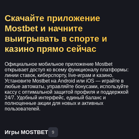
Скачайте приложение
Mostbet и начните
выигрывать в спорте и
казино прямо сейчас
Официальное мобильное приложение Mostbet
открывает доступ ко всему функционалу платформы:
линии ставок, киберспорту, live-играм и казино.
Установите Mostbet на Android или iOS — играйте в
любые автоматы, управляйте бонусами, используйте
кассу с оптимальной защитой профиля и поддержкой
24/7. Удобный интерфейс, единый баланс и
полноценные акции для новых и активных
пользователей.
Игры MOSTBET
9