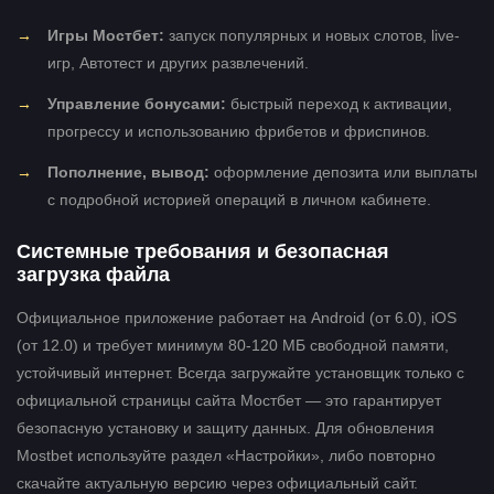
Игры Мостбет:
запуск популярных и новых слотов, live-
игр, Автотест и других развлечений.
Управление бонусами:
быстрый переход к активации,
прогрессу и использованию фрибетов и фриспинов.
Пополнение, вывод:
оформление депозита или выплаты
с подробной историей операций в личном кабинете.
Системные требования и безопасная
загрузка файла
Официальное приложение работает на Android (от 6.0), iOS
(от 12.0) и требует минимум 80-120 МБ свободной памяти,
устойчивый интернет. Всегда загружайте установщик только с
официальной страницы сайта Мостбет — это гарантирует
безопасную установку и защиту данных. Для обновления
Mostbet используйте раздел «Настройки», либо повторно
скачайте актуальную версию через официальный сайт.