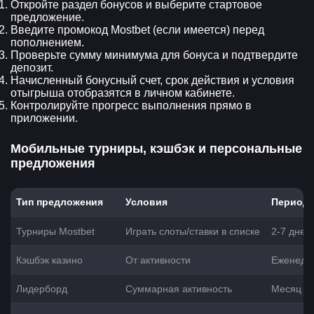
Откройте раздел бонусов и выберите стартовое
предложение.
Введите промокод Mostbet (если имеется) перед
пополнением.
Проверьте сумму минимума для бонуса и подтвердите
депозит.
Начисленный бонусный счет, срок действия и условия
отыгрыша отобразятся в личном кабинете.
Контролируйте прогресс выполнения прямо в
приложении.
Мобильные турниры, кэшбэк и персональные
предложения
Тип предложения
Условия
Период
Турниры Mostbet
Играть слоты/ставки в списке
2-7 дней
Кэшбэк казино
От активности
Еженеде
Лидерборд
Суммарная активность
Месяц