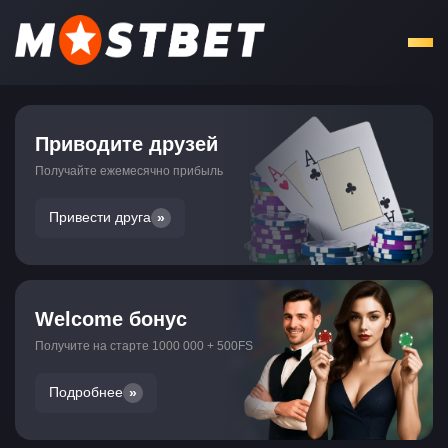
Приводите друзей
Получайте ежемесячно прибыль
Привести друга
Welcome бонус
Получите на старте 1000 000 + 500FS
Подробнее