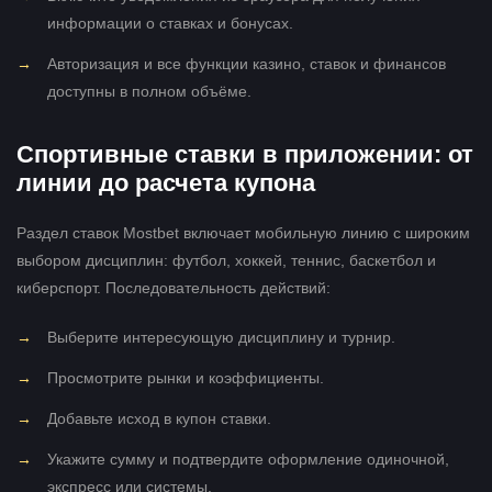
информации о ставках и бонусах.
Авторизация и все функции казино, ставок и финансов
доступны в полном объёме.
Спортивные ставки в приложении: от
линии до расчета купона
Раздел ставок Mostbet включает мобильную линию с широким
выбором дисциплин: футбол, хоккей, теннис, баскетбол и
киберспорт. Последовательность действий:
Выберите интересующую дисциплину и турнир.
Просмотрите рынки и коэффициенты.
Добавьте исход в купон ставки.
Укажите сумму и подтвердите оформление одиночной,
экспресс или системы.