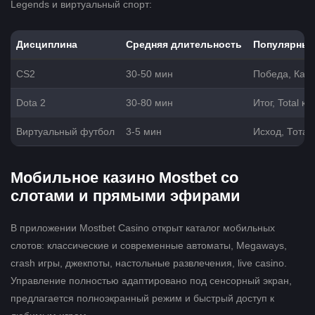
Legends и виртуальный спорт:
Дисциплина
Средняя длительность
Популярные
CS2
30-50 мин
Победа, Карт
Dota 2
30-80 мин
Итог, Total к
Виртуальный футбол
3-5 мин
Исход, Тотал
Мобильное казино Mostbet со
слотами и прямыми эфирами
В приложении Mostbet Casino открыт каталог мобильных
слотов: классические и современные автоматы, Megaways,
crash игры, джекпоты, настольные развлечения, live casino.
Управление полностью адаптировано под сенсорный экран,
предлагается полноэкранный режим и быстрый доступ к