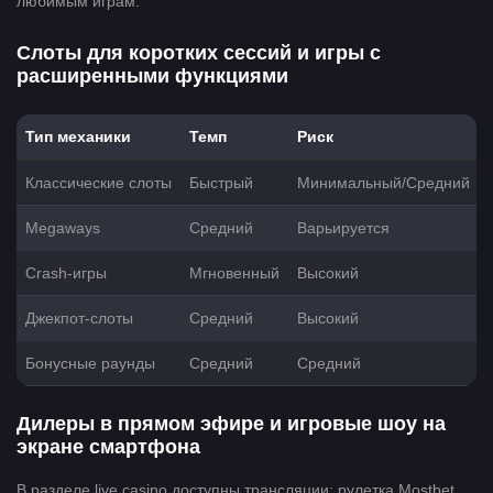
любимым играм.
Слоты для коротких сессий и игры с
расширенными функциями
Тип механики
Темп
Риск
Классические слоты
Быстрый
Минимальный/Средний
Megaways
Средний
Варьируется
Crash-игры
Мгновенный
Высокий
Джекпот-слоты
Средний
Высокий
Бонусные раунды
Средний
Средний
Дилеры в прямом эфире и игровые шоу на
экране смартфона
В разделе live casino доступны трансляции: рулетка Mostbet,