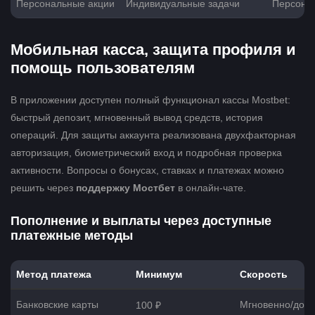
Персональные акции
Индивидуальные задачи
Персона
Мобильная касса, защита профиля и
помощь пользователям
В приложении доступен полный функционал кассы Mostbet:
быстрый депозит, мгновенный вывод средств, история
операций. Для защиты аккаунта реализована двухфакторная
авторизация, биометрический вход и подробная проверка
активности. Вопросы о бонусах, ставках и платежах можно
решить через
поддержку Мостбет
в онлайн-чате.
Пополнение и выплаты через доступные
платежные методы
Метод платежа
Минимум
Скорость
Банковские карты
Мгновенно/до 1
100 ₽