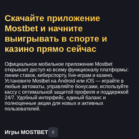
Скачайте приложение
Mostbet и начните
выигрывать в спорте и
казино прямо сейчас
Официальное мобильное приложение Mostbet
открывает доступ ко всему функционалу платформы:
линии ставок, киберспорту, live-играм и казино.
Установите Mostbet на Android или iOS — играйте в
любые автоматы, управляйте бонусами, используйте
кассу с оптимальной защитой профиля и поддержкой
24/7. Удобный интерфейс, единый баланс и
полноценные акции для новых и активных
пользователей.
Игры MOSTBET
9