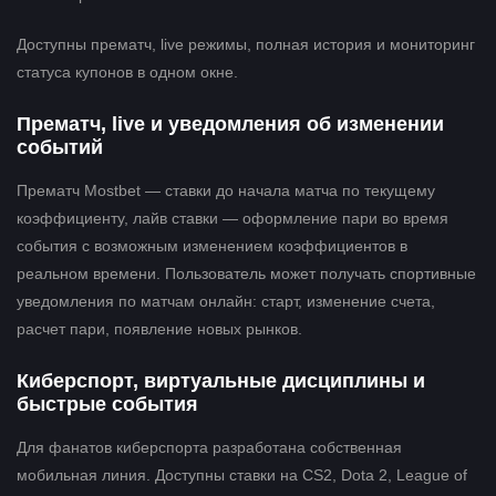
Доступны прематч, live режимы, полная история и мониторинг
статуса купонов в одном окне.
Прематч, live и уведомления об изменении
событий
Прематч Mostbet — ставки до начала матча по текущему
коэффициенту, лайв ставки — оформление пари во время
события с возможным изменением коэффициентов в
реальном времени. Пользователь может получать спортивные
уведомления по матчам онлайн: старт, изменение счета,
расчет пари, появление новых рынков.
Киберспорт, виртуальные дисциплины и
быстрые события
Для фанатов киберспорта разработана собственная
мобильная линия. Доступны ставки на CS2, Dota 2, League of