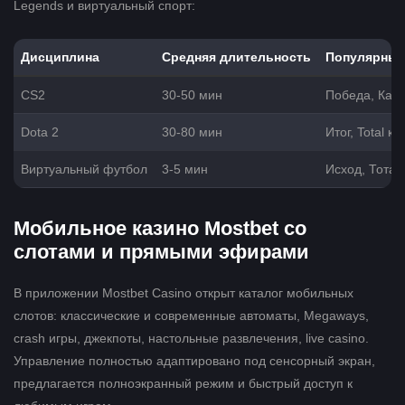
Legends и виртуальный спорт:
Дисциплина
Средняя длительность
Популярные
CS2
30-50 мин
Победа, Карт
Dota 2
30-80 мин
Итог, Total к
Виртуальный футбол
3-5 мин
Исход, Тотал
Мобильное казино Mostbet со
слотами и прямыми эфирами
В приложении Mostbet Casino открыт каталог мобильных
слотов: классические и современные автоматы, Megaways,
crash игры, джекпоты, настольные развлечения, live casino.
Управление полностью адаптировано под сенсорный экран,
предлагается полноэкранный режим и быстрый доступ к