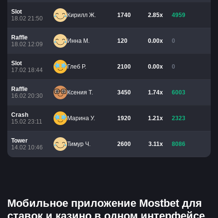
Slot
Кирилл Ж.
1740
2.85x
4959
18.02 21:50
Raffle
Инна М.
120
0.00x
0
18.02 12:09
Slot
Глеб Р.
2100
0.00x
0
17.02 18:44
Raffle
Ксения Т.
3450
1.74x
6003
16.02 20:30
Crash
Марина У.
1920
1.21x
2323
15.02 23:11
Tower
Тимур Ч.
2600
3.11x
8086
14.02 10:46
Мобильное приложение Mostbet для
ставок и казино в одном интерфейсе