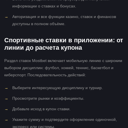
информации о ставках и бонусах.
Авторизация и все функции казино, ставок и финансов
доступны в полном объёме.
Спортивные ставки в приложении: от
линии до расчета купона
Раздел ставок Mostbet включает мобильную линию с широким
выбором дисциплин: футбол, хоккей, теннис, баскетбол и
киберспорт. Последовательность действий:
Выберите интересующую дисциплину и турнир.
Просмотрите рынки и коэффициенты.
Добавьте исход в купон ставки.
Укажите сумму и подтвердите оформление одиночной,
экспресс или системы.