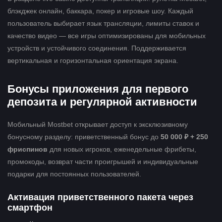
блэкджек онлайн, баккара, покер и игровые шоу. Каждый
пользователь выбирает язык трансляции, лимиты ставок и
качество видео — все игры оптимизированы для мобильных
устройств и устойчивого соединения. Поддерживается
вертикальная и горизонтальная ориентация экрана.
Бонусы приложения для первого
депозита и регулярной активности
Мобильный Mostbet открывает доступ к эксклюзивному
бонусному разделу: приветственный бонус до
50 000 ₽ + 250
фриспинов
для новых игроков, еженедельные фрибеты,
промокоды, возврат части проигрышей и индивидуальные
подарки для постоянных пользователей.
Активация приветственного пакета через
смартфон