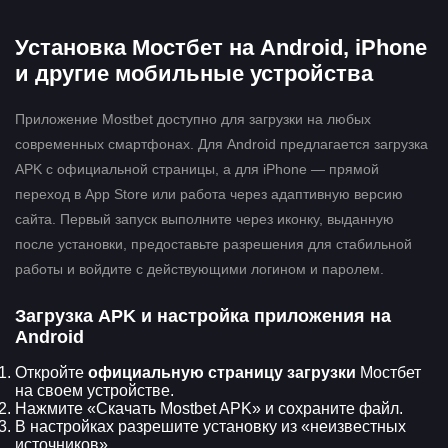
Установка Мостбет на Android, iPhone
и другие мобильные устройства
Приложение Mostbet доступно для загрузки на любых
современных смартфонах. Для Android предлагается загрузка
APK с официальной страницы, а для iPhone — прямой
переход в App Store или работа через адаптивную версию
сайта. Первый запуск выполните через иконку, выданную
после установки, предоставьте разрешения для стабильной
работы и войдите с действующими логином и паролем.
Загрузка APK и настройка приложения на
Android
Откройте
официальную страницу загрузки
Мостбет
на своем устройстве.
Нажмите «Скачать Mostbet APK» и сохраните файл.
В настройках разрешите установку из «неизвестных
источников».