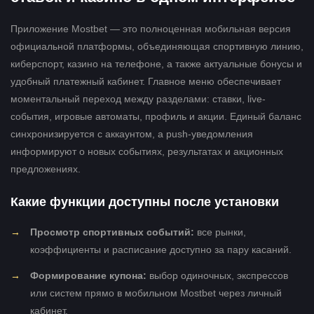
Приложение Mostbet — это полноценная мобильная версия
официальной платформы, объединяющая спортивную линию,
киберспорт, казино на телефоне, а также актуальные бонусы и
удобный платежный кабинет. Главное меню обеспечивает
моментальный переход между разделами: ставки, live-
события, игровые автоматы, профиль и акции. Единый баланс
синхронизируется с аккаунтом, а push-уведомления
информируют о новых событиях, результатах и акционных
предложениях.
Какие функции доступны после установки
Просмотр спортивных событий:
все рынки,
коэффициенты и расписание доступно за пару касаний.
Формирование купона:
выбор одиночных, экспрессов
или систем прямо в мобильном Mostbet через личный
кабинет.