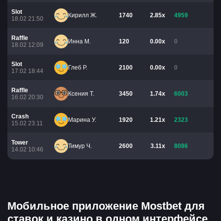
Slot
Кирилл Ж.
1740
2.85x
4959
18.02 21:50
Raffle
Инна М.
120
0.00x
0
18.02 12:09
Slot
Глеб Р.
2100
0.00x
0
17.02 18:44
Raffle
Ксения Т.
3450
1.74x
6003
16.02 20:30
Crash
Марина У.
1920
1.21x
2323
15.02 23:11
Tower
Тимур Ч.
2600
3.11x
8086
14.02 10:46
Мобильное приложение Mostbet для
ставок и казино в одном интерфейсе