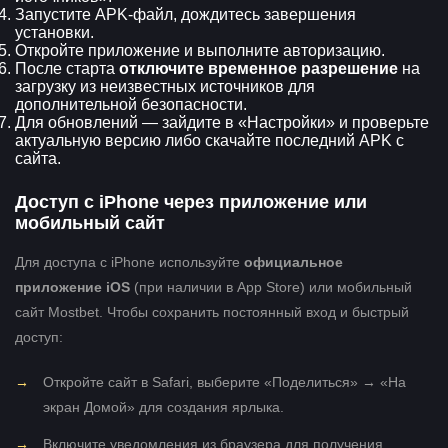
Запустите APK-файл, дождитесь завершения
установки.
Откройте приложение и выполните авторизацию.
После старта
отключите временное разрешение
на
загрузку из неизвестных источников для
дополнительной безопасности.
Для обновлений — зайдите в «Настройки» и проверьте
актуальную версию либо скачайте последний APK c
сайта.
Доступ с iPhone через приложение или
мобильный сайт
Для доступа с iPhone используйте
официальное
приложение iOS
(при наличии в App Store) или мобильный
сайт Mostbet. Чтобы сохранить постоянный вход и быстрый
доступ:
Откройте сайт в Safari, выберите «Поделиться» → «На
экран Домой» для создания ярлыка.
Включите уведомления из браузера для получения