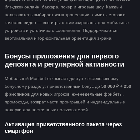
блэкджек онлайн, баккара, покер и игровые шоу. Каждый
пользователь выбирает язык трансляции, лимиты ставок и
качество видео — все игры оптимизированы для мобильных
устройств и устойчивого соединения. Поддерживается
вертикальная и горизонтальная ориентация экрана.
Бонусы приложения для первого
депозита и регулярной активности
Мобильный Mostbet открывает доступ к эксклюзивному
бонусному разделу: приветственный бонус до
50 000 ₽ + 250
фриспинов
для новых игроков, еженедельные фрибеты,
промокоды, возврат части проигрышей и индивидуальные
подарки для постоянных пользователей.
Активация приветственного пакета через
смартфон