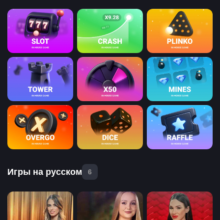
Игры на русском
6