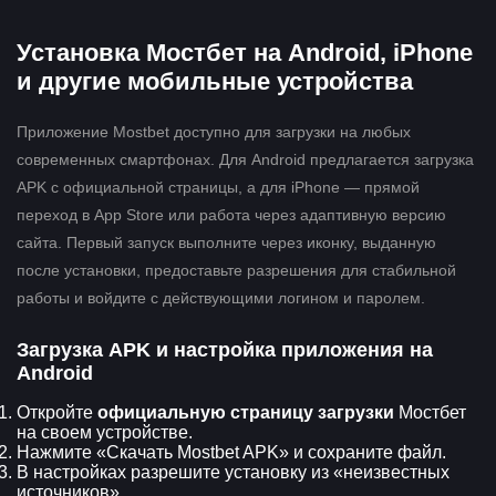
Установка Мостбет на Android, iPhone
и другие мобильные устройства
Приложение Mostbet доступно для загрузки на любых
современных смартфонах. Для Android предлагается загрузка
APK с официальной страницы, а для iPhone — прямой
переход в App Store или работа через адаптивную версию
сайта. Первый запуск выполните через иконку, выданную
после установки, предоставьте разрешения для стабильной
работы и войдите с действующими логином и паролем.
Загрузка APK и настройка приложения на
Android
Откройте
официальную страницу загрузки
Мостбет
на своем устройстве.
Нажмите «Скачать Mostbet APK» и сохраните файл.
В настройках разрешите установку из «неизвестных
источников».