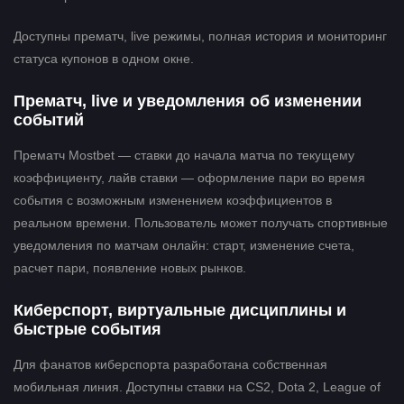
Доступны прематч, live режимы, полная история и мониторинг
статуса купонов в одном окне.
Прематч, live и уведомления об изменении
событий
Прематч Mostbet — ставки до начала матча по текущему
коэффициенту, лайв ставки — оформление пари во время
события с возможным изменением коэффициентов в
реальном времени. Пользователь может получать спортивные
уведомления по матчам онлайн: старт, изменение счета,
расчет пари, появление новых рынков.
Киберспорт, виртуальные дисциплины и
быстрые события
Для фанатов киберспорта разработана собственная
мобильная линия. Доступны ставки на CS2, Dota 2, League of