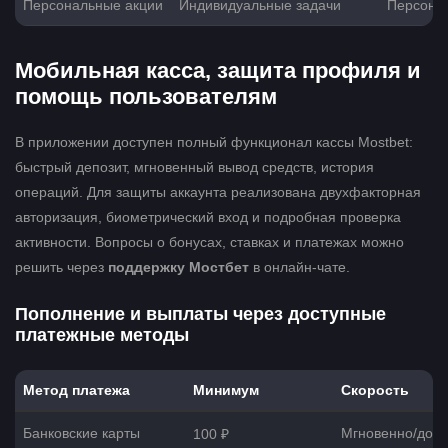
Персональные акции
Индивидуальные задачи
Персона
Мобильная касса, защита профиля и
помощь пользователям
В приложении доступен полный функционал кассы Mostbet:
быстрый депозит, мгновенный вывод средств, история
операций. Для защиты аккаунта реализована двухфакторная
авторизация, биометрический вход и подробная проверка
активности. Вопросы о бонусах, ставках и платежах можно
решить через
поддержку Мостбет
в онлайн-чате.
Пополнение и выплаты через доступные
платежные методы
Метод платежа
Минимум
Скорость
Банковские карты
Мгновенно/до 1
100 ₽