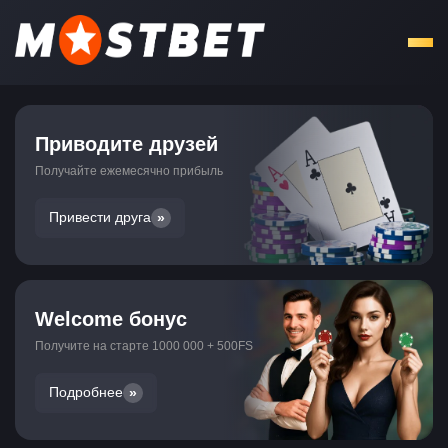
Приводите друзей
Получайте ежемесячно прибыль
Привести друга
Welcome бонус
Получите на старте 1000 000 + 500FS
Подробнее