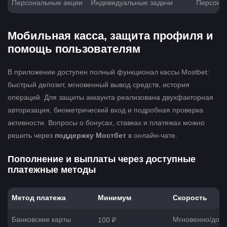
Персональные акции
Индивидуальные задачи
Персона
Мобильная касса, защита профиля и
помощь пользователям
В приложении доступен полный функционал кассы Mostbet:
быстрый депозит, мгновенный вывод средств, история
операций. Для защиты аккаунта реализована двухфакторная
авторизация, биометрический вход и подробная проверка
активности. Вопросы о бонусах, ставках и платежах можно
решить через
поддержку Мостбет
в онлайн-чате.
Пополнение и выплаты через доступные
платежные методы
Метод платежа
Минимум
Скорость
Банковские карты
Мгновенно/до 1
100 ₽