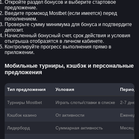
Откройте раздел бонусов и выберите стартовое
предложение.
Введите промокод Mostbet (если имеется) перед
пополнением.
Проверьте сумму минимума для бонуса и подтвердите
депозит.
Начисленный бонусный счет, срок действия и условия
отыгрыша отобразятся в личном кабинете.
Контролируйте прогресс выполнения прямо в
приложении.
Мобильные турниры, кэшбэк и персональные
предложения
Тип предложения
Условия
Период
Турниры Mostbet
Играть слоты/ставки в списке
2-7 дней
Кэшбэк казино
От активности
Еженеде
Лидерборд
Суммарная активность
Месяц