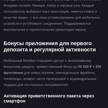
блэкджек онлайн, баккара, покер и игровые шоу. Каждый
пользователь выбирает язык трансляции, лимиты ставок и
качество видео — все игры оптимизированы для мобильных
устройств и устойчивого соединения. Поддерживается
вертикальная и горизонтальная ориентация экрана.
Бонусы приложения для первого
депозита и регулярной активности
Мобильный Mostbet открывает доступ к эксклюзивному
бонусному разделу: приветственный бонус до
50 000 ₽ + 250
фриспинов
для новых игроков, еженедельные фрибеты,
промокоды, возврат части проигрышей и индивидуальные
подарки для постоянных пользователей.
Активация приветственного пакета через
смартфон