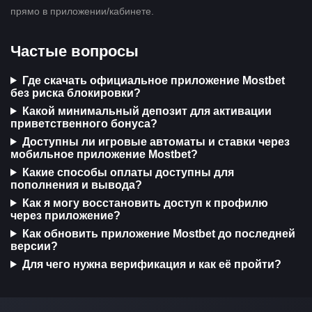
прямо в приложении/кабинете.
Частые вопросы
Где скачать официальное приложение Mostbet
без риска блокировки?
Какой минимальный депозит для активации
приветственного бонуса?
Доступны ли игровые автоматы и ставки через
мобильное приложение Mostbet?
Какие способы оплаты доступны для
пополнения и вывода?
Как я могу восстановить доступ к профилю
через приложение?
Как обновить приложение Mostbet до последней
версии?
Для чего нужна верификация и как её пройти?