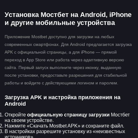
Установка Мостбет на Android, iPhone
и другие мобильные устройства
Приложение Mostbet доступно для загрузки на любых
современных смартфонах. Для Android предлагается загрузка
APK с официальной страницы, а для iPhone — прямой
переход в App Store или работа через адаптивную версию
сайта. Первый запуск выполните через иконку, выданную
после установки, предоставьте разрешения для стабильной
работы и войдите с действующими логином и паролем.
Загрузка APK и настройка приложения на
Android
Откройте
официальную страницу загрузки
Мостбет
на своем устройстве.
Нажмите «Скачать Mostbet APK» и сохраните файл.
В настройках разрешите установку из «неизвестных
источников».