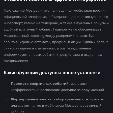
Приложение Mostbet — это полноценная мобильная версия
официальной платформы, объединяющая спортивную линию,
киберспорт, казино на телефоне, а также актуальные бонусы и
удобный платежный кабинет. Главное меню обеспечивает
моментальный переход между разделами: ставки, live-
события, игровые автоматы, профиль и акции. Единый баланс
синхронизируется с аккаунтом, а push-уведомления
информируют о новых событиях, результатах и акционных
предложениях.
Какие функции доступны после установки
Просмотр спортивных событий:
все рынки,
коэффициенты и расписание доступно за пару касаний.
Формирование купона:
выбор одиночных, экспрессов
или систем прямо в мобильном Mostbet через личный
кабинет.