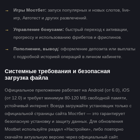
Игры Мостбет:
запуск популярных и новых слотов, live-
игр, Автотест и других развлечений.
Управление бонусами:
быстрый переход к активации,
прогрессу и использованию фрибетов и фриспинов.
Пополнение, вывод:
оформление депозита или выплаты
с подробной историей операций в личном кабинете.
Системные требования и безопасная
загрузка файла
Официальное приложение работает на Android (от 6.0), iOS
(от 12.0) и требует минимум 80-120 МБ свободной памяти,
устойчивый интернет. Всегда загружайте установщик только с
официальной страницы сайта Мостбет — это гарантирует
безопасную установку и защиту данных. Для обновления
Mostbet используйте раздел «Настройки», либо повторно
скачайте актуальную версию через официальный сайт.