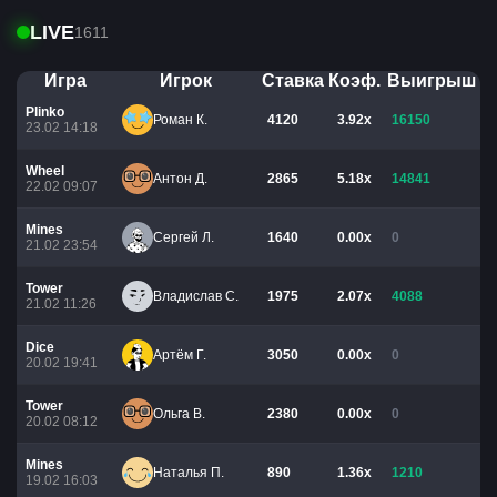
LIVE
1611
Игра
Игрок
Ставка
Коэф.
Выигрыш
Plinko
Роман К.
4120
3.92x
16150
23.02 14:18
Wheel
Антон Д.
2865
5.18x
14841
22.02 09:07
Mines
Сергей Л.
1640
0.00x
0
21.02 23:54
Tower
Владислав С.
1975
2.07x
4088
21.02 11:26
Dice
Артём Г.
3050
0.00x
0
20.02 19:41
Tower
Ольга В.
2380
0.00x
0
20.02 08:12
Mines
Наталья П.
890
1.36x
1210
19.02 16:03