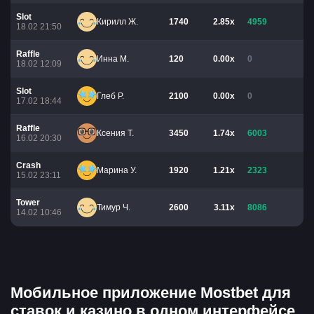
Slot
Кирилл Ж.
1740
2.85x
4959
18.02 21:50
Raffle
Инна М.
120
0.00x
0
18.02 12:09
Slot
Глеб Р.
2100
0.00x
0
17.02 18:44
Raffle
Ксения Т.
3450
1.74x
6003
16.02 20:30
Crash
Марина У.
1920
1.21x
2323
15.02 23:11
Tower
Тимур Ч.
2600
3.11x
8086
14.02 10:46
Мобильное приложение Mostbet для
ставок и казино в одном интерфейсе