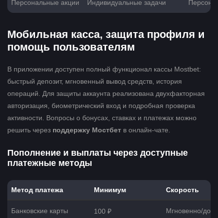
Персональные акции
Индивидуальные задачи
Персона
Мобильная касса, защита профиля и
помощь пользователям
В приложении доступен полный функционал кассы Mostbet:
быстрый депозит, мгновенный вывод средств, история
операций. Для защиты аккаунта реализована двухфакторная
авторизация, биометрический вход и подробная проверка
активности. Вопросы о бонусах, ставках и платежах можно
решить через
поддержку Мостбет
в онлайн-чате.
Пополнение и выплаты через доступные
платежные методы
Метод платежа
Минимум
Скорость
Банковские карты
Мгновенно/до 1
100 ₽