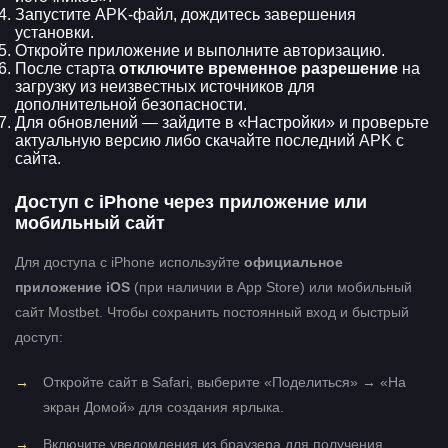
Запустите APK-файл, дождитесь завершения
установки.
Откройте приложение и выполните авторизацию.
После старта
отключите временное разрешение
на
загрузку из неизвестных источников для
дополнительной безопасности.
Для обновлений — зайдите в «Настройки» и проверьте
актуальную версию либо скачайте последний APK c
сайта.
Доступ с iPhone через приложение или
мобильный сайт
Для доступа с iPhone используйте
официальное
приложение iOS
(при наличии в App Store) или мобильный
сайт Mostbet. Чтобы сохранить постоянный вход и быстрый
доступ:
Откройте сайт в Safari, выберите «Поделиться» → «На
экран Домой» для создания ярлыка.
Включите уведомления из браузера для получения