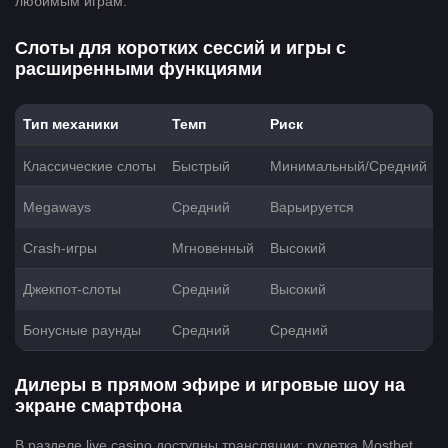
любимым играм.
Слоты для коротких сессий и игры с
расширенными функциями
Тип механики
Темп
Риск
Классические слоты
Быстрый
Минимальный/Средний
Megaways
Средний
Варьируется
Crash-игры
Мгновенный
Высокий
Джекпот-слоты
Средний
Высокий
Бонусные раунды
Средний
Средний
Дилеры в прямом эфире и игровые шоу на
экране смартфона
В разделе live casino доступны трансляции: рулетка Mostbet,