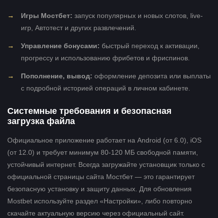
Игры Мостбет:
запуск популярных и новых слотов, live-
игр, Автотест и других развлечений.
Управление бонусами:
быстрый переход к активации,
прогрессу и использованию фрибетов и фриспинов.
Пополнение, вывод:
оформление депозита или выплаты
с подробной историей операций в личном кабинете.
Системные требования и безопасная
загрузка файла
Официальное приложение работает на Android (от 6.0), iOS
(от 12.0) и требует минимум 80-120 МБ свободной памяти,
устойчивый интернет. Всегда загружайте установщик только с
официальной страницы сайта Мостбет — это гарантирует
безопасную установку и защиту данных. Для обновления
Mostbet используйте раздел «Настройки», либо повторно
скачайте актуальную версию через официальный сайт.