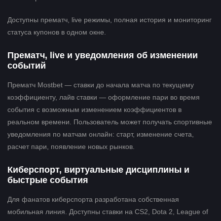
Доступны прематч, live режимы, полная история и мониторинг
статуса купонов в одном окне.
Прематч, live и уведомления об изменении
событий
Прематч Mostbet — ставки до начала матча по текущему
коэффициенту, лайв ставки — оформление пари во время
события с возможным изменением коэффициентов в
реальном времени. Пользователь может получать спортивные
уведомления по матчам онлайн: старт, изменение счета,
расчет пари, появление новых рынков.
Киберспорт, виртуальные дисциплины и
быстрые события
Для фанатов киберспорта разработана собственная
мобильная линия. Доступны ставки на CS2, Dota 2, League of