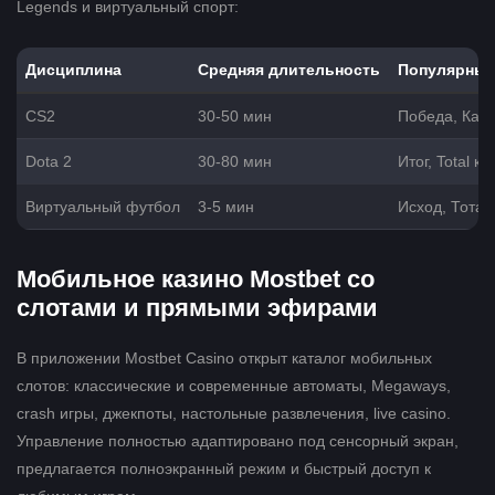
Legends и виртуальный спорт:
Дисциплина
Средняя длительность
Популярные
CS2
30-50 мин
Победа, Карт
Dota 2
30-80 мин
Итог, Total к
Виртуальный футбол
3-5 мин
Исход, Тотал
Мобильное казино Mostbet со
слотами и прямыми эфирами
В приложении Mostbet Casino открыт каталог мобильных
слотов: классические и современные автоматы, Megaways,
crash игры, джекпоты, настольные развлечения, live casino.
Управление полностью адаптировано под сенсорный экран,
предлагается полноэкранный режим и быстрый доступ к