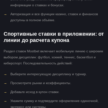
информации о ставках и бонусах.
Авторизация и все функции казино, ставок и финансов
доступны в полном объёме.
Спортивные ставки в приложении: от
линии до расчета купона
Раздел ставок Mostbet включает мобильную линию с широким
выбором дисциплин: футбол, хоккей, теннис, баскетбол и
киберспорт. Последовательность действий:
Выберите интересующую дисциплину и турнир.
Просмотрите рынки и коэффициенты.
Добавьте исход в купон ставки.
Укажите сумму и подтвердите оформление одиночной,
экспресс или системы.