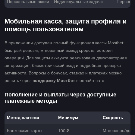
Персональные акции
Индивидуальные задачи
Персона
Мобильная касса, защита профиля и
помощь пользователям
В приложении доступен полный функционал кассы Mostbet:
быстрый депозит, мгновенный вывод средств, история
операций. Для защиты аккаунта реализована двухфакторная
авторизация, биометрический вход и подробная проверка
активности. Вопросы о бонусах, ставках и платежах можно
решить через
поддержку Мостбет
в онлайн-чате.
Пополнение и выплаты через доступные
платежные методы
Метод платежа
Минимум
Скорость
Банковские карты
Мгновенно/до 1
100 ₽