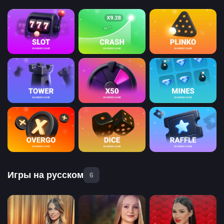
Игры на русском
6