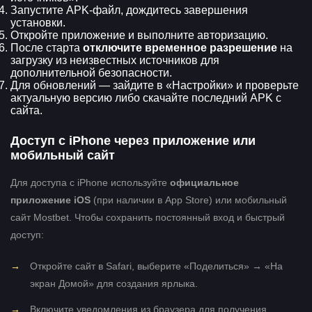
Запустите APK-файл, дождитесь завершения
установки.
Откройте приложение и выполните авторизацию.
После старта
отключите временное разрешение
на
загрузку из неизвестных источников для
дополнительной безопасности.
Для обновлений — зайдите в «Настройки» и проверьте
актуальную версию либо скачайте последний APK c
сайта.
Доступ с iPhone через приложение или
мобильный сайт
Для доступа с iPhone используйте
официальное
приложение iOS
(при наличии в App Store) или мобильный
сайт Mostbet. Чтобы сохранить постоянный вход и быстрый
доступ:
Откройте сайт в Safari, выберите «Поделиться» → «На
экран Домой» для создания ярлыка.
Включите уведомления из браузера для получения