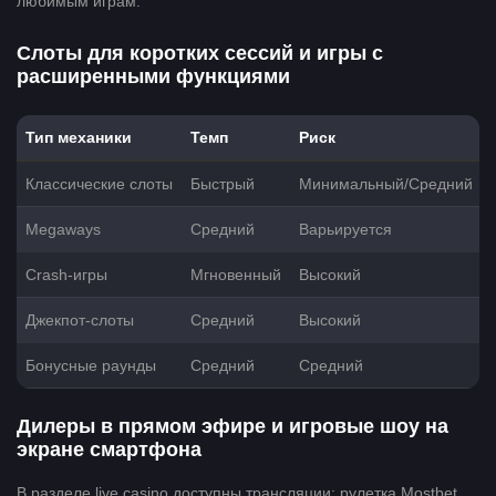
любимым играм.
Слоты для коротких сессий и игры с
расширенными функциями
Тип механики
Темп
Риск
Классические слоты
Быстрый
Минимальный/Средний
Megaways
Средний
Варьируется
Crash-игры
Мгновенный
Высокий
Джекпот-слоты
Средний
Высокий
Бонусные раунды
Средний
Средний
Дилеры в прямом эфире и игровые шоу на
экране смартфона
В разделе live casino доступны трансляции: рулетка Mostbet,