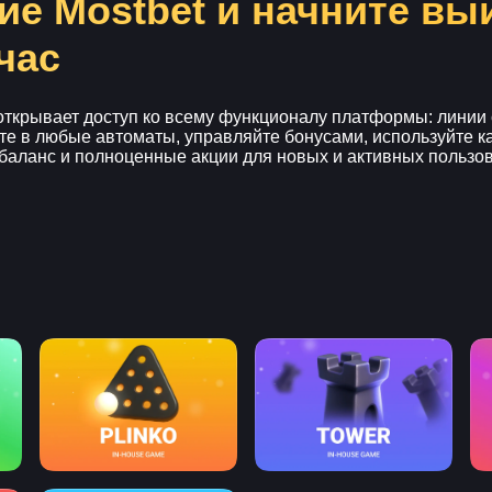
ие Mostbet и начните вы
час
рывает доступ ко всему функционалу платформы: линии ста
йте в любые автоматы, управляйте бонусами, используйте 
баланс и полноценные акции для новых и активных пользов