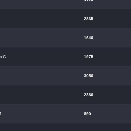
2865
1640
в С.
1975
3050
2380
П.
890