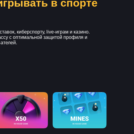
игрывать в спорте
вок, киберспорту, live-играм и казино.
кассу с оптимальной защитой профиля и
ателей.