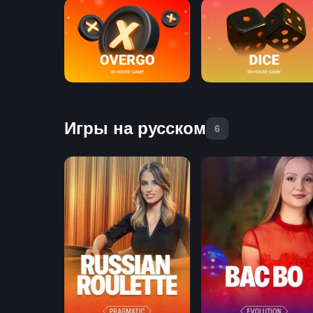
Игры на русском
6