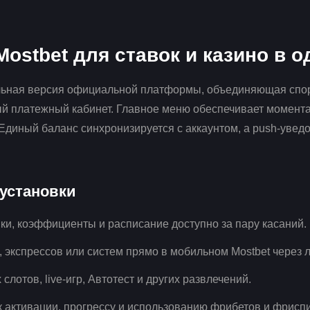
ostbet для ставок и казино в 
ьная версия официальной платформы, объединяющая спорт
ый платежный кабинет. Главное меню обеспечивает моментал
 Единый баланс синхронизируется с аккаунтом, а push-уве
установки
ки, коэффициенты и расписание доступно за пару касаний.
экспрессов или систем прямо в мобильном Mostbet через л
лотов, live-игр, Автотест и других развлечений.
 активации, прогрессу и использованию фрибетов и фрисп