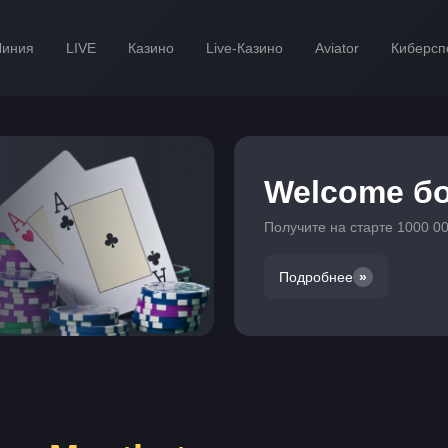
Линия
LIVE
Казино
Live-Казино
Aviator
Киберсп
Welcome б
Получите на старте 1000 0
Подробнее