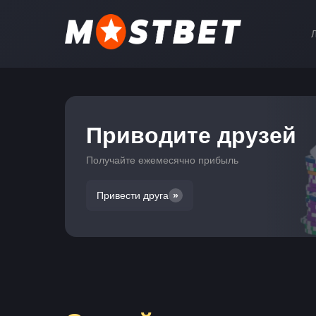
Приводите друзей
Получайте ежемесячно прибыль
Привести друга