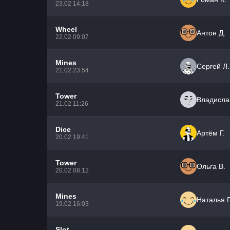
23.02 14:18
Wheel
Антон Д.
22.02 09:07
Mines
Сергей Л.
21.02 23:54
Tower
Владисла
21.02 11:26
Dice
Артём Г.
20.02 19:41
Tower
Ольга В.
20.02 08:12
Mines
Наталья 
19.02 16:03
Slot