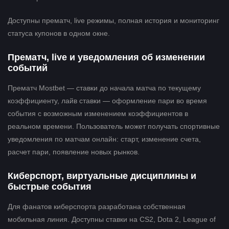
Доступны прематч, live режимы, полная история и мониторинг
статуса купонов в одном окне.
Прематч, live и уведомления об изменении
событий
Прематч Mostbet — ставки до начала матча по текущему
коэффициенту, лайв ставки — оформление пари во время
события с возможным изменением коэффициентов в
реальном времени. Пользователь может получать спортивные
уведомления по матчам онлайн: старт, изменение счета,
расчет пари, появление новых рынков.
Киберспорт, виртуальные дисциплины и
быстрые события
Для фанатов киберспорта разработана собственная
мобильная линия. Доступны ставки на CS2, Dota 2, League of