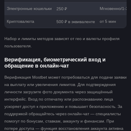
Электронные кошельки
Мгновенно/1-30
250 ₽
Криптовалюта
от 5 мин
500 ₽ в эквиваленте
Набор и лимиты методов зависят от гео и валюты профиля
пользователя.
Верификация, биометрический вход и
обращение в онлайн-чат
Верификация Mostbet может потребоваться для подачи заявки
на выплату или увеличения лимитов. Для подтверждения
личности загрузите фото документа через защищённый
интерфейс. Вход по отпечатку или распознаванию лица
ускоряет доступ к приложению и повышает безопасность. За
поддержкой обращайтесь через онлайн-чат — специалисты
помогут по бонусам, ставкам, аккаунту и финансам. При
потере доступа — функция восстановления аккаунта активна