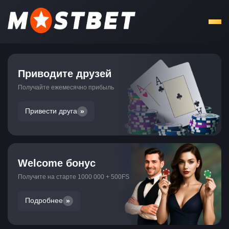
Приводите друзей
Получайте ежемесячно прибыль
Привести друга
Welcome бонус
Получите на старте 1000 000 + 500FS
Подробнее