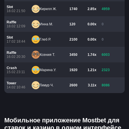
Slot
Кирилл Ж.
1740
2.85x
4959
18.02 21:50
Raffle
Инна М.
120
0.00x
0
18.02 12:09
Slot
Глеб Р.
2100
0.00x
0
17.02 18:44
Raffle
Ксения Т.
3450
1.74x
6003
16.02 20:30
Crash
Марина У.
1920
1.21x
2323
15.02 23:11
Tower
Тимур Ч.
2600
3.11x
8086
14.02 10:46
Мобильное приложение Mostbet для
ставок и казино в одном интерфейсе