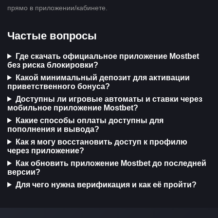
прямо в приложении/кабинете.
Частые вопросы
Где скачать официальное приложение Mostbet
без риска блокировки?
Какой минимальный депозит для активации
приветственного бонуса?
Доступны ли игровые автоматы и ставки через
мобильное приложение Mostbet?
Какие способы оплаты доступны для
пополнения и вывода?
Как я могу восстановить доступ к профилю
через приложение?
Как обновить приложение Mostbet до последней
версии?
Для чего нужна верификация и как её пройти?