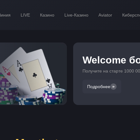
Линия
LIVE
Казино
Live-Казино
Aviator
Киберсп
Welcome б
Получите на старте 1000 0
Подробнее