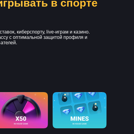
игрывать в спорте
вок, киберспорту, live-играм и казино.
кассу с оптимальной защитой профиля и
ателей.