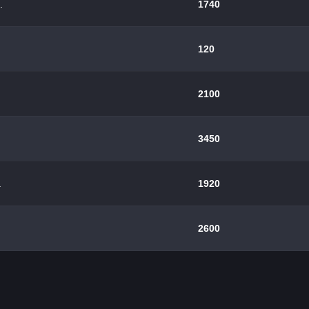
.
1740
120
2100
3450
.
1920
2600