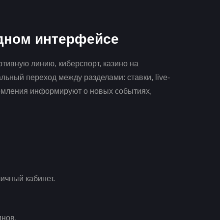
одном интерфейсе
ивную линию, киберспорт, казино на
ьный переход между разделами: ставки, live-
домления информируют о новых событиях,
ичный кабинет.
инов.