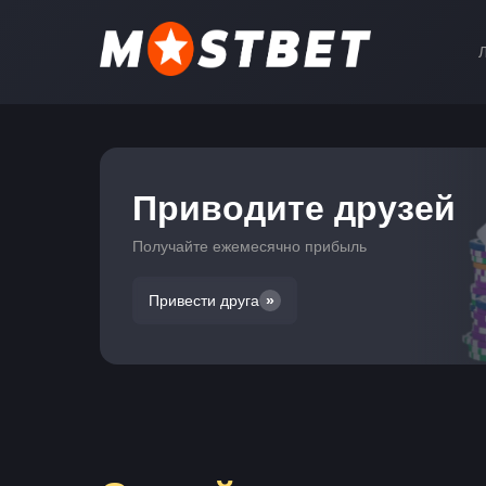
Приводите друзей
Получайте ежемесячно прибыль
Привести друга