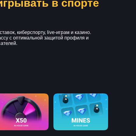
игрывать в спорте
вок, киберспорту, live-играм и казино.
кассу с оптимальной защитой профиля и
ателей.