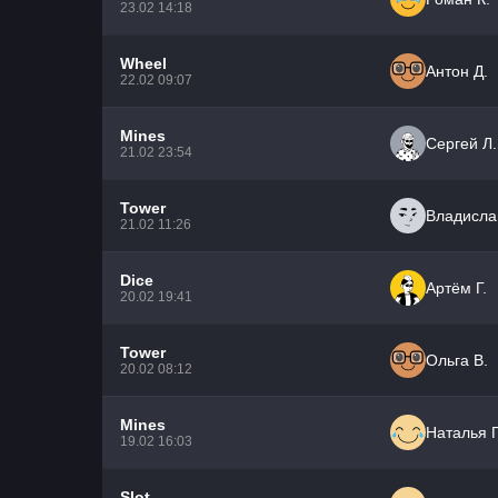
23.02 14:18
Wheel
Антон Д.
22.02 09:07
Mines
Сергей Л.
21.02 23:54
Tower
Владисла
21.02 11:26
Dice
Артём Г.
20.02 19:41
Tower
Ольга В.
20.02 08:12
Mines
Наталья 
19.02 16:03
Slot