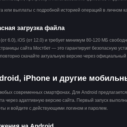
 или выплаты с подробной историей операций в личном ка
сная загрузка файла
т 6.0), iOS (от 12.0) и требует минимум 80-120 МБ свобод
страницы сайта Мостбет — это гарантирует безопасную уст
 повторно скачайте актуальную версию через официальный 
droid, iPhone и другие мобильн
 любых современных смартфонах. Для Android предлагается
та через адаптивную версию сайта. Первый запуск выполни
ты и войдите с действующими логином и паролем.
жения на Android