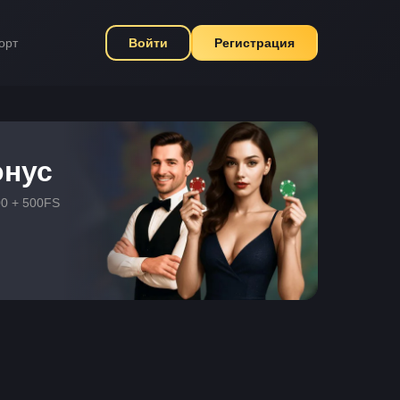
орт
Войти
Регистрация
онус
00 + 500FS