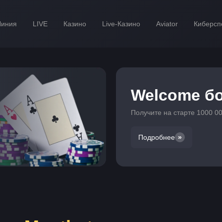
Линия
LIVE
Казино
Live-Казино
Aviator
Киберсп
Welcome б
Получите на старте 1000 0
Подробнее