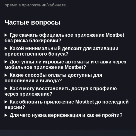
прямо в приложении/кабинете.
Частые вопросы
Где скачать официальное приложение Mostbet
без риска блокировки?
Какой минимальный депозит для активации
приветственного бонуса?
Доступны ли игровые автоматы и ставки через
мобильное приложение Mostbet?
Какие способы оплаты доступны для
пополнения и вывода?
Как я могу восстановить доступ к профилю
через приложение?
Как обновить приложение Mostbet до последней
версии?
Для чего нужна верификация и как её пройти?