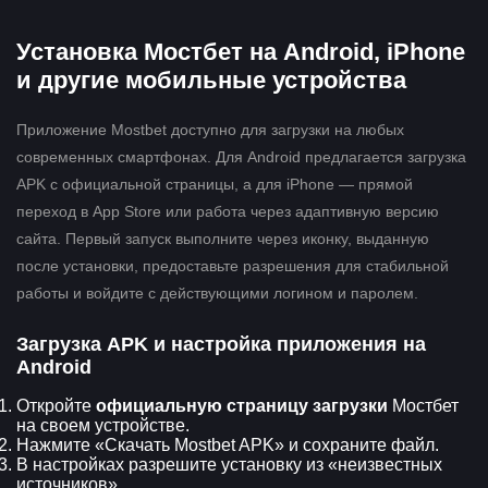
Установка Мостбет на Android, iPhone
и другие мобильные устройства
Приложение Mostbet доступно для загрузки на любых
современных смартфонах. Для Android предлагается загрузка
APK с официальной страницы, а для iPhone — прямой
переход в App Store или работа через адаптивную версию
сайта. Первый запуск выполните через иконку, выданную
после установки, предоставьте разрешения для стабильной
работы и войдите с действующими логином и паролем.
Загрузка APK и настройка приложения на
Android
Откройте
официальную страницу загрузки
Мостбет
на своем устройстве.
Нажмите «Скачать Mostbet APK» и сохраните файл.
В настройках разрешите установку из «неизвестных
источников».