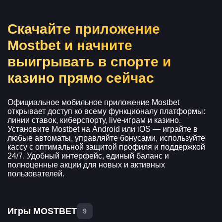
Скачайте приложение
Mostbet и начните
выигрывать в спорте и
казино прямо сейчас
Официальное мобильное приложение Mostbet
открывает доступ ко всему функционалу платформы:
линии ставок, киберспорту, live-играм и казино.
Установите Mostbet на Android или iOS — играйте в
любые автоматы, управляйте бонусами, используйте
кассу с оптимальной защитой профиля и поддержкой
24/7. Удобный интерфейс, единый баланс и
полноценные акции для новых и активных
пользователей.
Игры MOSTBET
9