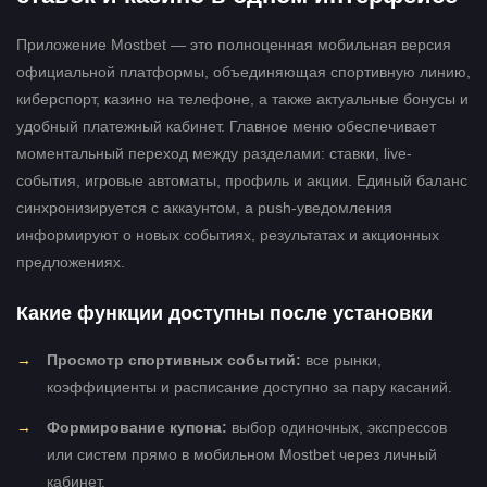
Приложение Mostbet — это полноценная мобильная версия
официальной платформы, объединяющая спортивную линию,
киберспорт, казино на телефоне, а также актуальные бонусы и
удобный платежный кабинет. Главное меню обеспечивает
моментальный переход между разделами: ставки, live-
события, игровые автоматы, профиль и акции. Единый баланс
синхронизируется с аккаунтом, а push-уведомления
информируют о новых событиях, результатах и акционных
предложениях.
Какие функции доступны после установки
Просмотр спортивных событий:
все рынки,
коэффициенты и расписание доступно за пару касаний.
Формирование купона:
выбор одиночных, экспрессов
или систем прямо в мобильном Mostbet через личный
кабинет.