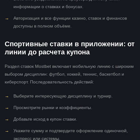
информации о ставках и бонусах.
Авторизация и все функции казино, ставок и финансов
доступны в полном объёме.
Спортивные ставки в приложении: от
линии до расчета купона
Раздел ставок Mostbet включает мобильную линию с широким
выбором дисциплин: футбол, хоккей, теннис, баскетбол и
киберспорт. Последовательность действий:
Выберите интересующую дисциплину и турнир.
Просмотрите рынки и коэффициенты.
Добавьте исход в купон ставки.
Укажите сумму и подтвердите оформление одиночной,
экспресс или системы.