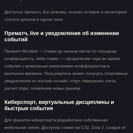
Доступны прематч, live режимы, полная история и мониторинг
статуса купонов в одном окне.
Прематч, live и уведомления об изменении
событий
Прематч Mostbet — ставки до начала матча по текущему
коэффициенту, лайв ставки — оформление пари во время
события с возможным изменением коэффициентов в
реальном времени. Пользователь может получать спортивные
уведомления по матчам онлайн: старт, изменение счета,
расчет пари, появление новых рынков.
Киберспорт, виртуальные дисциплины и
быстрые события
Для фанатов киберспорта разработана собственная
мобильная линия. Доступны ставки на CS2, Dota 2, League of