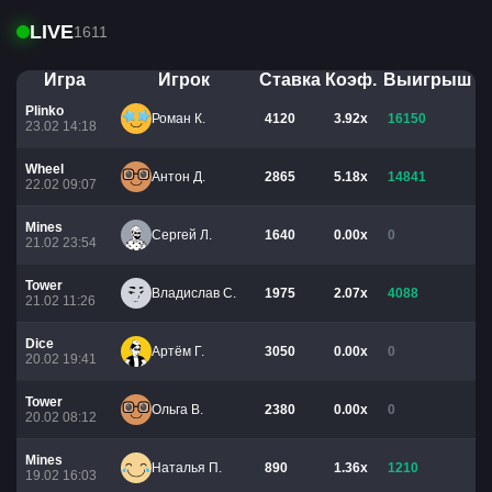
LIVE
1611
Игра
Игрок
Ставка
Коэф.
Выигрыш
Plinko
Роман К.
4120
3.92x
16150
23.02 14:18
Wheel
Антон Д.
2865
5.18x
14841
22.02 09:07
Mines
Сергей Л.
1640
0.00x
0
21.02 23:54
Tower
Владислав С.
1975
2.07x
4088
21.02 11:26
Dice
Артём Г.
3050
0.00x
0
20.02 19:41
Tower
Ольга В.
2380
0.00x
0
20.02 08:12
Mines
Наталья П.
890
1.36x
1210
19.02 16:03