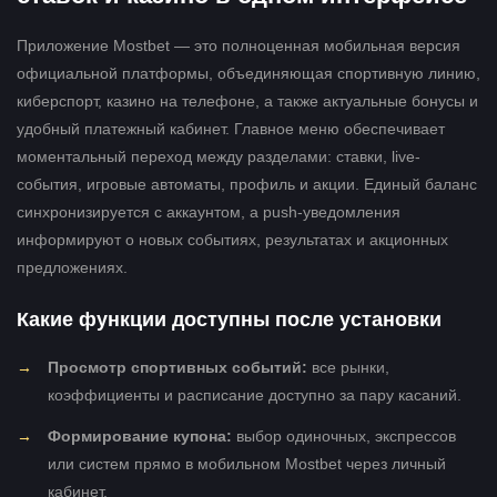
Приложение Mostbet — это полноценная мобильная версия
официальной платформы, объединяющая спортивную линию,
киберспорт, казино на телефоне, а также актуальные бонусы и
удобный платежный кабинет. Главное меню обеспечивает
моментальный переход между разделами: ставки, live-
события, игровые автоматы, профиль и акции. Единый баланс
синхронизируется с аккаунтом, а push-уведомления
информируют о новых событиях, результатах и акционных
предложениях.
Какие функции доступны после установки
Просмотр спортивных событий:
все рынки,
коэффициенты и расписание доступно за пару касаний.
Формирование купона:
выбор одиночных, экспрессов
или систем прямо в мобильном Mostbet через личный
кабинет.