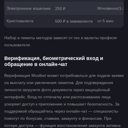
Электронные кошельки
Мгновенно/1-30
250 ₽
Криптовалюта
от 5 мин
500 ₽ в эквиваленте
Набор и лимиты методов зависят от гео и валюты профиля
пользователя.
Верификация, биометрический вход и
обращение в онлайн-чат
Верификация Mostbet может потребоваться для подачи заявки
на выплату или увеличения лимитов. Для подтверждения
личности загрузите фото документа через защищённый
интерфейс. Вход по отпечатку или распознаванию лица
ускоряет доступ к приложению и повышает безопасность. За
поддержкой обращайтесь через онлайн-чат — специалисты
помогут по бонусам, ставкам, аккаунту и финансам. При
потере доступа — функция восстановления аккаунта активна