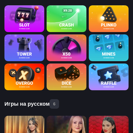
Игры на русском
6