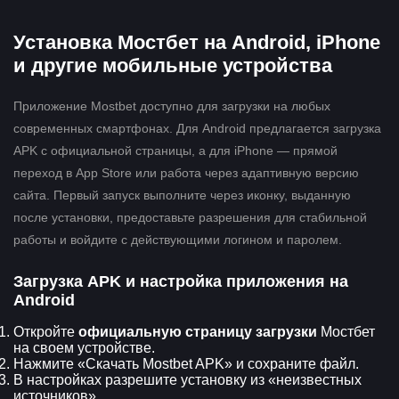
Установка Мостбет на Android, iPhone
и другие мобильные устройства
Приложение Mostbet доступно для загрузки на любых
современных смартфонах. Для Android предлагается загрузка
APK с официальной страницы, а для iPhone — прямой
переход в App Store или работа через адаптивную версию
сайта. Первый запуск выполните через иконку, выданную
после установки, предоставьте разрешения для стабильной
работы и войдите с действующими логином и паролем.
Загрузка APK и настройка приложения на
Android
Откройте
официальную страницу загрузки
Мостбет
на своем устройстве.
Нажмите «Скачать Mostbet APK» и сохраните файл.
В настройках разрешите установку из «неизвестных
источников».