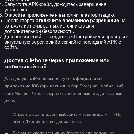
Запустите APK-файл, дождитесь завершения
установки.
Откройте приложение и выполните авторизацию.
После старта
отключите временное разрешение
на
загрузку из неизвестных источников для
дополнительной безопасности.
Для обновлений — зайдите в «Настройки» и проверьте
актуальную версию либо скачайте последний APK c
сайта.
Доступ с iPhone через приложение или
мобильный сайт
Для доступа с iPhone используйте
официальное
приложение iOS
(при наличии в App Store) или мобильный
сайт Mostbet. Чтобы сохранить постоянный вход и быстрый
доступ:
Откройте сайт в Safari, выберите «Поделиться» → «На
экран Домой» для создания ярлыка.
Включите уведомления из браузера для получения