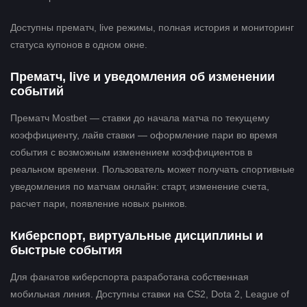
Доступны прематч, live режимы, полная история и мониторинг
статуса купонов в одном окне.
Прематч, live и уведомления об изменении
событий
Прематч Mostbet — ставки до начала матча по текущему
коэффициенту, лайв ставки — оформление пари во время
события с возможным изменением коэффициентов в
реальном времени. Пользователь может получать спортивные
уведомления по матчам онлайн: старт, изменение счета,
расчет пари, появление новых рынков.
Киберспорт, виртуальные дисциплины и
быстрые события
Для фанатов киберспорта разработана собственная
мобильная линия. Доступны ставки на CS2, Dota 2, League of