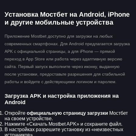
Установка Мостбет на Android, iPhone
и другие мобильные устройства
Приложение Mostbet доступно для загрузки на любых
современных смартфонах. Для Android предлагается загрузка
APK с официальной страницы, а для iPhone — прямой
переход в App Store или работа через адаптивную версию
сайта. Первый запуск выполните через иконку, выданную
после установки, предоставьте разрешения для стабильной
работы и войдите с действующими логином и паролем.
Загрузка APK и настройка приложения на
Android
Откройте
официальную страницу загрузки
Мостбет
на своем устройстве.
Нажмите «Скачать Mostbet APK» и сохраните файл.
В настройках разрешите установку из «неизвестных
источников».