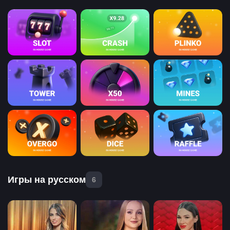
Игры на русском
6