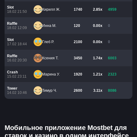
Slot
Кирилл Ж.
1740
2.85x
4959
18.02 21:50
Raffle
Инна М.
120
0.00x
0
18.02 12:09
Slot
Глеб Р.
2100
0.00x
0
17.02 18:44
Raffle
Ксения Т.
3450
1.74x
6003
16.02 20:30
Crash
Марина У.
1920
1.21x
2323
15.02 23:11
Tower
Тимур Ч.
2600
3.11x
8086
14.02 10:46
Мобильное приложение Mostbet для
ставок и казино в одном интерфейсе